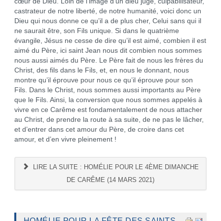
cœur de Dieu. Loin de l’image d’un dieu juge, culpabilisateur,
castrateur de notre liberté, de notre humanité, voici donc un
Dieu qui nous donne ce qu’il a de plus cher, Celui sans qui il
ne saurait être, son Fils unique. Si dans le quatrième
évangile, Jésus ne cesse de dire qu’il est aimé, combien il est
aimé du Père, ici saint Jean nous dit combien nous sommes
nous aussi aimés du Père. Le Père fait de nous les frères du
Christ, des fils dans le Fils, et, en nous le donnant, nous
montre qu’il éprouve pour nous ce qu’il éprouve pour son
Fils. Dans le Christ, nous sommes aussi importants au Père
que le Fils. Ainsi, la conversion que nous sommes appelés à
vivre en ce Carême est fondamentalement de nous attacher
au Christ, de prendre la route à sa suite, de ne pas le lâcher,
et d’entrer dans cet amour du Père, de croire dans cet
amour, et d’en vivre pleinement !
LIRE LA SUITE : HOMÉLIE POUR LE 4ÈME DIMANCHE
DE CARÊME (14 MARS 2021)
HOMÉLIE POUR LA FÊTE DES SAINTS