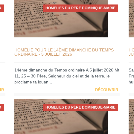
X
HOMÉLIES DU PÈRE DOMINIQUE-MARIE
HOMÉLIE POUR LE 14ÈME DIMANCHE DU TEMPS
HO
ORDINAIRE - 5 JUILLET 2026
JU
14ème dimanche du Temps ordinaire A 5 juillet 2026 Mt
Sa
11, 25 – 30 Père, Seigneur du ciel et de la terre, je
Fra
proclame ta louan...
hum
IR
DÉCOUVRIR
X
HOMÉLIES DU PÈRE DOMINIQUE-MARIE