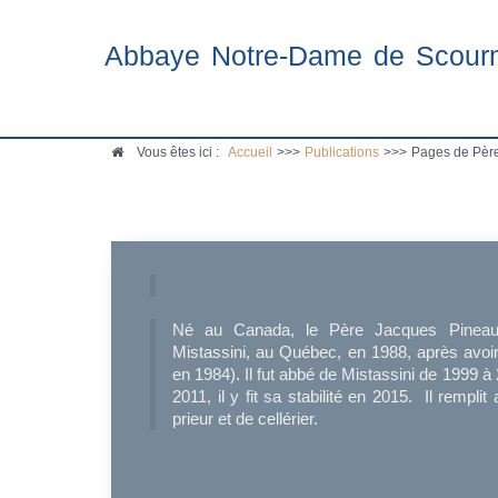
Abbaye Notre-Dame de Scour
Vous êtes ici :
Accueil
>>>
Publications
>>>
Pages de Père
Né au Canada, le Père Jacques Pineaul
Mistassini, au Québec, en 1988, après avoir
en 1984). Il fut abbé de Mistassini de 1999 
2011, il y fit sa stabilité en 2015. Il rempli
prieur et de cellérier.