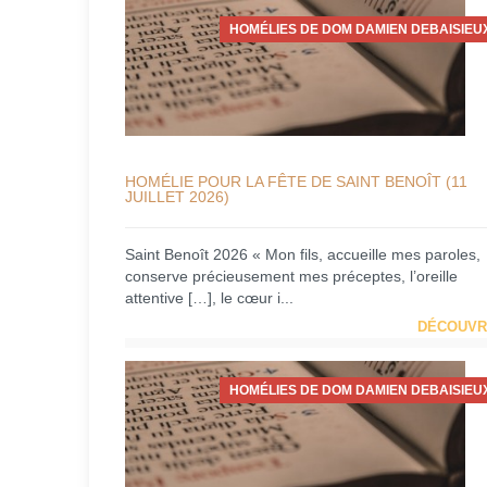
HOMÉLIES DE DOM DAMIEN DEBAISIEU
HOMÉLIE POUR LA FÊTE DE SAINT BENOÎT (11
JUILLET 2026)
Saint Benoît 2026 « Mon fils, accueille mes paroles,
conserve précieusement mes préceptes, l’oreille
attentive […], le cœur i...
DÉCOUVR
HOMÉLIES DE DOM DAMIEN DEBAISIEU