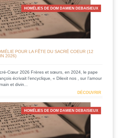
HOMÉLIES DE DOM DAMIEN DEBAISIEUX
MÉLIE POUR LA FÊTE DU SACRÉ COEUR (12
IN 2026)
cré-Cœur 2026 Frères et sœurs, en 2024, le pape
nçois écrivait l’encyclique, « Dilexit nos , sur l’amour
ain et divin...
DÉCOUVRIR
HOMÉLIES DE DOM DAMIEN DEBAISIEUX