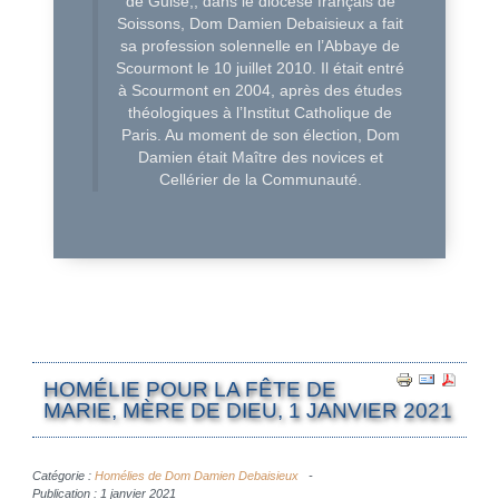
de Guise,, dans le diocèse français de
Soissons, Dom Damien Debaisieux a fait
sa profession solennelle en l’Abbaye de
Scourmont le 10 juillet 2010. Il était entré
à Scourmont en 2004, après des études
théologiques à l’Institut Catholique de
Paris. Au moment de son élection, Dom
Damien était Maître des novices et
Cellérier de la Communauté.
HOMÉLIE POUR LA FÊTE DE
MARIE, MÈRE DE DIEU, 1 JANVIER 2021
Catégorie :
Homélies de Dom Damien Debaisieux
Publication : 1 janvier 2021