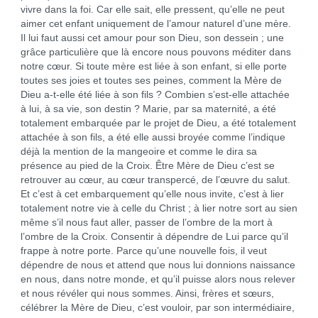
vivre dans la foi. Car elle sait, elle pressent, qu’elle ne peut
aimer cet enfant uniquement de l’amour naturel d’une mère.
Il lui faut aussi cet amour pour son Dieu, son dessein ; une
grâce particulière que là encore nous pouvons méditer dans
notre cœur. Si toute mère est liée à son enfant, si elle porte
toutes ses joies et toutes ses peines, comment la Mère de
Dieu a-t-elle été liée à son fils ? Combien s’est-elle attachée
à lui, à sa vie, son destin ? Marie, par sa maternité, a été
totalement embarquée par le projet de Dieu, a été totalement
attachée à son fils, a été elle aussi broyée comme l’indique
déjà la mention de la mangeoire et comme le dira sa
présence au pied de la Croix. Être Mère de Dieu c’est se
retrouver au cœur, au cœur transpercé, de l’œuvre du salut.
Et c’est à cet embarquement qu’elle nous invite, c’est à lier
totalement notre vie à celle du Christ ; à lier notre sort au sien
même s’il nous faut aller, passer de l’ombre de la mort à
l’ombre de la Croix. Consentir à dépendre de Lui parce qu’il
frappe à notre porte. Parce qu’une nouvelle fois, il veut
dépendre de nous et attend que nous lui donnions naissance
en nous, dans notre monde, et qu’il puisse alors nous relever
et nous révéler qui nous sommes. Ainsi, frères et sœurs,
célébrer la Mère de Dieu, c’est vouloir, par son intermédiaire,