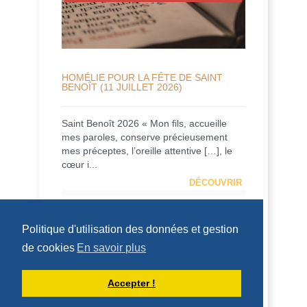
HOMÉLIE POUR LA FÊTE DE SAINT
BENOÎT (11 JUILLET 2026)
Saint Benoît 2026 « Mon fils, accueille
mes paroles, conserve précieusement
mes préceptes, l’oreille attentive […], le
cœur i...
DÉCOUVRIR
HOMÉLIES DU PÈRE DOMINIQUE-MARIE
Politique d'utilisation des données et gestion
de cookies
En savoir plus
Accepter !
HOMÉLIE POUR LE 14ÈME DIMANCHE