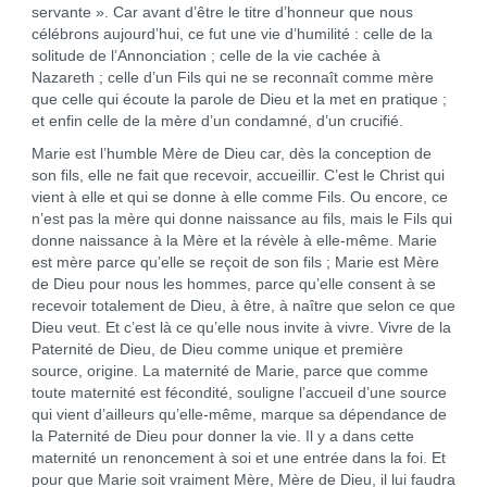
servante ». Car avant d’être le titre d’honneur que nous
célébrons aujourd’hui, ce fut une vie d’humilité : celle de la
solitude de l’Annonciation ; celle de la vie cachée à
Nazareth ; celle d’un Fils qui ne se reconnaît comme mère
que celle qui écoute la parole de Dieu et la met en pratique ;
et enfin celle de la mère d’un condamné, d’un crucifié.
Marie est l’humble Mère de Dieu car, dès la conception de
son fils, elle ne fait que recevoir, accueillir. C’est le Christ qui
vient à elle et qui se donne à elle comme Fils. Ou encore, ce
n’est pas la mère qui donne naissance au fils, mais le Fils qui
donne naissance à la Mère et la révèle à elle-même. Marie
est mère parce qu’elle se reçoit de son fils ; Marie est Mère
de Dieu pour nous les hommes, parce qu’elle consent à se
recevoir totalement de Dieu, à être, à naître que selon ce que
Dieu veut. Et c’est là ce qu’elle nous invite à vivre. Vivre de la
Paternité de Dieu, de Dieu comme unique et première
source, origine. La maternité de Marie, parce que comme
toute maternité est fécondité, souligne l’accueil d’une source
qui vient d’ailleurs qu’elle-même, marque sa dépendance de
la Paternité de Dieu pour donner la vie. Il y a dans cette
maternité un renoncement à soi et une entrée dans la foi. Et
pour que Marie soit vraiment Mère, Mère de Dieu, il lui faudra