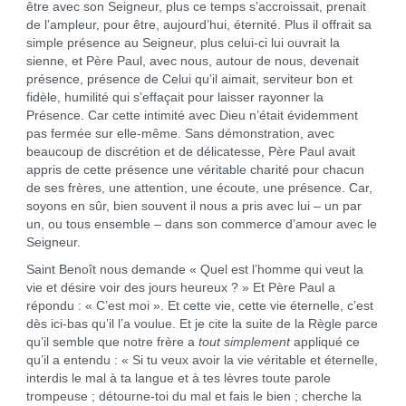
être avec son Seigneur, plus ce temps s’accroissait, prenait
de l’ampleur, pour être, aujourd’hui, éternité. Plus il offrait sa
simple présence au Seigneur, plus celui-ci lui ouvrait la
sienne, et Père Paul, avec nous, autour de nous, devenait
présence, présence de Celui qu’il aimait, serviteur bon et
fidèle, humilité qui s’effaçait pour laisser rayonner la
Présence. Car cette intimité avec Dieu n’était évidemment
pas fermée sur elle-même. Sans démonstration, avec
beaucoup de discrétion et de délicatesse, Père Paul avait
appris de cette présence une véritable charité pour chacun
de ses frères, une attention, une écoute, une présence. Car,
soyons en sûr, bien souvent il nous a pris avec lui – un par
un, ou tous ensemble – dans son commerce d’amour avec le
Seigneur.
Saint Benoît nous demande « Quel est l’homme qui veut la
vie et désire voir des jours heureux ? » Et Père Paul a
répondu : « C’est moi ». Et cette vie, cette vie éternelle, c’est
dès ici-bas qu’il l’a voulue. Et je cite la suite de la Règle parce
qu’il semble que notre frère a
tout simplement
appliqué ce
qu’il a entendu : « Si tu veux avoir la vie véritable et éternelle,
interdis le mal à ta langue et à tes lèvres toute parole
trompeuse ; détourne-toi du mal et fais le bien ; cherche la