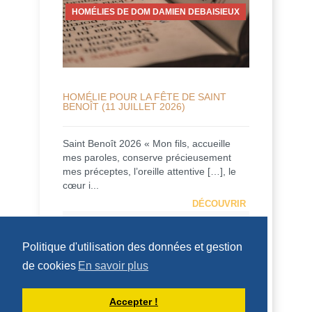
HOMÉLIES DE DOM DAMIEN DEBAISIEUX
HOMÉLIE POUR LA FÊTE DE SAINT
BENOÎT (11 JUILLET 2026)
Saint Benoît 2026 « Mon fils, accueille
mes paroles, conserve précieusement
mes préceptes, l’oreille attentive […], le
cœur i...
DÉCOUVRIR
HOMÉLIES DU PÈRE DOMINIQUE-MARIE
Politique d'utilisation des données et gestion
de cookies
En savoir plus
Accepter !