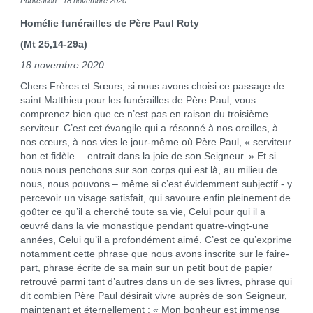
Publication : 18 novembre 2020
Homélie funérailles de Père Paul Roty
(Mt 25,14-29a)
18 novembre 2020
Chers Frères et Sœurs, si nous avons choisi ce passage de
saint Matthieu pour les funérailles de Père Paul, vous
comprenez bien que ce n’est pas en raison du troisième
serviteur. C’est cet évangile qui a résonné à nos oreilles, à
nos cœurs, à nos vies le jour-même où Père Paul, « serviteur
bon et fidèle… entrait dans la joie de son Seigneur. » Et si
nous nous penchons sur son corps qui est là, au milieu de
nous, nous pouvons – même si c’est évidemment subjectif - y
percevoir un visage satisfait, qui savoure enfin pleinement de
goûter ce qu’il a cherché toute sa vie, Celui pour qui il a
œuvré dans la vie monastique pendant quatre-vingt-une
années, Celui qu’il a profondément aimé. C’est ce qu’exprime
notamment cette phrase que nous avons inscrite sur le faire-
part, phrase écrite de sa main sur un petit bout de papier
retrouvé parmi tant d’autres dans un de ses livres, phrase qui
dit combien Père Paul désirait vivre auprès de son Seigneur,
maintenant et éternellement : « Mon bonheur est immense