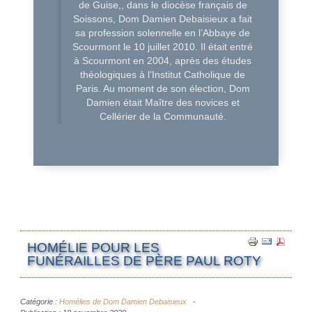
de Guise,, dans le diocèse français de
Soissons, Dom Damien Debaisieux a fait
sa profession solennelle en l’Abbaye de
Scourmont le 10 juillet 2010. Il était entré
à Scourmont en 2004, après des études
théologiques à l’Institut Catholique de
Paris. Au moment de son élection, Dom
Damien était Maître des novices et
Cellérier de la Communauté.
HOMÉLIE POUR LES
FUNÉRAILLES DE PÈRE PAUL ROTY
Catégorie :
Homélies de Dom Damien Debaisieux