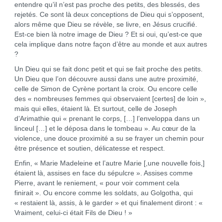
entendre qu’il n’est pas proche des petits, des blessés, des
rejetés. Ce sont là deux conceptions de Dieu qui s’opposent,
alors même que Dieu se révèle, se livre, en Jésus crucifié.
Est-ce bien là notre image de Dieu ? Et si oui, qu’est-ce que
cela implique dans notre façon d’être au monde et aux autres
?
Un Dieu qui se fait donc petit et qui se fait proche des petits.
Un Dieu que l’on découvre aussi dans une autre proximité,
celle de Simon de Cyrène portant la croix. Ou encore celle
des « nombreuses femmes qui observaient [certes] de loin »,
mais qui elles, étaient là. Et surtout, celle de Joseph
d’Arimathie qui « prenant le corps, […] l’enveloppa dans un
linceul […] et le déposa dans le tombeau ». Au cœur de la
violence, une douce proximité a su se frayer un chemin pour
être présence et soutien, délicatesse et respect.
Enfin, « Marie Madeleine et l’autre Marie [,une nouvelle fois,]
étaient là, assises en face du sépulcre ». Assises comme
Pierre, avant le reniement, « pour voir comment cela
finirait ». Ou encore comme les soldats, au Golgotha, qui
« restaient là, assis, à le garder » et qui finalement diront : «
Vraiment, celui-ci était Fils de Dieu ! »