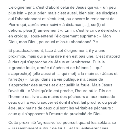
L’éloignement, c’est d’abord celui de Jésus qui va « un peu
plus loin » pour prier, mais c’est aussi, bien sûr, les disciples
qui l’abandonnent et s’enfuient, ou encore le reniement de
Pierre qui, après avoir suivi « à distance […], sor(t) et,
dehors, pleur(t) amèrement ». Enfin, c’est le cri de déréliction
en croix qui sous-entend l’éloignement suprême : « Mon
Dieu, mon Dieu, pourquoi m’as-tu abandonné ? ».
Et paradoxalement, face à cet éloignement, il y a une
proximité, mais qui à vrai dire n’en est pas une. C’est d’abord
Judas qui s’approche de Jésus et l’embrasse. Puis la
« grande foule, armée d’épées et de bâtons [… qui]
s’approch(e) [elle aussi et … qui met] « la main sur Jésus et
l’arrêt(e) », lui qui dans sa vie publique n’a cessé de
s’approcher des autres et d’accueillir la foule. Mais Jésus
l’avait dit : « Voici qu’elle est proche, l’heure où le Fils de
l’homme est livré aux mains des pécheurs », aux mains de
ceux qu’il a voulu sauver et dont il s’est fait proche, ou peut-
être, aux mains de ceux qui sont les véritables pécheurs :
ceux qui s’opposent à l’œuvre de proximité de Dieu.
Cette proximité ‘agressive’ se poursuit quand les soldats se
« rassemblèrent autour de lui, […et ] lui enlevèrent ses