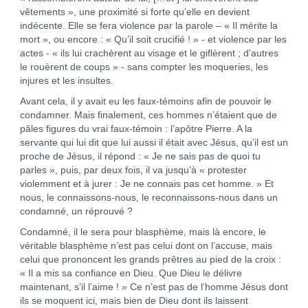
vêtements », une proximité si forte qu’elle en devient
indécente. Elle se fera violence par la parole – « Il mérite la
mort », ou encore : « Qu’il soit crucifié ! » - et violence par les
actes - « ils lui crachèrent au visage et le giflèrent ; d’autres
le rouèrent de coups » - sans compter les moqueries, les
injures et les insultes.
Avant cela, il y avait eu les faux-témoins afin de pouvoir le
condamner. Mais finalement, ces hommes n’étaient que de
pâles figures du vrai faux-témoin : l’apôtre Pierre. A la
servante qui lui dit que lui aussi il était avec Jésus, qu’il est un
proche de Jésus, il répond : « Je ne sais pas de quoi tu
parles », puis, par deux fois, il va jusqu’à « protester
violemment et à jurer : Je ne connais pas cet homme. » Et
nous, le connaissons-nous, le reconnaissons-nous dans un
condamné, un réprouvé ?
Condamné, il le sera pour blasphème, mais là encore, le
véritable blasphème n’est pas celui dont on l’accuse, mais
celui que prononcent les grands prêtres au pied de la croix :
« Il a mis sa confiance en Dieu. Que Dieu le délivre
maintenant, s’il l’aime ! » Ce n’est pas de l’homme Jésus dont
ils se moquent ici, mais bien de Dieu dont ils laissent