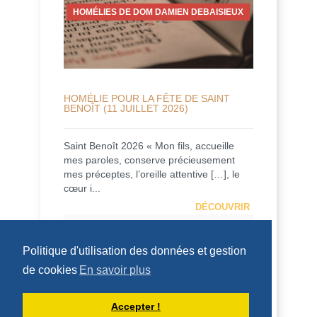
HOMÉLIES DE DOM DAMIEN DEBAISIEUX
HOMÉLIE POUR LA FÊTE DE SAINT
BENOÎT (11 JUILLET 2026)
Saint Benoît 2026 « Mon fils, accueille
mes paroles, conserve précieusement
mes préceptes, l’oreille attentive […], le
cœur i...
DÉCOUVRIR
HOMÉLIES DU PÈRE DOMINIQUE-MARIE
Politique d'utilisation des données et gestion
de cookies
En savoir plus
Accepter !