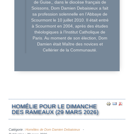
de Guise,, dans le diocèse français de
Soissons, Dom Damien Debaisieux a fait
sa profession solennelle en l’Abbaye de
Scourmont le 10 juillet 2010. Il était entré
à Scourmont en 2004, après des études
théologiques à l’Institut Catholique de
Paris. Au moment de son élection, Dom
Damien était Maître des novices et
Cellérier de la Communauté.
HOMÉLIE POUR LE DIMANCHE
DES RAMEAUX (29 MARS 2026)
Catégorie :
Homélies de Dom Damien Debaisieux