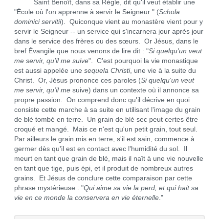
Saint Benoît, dans sa Règle, dit qu'il veut établir une
"École où l'on apprenne à servir le Seigneur " (
Schola
dominici servitii
). Quiconque vient au monastère vient pour y
servir le Seigneur -- un service qui s'incarnera jour après jour
dans le service des frères ou des sœurs. Or Jésus, dans le
bref Évangile que nous venons de lire dit : "
Si quelqu'un veut
me servir, qu'il me suive
". C'est pourquoi la vie monastique
est aussi appelée une
sequela Christi
, une vie à la suite du
Christ. Or, Jésus prononce ces paroles (
Si quelqu'un veut
me servir, qu'il me
suive) dans un contexte où il annonce sa
propre passion. On comprend donc qu'il décrive en quoi
consiste cette marche à sa suite en utilisant l'image du grain
de blé tombé en terre. Un grain de blé sec peut certes être
croqué et mangé. Mais ce n'est qu'un petit grain, tout seul.
Par ailleurs le grain mis en terre, s'il est sain, commence à
germer dès qu'il est en contact avec l'humidité du sol. Il
meurt en tant que grain de blé, mais il naît à une vie nouvelle
en tant que tige, puis épi, et il produit de nombreux autres
grains. Et Jésus de conclure cette comparaison par cette
phrase mystérieuse : "
Qui aime sa vie la perd; et qui hait sa
vie en ce monde la conservera en vie éternelle
."