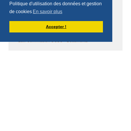
Politique d'utilisation des données et gestion
Commentaire de la Règle de saint Benoît
de cookies
En savoir plus
Commentaire des Constitutions de l'Ordre
Accepter !
Sessions diverses
Law Commission OCSO - Documents
Law Commission Papers
Bibliographie pachômienne
Réflexions à temps et à contre temps...
Chronique "Eh ben ma foi" dans L'Appel
Église en diaspora
CALENDRIER DES ÉVÈNEMENTS