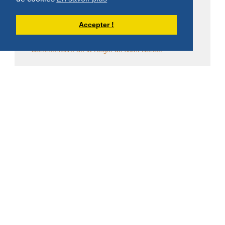
Écrits et conférences d'intérêt général
Accepter !
Vie religieuse en général
Commentaire de la Règle de saint Benoît
Commentaire des Constitutions de l'Ordre
Sessions diverses
Law Commission OCSO - Documents
Law Commission Papers
Bibliographie pachômienne
Réflexions à temps et à contre temps...
Chronique "Eh ben ma foi" dans L'Appel
Église en diaspora