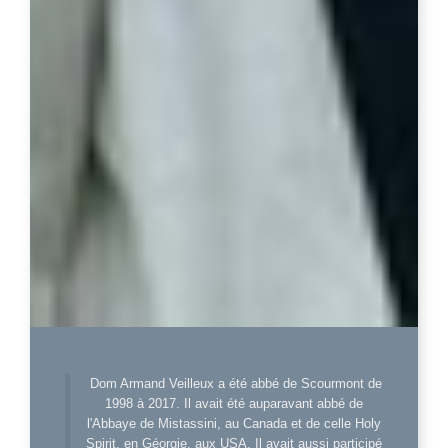
Dom Armand Veilleux a été abbé de Scourmont de
1998 à 2017. Il avait été auparavant abbé de
l'Abbaye de Mistassini, au Canada et de celle Holy
Spirit, en Géorgie, aux USA. Il avait aussi participé