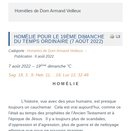
Homélies de Dom Armand Veilleux
HOMÉLIE POUR LE 19ÈME DIMANCHE
DU TEMPS ORDINAIRE (7 AOÛT 2022)
Catégorie :
Homélies de Dom Armand Veilleux
Publication : 6 août 2022
ème
7 août 2022 -- 19
dimanche "C·
Sag. 18, 3...9: Heb. 11, ...19; Luc 12, 32-48
H O M É L I E
L'histoire, vue avec des yeux humains, est presque
toujours un cauchemar. Cela est vrai aujourd'hui, comme ce
l'était au temps des prophètes de l'Ancien Testament et à
l'époque de Jésus. Il y a toujours plus de scandales,
d'oppression et d'agression, plus de guerre et de nettoyage
ethnique que nous ne pouvons imaginer.