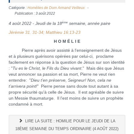
Catégorie :
Homélies de Dom Armand Veilleux
Publication : 3 août 2022
ème
4 août 2022 - Jeudi de la 18
semaine, année paire
Jérémie 31. 31-34; Matthieu 16:13-23
H O M É L I E
Pierre après avoir assisté à l'enseignement de Jésus
et à plusieurs guérisons opérées par celui-ci, proclame
facilement en réponse à la question de Jésus sur son identité
: "
Tu es le Christ, le Fils du Dieu vivant
." Mais dès que Jésus
veut annoncer sa passion et sa mort, Pierre ne veut rien
entendre: "
Dieu t’en préserve, Seigneur! Non, cela ne
t’arrivera point!
" Pierre pense sans doute tout autant à sa
propre sécurité qu'à celle de Jésus. Il est agréable de suivre
un Messie thaumaturge. Il l'est moins de suivre un prophète
condamné à mort.
LIRE LA SUITE : HOMILIE POUR LE JEUDI DE LA
18ÈME SEMAINE DU TEMPS ORDINAIRE (4 AOÛT 2022)