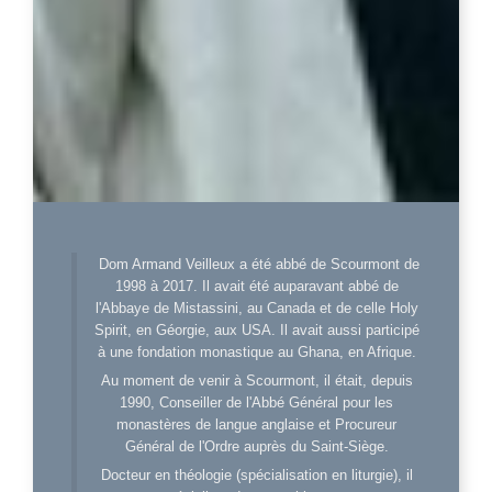
Dom Armand Veilleux a été abbé de Scourmont de
1998 à 2017. Il avait été auparavant abbé de
l'Abbaye de Mistassini, au Canada et de celle Holy
Spirit, en Géorgie, aux USA. Il avait aussi participé
à une fondation monastique au Ghana, en Afrique.
Au moment de venir à Scourmont, il était, depuis
1990, Conseiller de l'Abbé Général pour les
monastères de langue anglaise et Procureur
Général de l'Ordre auprès du Saint-Siège.
Docteur en théologie (spécialisation en liturgie), il