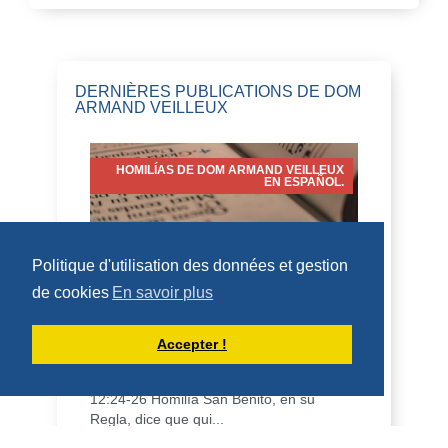
DERNIÈRES PUBLICATIONS DE DOM
ARMAND VEILLEUX
HOMILÍAS DE DOM ARMAND VEILLEUX
EN ESPAÑOL.
Politique d'utilisation des données et gestion
HOMILÍA PARA LA FIESTA DE SAN
de cookies
En savoir plus
LORENZO, DIÁCONO (10 DE AGOSTO
DE 2026)
Accepter !
10 de agosto de 2026 Fiesta de San
Lorenzo, diácono 2 Cor 9:6-10; Juan
12:24-26 Homilía San Benito, en su
Regla, dice que qui...
DÉCOUVRIR