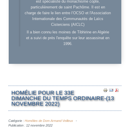
est spécialiste du monachisme copte,
particulièrement de saint Pachôme. Il est en
charge de faire le lien entre l’OCSO et l'Association
Internationale des Communautés de Laïcs
Cisterciens (AICLC)
Il a bien connu les moines de Tibhirine en Algérie
et a suivi de près l'enquête sur leur assassinat en
1996.
HOMÉLIE POUR LE 33E
DIMANCHE DU TEMPS ORDINAIRE-(13
NOVEMBRE 2022)
Catégorie :
Homélies de Dom Armand Veilleux
Publication : 12 novembre 2022