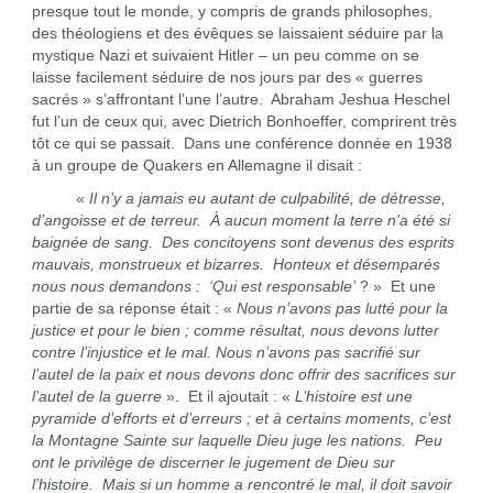
presque tout le monde, y compris de grands philosophes,
des théologiens et des évêques se laissaient séduire par la
mystique Nazi et suivaient Hitler – un peu comme on se
laisse facilement séduire de nos jours par des « guerres
sacrés » s’affrontant l’une l’autre. Abraham Jeshua Heschel
fut l’un de ceux qui, avec Dietrich Bonhoeffer, comprirent très
tôt ce qui se passait. Dans une conférence donnée en 1938
à un groupe de Quakers en Allemagne il disait :
«
Il n’y a jamais eu autant de culpabilité, de détresse,
d’angoisse et de terreur. À aucun moment la terre n’a été si
baignée de sang. Des concitoyens sont devenus des esprits
mauvais, monstrueux et bizarres. Honteux et désemparés
nous nous demandons : ‘Qui est responsable’
? » Et une
partie de sa réponse était : «
Nous n’avons pas lutté pour la
justice et pour le bien ; comme résultat, nous devons lutter
contre l’injustice et le mal. Nous n’avons pas sacrifié sur
l’autel de la paix et nous devons donc offrir des sacrifices sur
l’autel de la guerre
». Et il ajoutait : «
L’histoire est une
pyramide d’efforts et d’erreurs ; et à certains moments, c’est
la Montagne Sainte sur laquelle Dieu juge les nations. Peu
ont le privilège de discerner le jugement de Dieu sur
l’histoire. Mais si un homme a rencontré le mal, il doit savoir