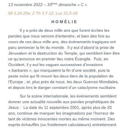
ème
13 novembre 2022 – 33
dimanche « C »
Ml 3,19-20a; 2 Th 3,7-12; Luc 21,5-19
H O M É L I E
Il y a près de deux mille ans que furent écrites les
paroles que nous venons d’entendre, et bien des fois au
cours de ces deux mille ans, des événements tragiques ont
paru annoncer la fin du monde. Il y eut d’abord la prise de
Jérusalem et la destruction du Temple, qui semblent bien être
ce qu’annonce en premier lieu notre Évangile. Puis, en
Occident, il y eut les vagues successives d’invasions
« barbares », qui marquaient la fin d’une société, puis la
peste noire qui fit mourir les deux-tiers de la population de
l’Europe ; et, plus près de nous, les deux Guerres Mondiales,
et depuis lors le danger constant d’un cataclysme nucléaire.
Sur la scène internationale, les événements semblent
donner une actualité nouvelle aux paroles prophétiques de
Jésus : La date du 11 septembre 2001, après plus de 20
ans, continue de marquer les imaginations par l’horreur de
tant de victimes innocentes mortes au même moment. Des
esprits échauffés (ou froidement calculateurs) entretiennent