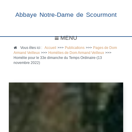
Abbaye Notre-Dame de Scourmont
MENU
Vous êtes ici :
Accueil
>>>
Publications
>>>
Pages de Dom
Armand Veilleux
>>>
Homélies de Dom Armand Veilleux
>>>
Homélie pour le 33e dimanche du Temps Ordinaire-(13
novembre 2022)