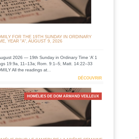
MILY FOR THE 19TH SUNDAY IN ORDINARY
ME, YEAR "A", AUGUST 9, 2026
August 2026 — 19th Sunday in Ordinary Time ‘A’ 1
ngs 19:9a, 11–13a; Rom. 9:1–5; Matt. 14:22–33
MILY All the readings at...
DÉCOUVRIR
HOMÉLIES DE DOM ARMAND VEILLEUX