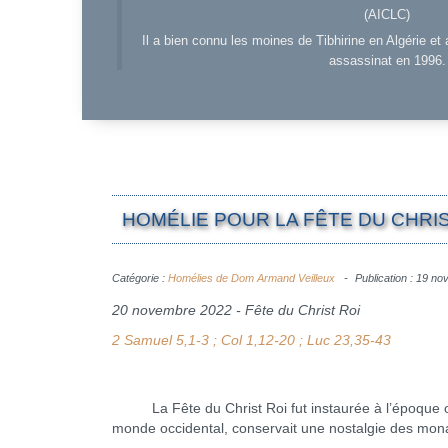
(AICLC)
Il a bien connu les moines de Tibhirine en Algérie et 
assassinat en 1996.
HOMÉLIE POUR LA FÊTE DU CHRIS
Catégorie :
Homélies de Dom Armand Veilleux
Publication : 19 n
20 novembre 2022 - Fête du Christ Roi
2 Samuel 5,1-3 ; Col 1,12-20 ; Luc 23,35-43
La Fête du Christ Roi fut instaurée à l’époque où l’
monde occidental, conservait une nostalgie des mon