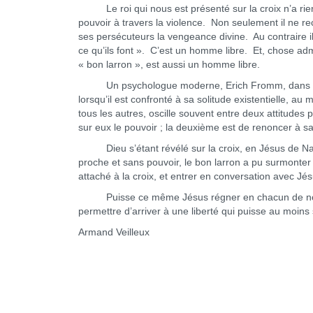
Le roi qui nous est présenté sur la croix n’a rien 
pouvoir à travers la violence. Non seulement il ne 
ses persécuteurs la vengeance divine. Au contraire il
ce qu’ils font ». C’est un homme libre. Et, chose adm
« bon larron », est aussi un homme libre.
Un psychologue moderne, Erich Fromm, dans un ouv
lorsqu’il est confronté à sa solitude existentielle, a
tous les autres, oscille souvent entre deux attitudes
sur eux le pouvoir ; la deuxième est de renoncer à 
Dieu s’étant révélé sur la croix, en Jésus de Naza
proche et sans pouvoir, le bon larron a pu surmonter s
attaché à la croix, et entrer en conversation avec Jés
Puisse ce même Jésus régner en chacun de nos coeu
permettre d’arriver à une liberté qui puisse au moins
Armand Veilleux