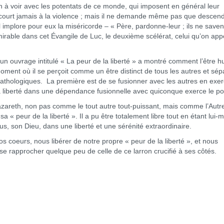
à voir avec les potentats de ce monde, qui imposent en général leur
recourt jamais à la violence ; mais il ne demande même pas que descen
 implore pour eux la miséricorde – « Père, pardonne-leur ; ils ne saven
irable dans cet Évangile de Luc, le deuxième scélérat, celui qu’on appe
rage intitulé « La peur de la liberté » a montré comment l’être h
u moment où il se perçoit comme un être distinct de tous les autres et sé
 pathologiques. La première est de se fusionner avec les autres en exe
sa liberté dans une dépendance fusionnelle avec quiconque exerce le po
reth, non pas comme le tout autre tout-puissant, mais comme l’Autre
a « peur de la liberté ». Il a pu être totalement libre tout en étant lui
us, son Dieu, dans une liberté et une sérénité extraordinaire.
rs, nous libérer de notre propre « peur de la liberté », et nous
 se rapprocher quelque peu de celle de ce larron crucifié à ses côtés.