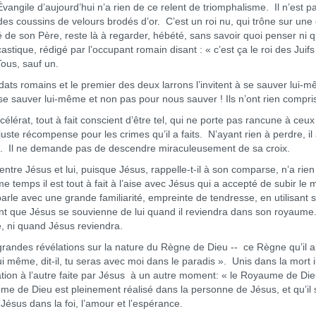
gile d’aujourd’hui n’a rien de ce relent de triomphalisme. Il n’est p
s coussins de velours brodés d’or. C’est un roi nu, qui trône sur une 
é de son Père, reste là à regarder, hébété, sans savoir quoi penser ni q
tique, rédigé par l’occupant romain disant : « c’est ça le roi des Juifs 
Tous, sauf un.
 romains et le premier des deux larrons l’invitent à se sauver lui-m
se sauver lui-même et non pas pour nous sauver ! Ils n’ont rien compri
at, tout à fait conscient d’être tel, qui ne porte pas rancune à ceux
a juste récompense pour les crimes qu’il a faits. N’ayant rien à perdre, il 
t. Il ne demande pas de descendre miraculeusement de sa croix.
re Jésus et lui, puisque Jésus, rappelle-t-il à son comparse, n’a rien 
e temps il est tout à fait à l’aise avec Jésus qui a accepté de subir le
i parle avec une grande familiarité, empreinte de tendresse, en utilisant 
 que Jésus se souvienne de lui quand il reviendra dans son royaume. 
 ni quand Jésus reviendra.
des révélations sur la nature du Règne de Dieu -- ce Règne qu’il a
 même, dit-il, tu seras avec moi dans le paradis ». Unis dans la mort i
lation à l’autre faite par Jésus à un autre moment: « le Royaume de Die
e de Dieu est pleinement réalisé dans la personne de Jésus, et qu’il 
Jésus dans la foi, l’amour et l’espérance.