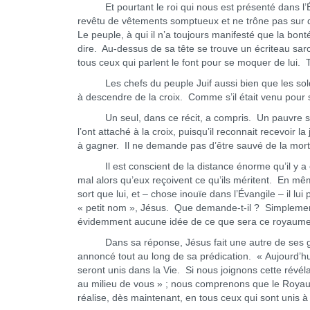
Et pourtant le roi qui nous est présenté dans l’Évan
revêtu de vêtements somptueux et ne trône pas sur de
Le peuple, à qui il n’a toujours manifesté que la bont
dire. Au-dessus de sa tête se trouve un écriteau sarcas
tous ceux qui parlent le font pour se moquer de lui. 
Les chefs du peuple Juif aussi bien que les soldats
à descendre de la croix. Comme s’il était venu pour 
Un seul, dans ce récit, a compris. Un pauvre scélér
l’ont attaché à la croix, puisqu’il reconnait recevoir l
à gagner. Il ne demande pas d’être sauvé de la mor
Il est conscient de la distance énorme qu’il y a ent
mal alors qu’eux reçoivent ce qu’ils méritent. En mêm
sort que lui, et – chose inouïe dans l’Évangile – il lu
« petit nom », Jésus. Que demande-t-il ? Simplement
évidemment aucune idée de ce que sera ce royaume,
Dans sa réponse, Jésus fait une autre de ses gran
annoncé tout au long de sa prédication. « Aujourd’hui
seront unis dans la Vie. Si nous joignons cette révé
au milieu de vous » ; nous comprenons que le Royaum
réalise, dès maintenant, en tous ceux qui sont unis à 