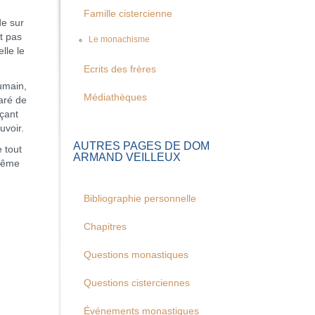
Famille cistercienne
de sur
t pas
Le monachisme
lle le
Ecrits des frères
umain,
Médiathèques
paré de
rçant
uvoir.
AUTRES PAGES DE DOM
 tout
ARMAND VEILLEUX
-même
Bibliographie personnelle
Chapitres
Questions monastiques
Questions cisterciennes
Événements monastiques