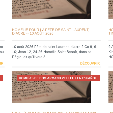
HOMÉLIE POUR LA FÊTE DE SAINT LAURENT,
HO
DIACRE -- 10 AOÛT 2026
TI
no
10 août 2026 Fête de saint Laurent, diacre 2 Co 9, 6-
9 
 su
10; Jean 12, 24-26 Homélie Saint Benoît, dans sa
Ki
Règle, dit qu'il veut é...
HO
IR
DÉCOUVRIR
.
HOMILÍAS DE DOM ARMAND VEILLEUX EN ESPAÑOL.