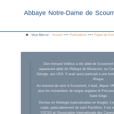
Abbaye Notre-Dame de Scour
Vous êtes ici :
Accueil
>>>
Publications
>>>
Pages de Dom
Dom Armand Veilleux a été abbé de Scourmont d
auparavant abbé de l'Abbaye de Mistassini, au Cana
Géorgie, aux USA. Il avait aussi participé à une fo
Afrique.
Au moment de venir à Scourmont, il était, depuis 19
pour les monastères de langue anglaise et Procureu
Saint-Siège.
Docteur en théologie (spécialisation en liturgie), i
copte, particulièrement de saint Pachôme. Il est en
l’OCSO et l'Association Internationale des Comm