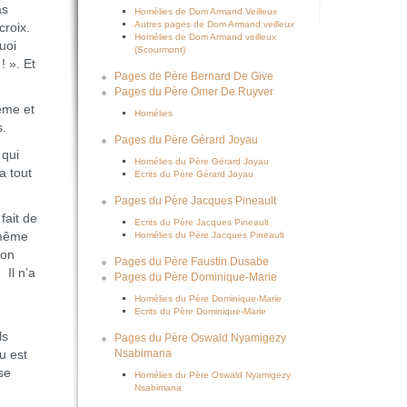
as
Homélies de Dom Armand Veilleux
Autres pages de Dom Armand veilleux
croix.
Homélies de Dom Armand veilleux
uoi
(Scourmont)
! ». Et
Pages de Père Bernard De Give
Pages du Père Omer De Ruyver
ême et
Homélies
s.
Pages du Père Gérard Joyau
 qui
Homélies du Père Gérard Joyau
a tout
Ecrits du Père Gérard Joyau
Pages du Père Jacques Pineault
fait de
Ecrits du Père Jacques Pineault
 même
Homélies du Père Jacques Pineault
son
Pages du Père Faustin Dusabe
Il n’a
Pages du Père Dominique-Marie
Homélies du Père Dominique-Marie
Ecrits du Père Dominique-Marie
ls
Pages du Père Oswald Nyamigezy
u est
Nsabimana
se
Homélies du Père Oswald Nyamigezy
Nsabimana