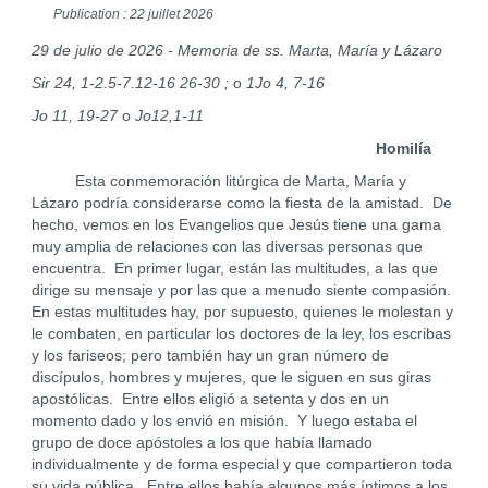
Publication : 22 juillet 2026
29 de julio de 2026 - Memoria de ss. Marta, María y Lázaro
Sir 24, 1-2.5-7.12-16 26-30 ;
o
1Jo 4, 7-16
Jo 11, 19-27
o
Jo12,1-11
Homilía
Esta conmemoración litúrgica de Marta, María y
Lázaro podría considerarse como la fiesta de la amistad. De
hecho, vemos en los Evangelios que Jesús tiene una gama
muy amplia de relaciones con las diversas personas que
encuentra. En primer lugar, están las multitudes, a las que
dirige su mensaje y por las que a menudo siente compasión.
En estas multitudes hay, por supuesto, quienes le molestan y
le combaten, en particular los doctores de la ley, los escribas
y los fariseos; pero también hay un gran número de
discípulos, hombres y mujeres, que le siguen en sus giras
apostólicas. Entre ellos eligió a setenta y dos en un
momento dado y los envió en misión. Y luego estaba el
grupo de doce apóstoles a los que había llamado
individualmente y de forma especial y que compartieron toda
su vida pública. Entre ellos había algunos más íntimos a los