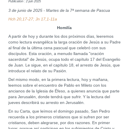
Publication : 2 juin 2025
3 de junio de 2025 - Martes de la 7ª semana de Pascua
Hch 20,17-27; Jn 17,1-11a
Homilía
A partir de hoy y durante los dos próximos días, leeremos
como lectura evangélica la larga oración de Jesús a su Padre
al final de la última cena pascual que celebró con sus
discípulos. Esta oración, a menudo llamada "oración
sacerdotal" de Jesús, ocupa todo el capítulo 17 del Evangelio
de Juan. Le sigue, en el capítulo 18, el arresto de Jesús, que
introduce el relato de su Pasión.
Del mismo modo, en la primera lectura, hoy y mañana,
leemos sobre el encuentro de Pablo en Mileto con los
ancianos de la Iglesia de Éfeso, a quienes anuncia que parte
para Jerusalén, donde tendrá que sufrir. Y la lectura del
jueves describirá su arresto en Jerusalén.
En su Carta, que leímos el domingo pasado, San Pedro
recuerda a los primeros cristianos que si sufren por ser
cristianos, deben alegrarse, por dos razones. En primer
lugar, porque así participan en los sufrimientos de Cristo y,