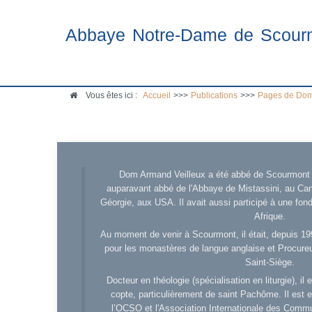
Abbaye Notre-Dame de Scour
Vous êtes ici :
Accueil
>>>
Publications
>>>
Pages de Dom
Dom Armand Veilleux a été abbé de Scourmont d
auparavant abbé de l'Abbaye de Mistassini, au Cana
Géorgie, aux USA. Il avait aussi participé à une fo
Afrique.
Au moment de venir à Scourmont, il était, depuis 19
pour les monastères de langue anglaise et Procureu
Saint-Siège.
Docteur en théologie (spécialisation en liturgie), i
copte, particulièrement de saint Pachôme. Il est en
l’OCSO et l'Association Internationale des Comm