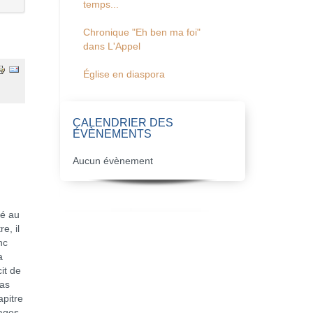
temps...
Chronique "Eh ben ma foi"
dans L'Appel
Église en diaspora
CALENDRIER DES
ÉVÈNEMENTS
Aucun évènement
té au
e, il
nc
a
it de
pas
apitre
Mages