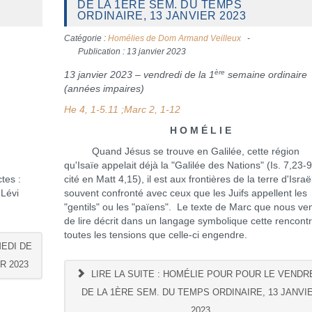
DE LA 1ÈRE SEM. DU TEMPS
ORDINAIRE, 13 JANVIER 2023
Catégorie :
Homélies de Dom Armand Veilleux
Publication : 13 janvier 2023
ère
13 janvier 2023 – vendredi de la 1
semaine ordinaire
(années impaires)
He 4, 1-5.11 ;
Marc 2, 1-12
H O M É L I E
Quand Jésus se trouve en Galilée, cette région
qu'Isaïe appelait déjà la "Galilée des Nations" (Is. 7,23-9
tes :
cité en Matt 4,15), il est aux frontières de la terre d'Israë
 Lévi
souvent confronté avec ceux que les Juifs appellent les
"gentils" ou les "païens". Le texte de Marc que nous v
de lire décrit dans un langage symbolique cette rencontr
toutes les tensions que celle-ci engendre.
MEDI DE
R 2023
LIRE LA SUITE : HOMÉLIE POUR POUR LE VENDR
DE LA 1ÈRE SEM. DU TEMPS ORDINAIRE, 13 JANVI
2023