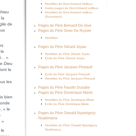
Homélies de Dom Armand Veilleux
Autres pages de Dom Armand veilleux
thieu
Homélies de Dom Armand veilleux
(Scourmont)
 la
gile de
Pages de Père Bernard De Give
sus
Pages du Père Omer De Ruyver
Homélies
es
Pages du Père Gérard Joyau
 le
Homélies du Père Gérard Joyau
... ».
Ecrits du Père Gérard Joyau
e Dieu
Pages du Père Jacques Pineault
ont le
Ecrits du Père Jacques Pineault
Homélies du Père Jacques Pineault
ous les
Pages du Père Faustin Dusabe
Pages du Père Dominique-Marie
is bien
Homélies du Père Dominique-Marie
monde
Ecrits du Père Dominique-Marie
, « le
Pages du Père Oswald Nyamigezy
e
Nsabimana
u »
Homélies du Père Oswald Nyamigezy
Nsabimana
 le