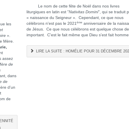
Le nom de cette fête de Noël dans nos livres
liturgiques en latin est "
Nativitas Domini
", qui se traduit 
« naissance du Seigneur ». Cependant, ce que nous
ème
célébrons n'est pas le 2021
anniversaire de la naiss
ue les
de Jésus. Ce que nous célébrons est quelque chose de
et
important. C'est le fait même que Dieu s'est fait homm
ire
».
de Mère.
rie,
LIRE LA SUITE : HOMÉLIE POUR 31 DÉCEMBRE 20
nt
s assez
ère de
u
ant, dans
e de
mère d’un
t
nom de
LENNITÉ
3