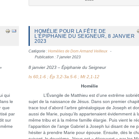
HOMÉLIE POUR LA FÊTE DE
L'ÉPIPHANIE DU SEIGNEUR, 8 JANVIER
2023
Catégorie :
Homélies de Dom Armand Veilleux
Publication : 7 janvier 2023
»
8 janvier 2023 – Épiphanie du Seigneur
Is 60,1-6 ; Ép 3,2-3a.5-6 ; Mt 2,1-12
Homélie
i qui
L’Évangile de Matthieu est d’une extrême sobrié
Dans le
sujet de la naissance de Jésus. Dans son premier chapitr
r que
trace tout d’abord l’arbre généalogique de Joseph et do
tisé par
aussi de Marie, puisqu’ils appartenaient évidemment à l
it sur
même tribu et à la même famille élargie. Puis vient le réc
te même
l’apparition de l’ange Gabriel à Joseph lui disant de ne 
hésiter à prendre Marie pour épouse. Ensuite, dès le ch
suivant, le deuxième, Jésus est « découvert » par les 