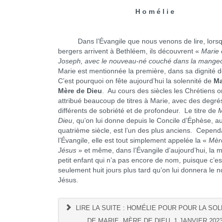
H o m é l i e
Dans l’Évangile que nous venons de lire, lorsq
bergers arrivent à Bethléem, ils découvrent «
Marie 
Joseph, avec le nouveau-né couché dans la mangeo
Marie est mentionnée la première, dans sa dignité 
C’est pourquoi on fête aujourd’hui la solennité de
Ma
Mère de Dieu
. Au cours des siècles les Chrétiens o
attribué beaucoup de titres à Marie, avec des degré
différents de sobriété et de profondeur. Le titre de
M
Dieu
, qu’on lui donne depuis le Concile d’Éphèse, a
quatrième siècle, est l’un des plus anciens. Cepend
l’Évangile, elle est tout simplement appelée la «
Mèr
Jésus
» et même, dans l’Évangile d’aujourd’hui, la 
petit enfant qui n’a pas encore de nom, puisque c’es
seulement huit jours plus tard qu’on lui donnera le 
Jésus.
LIRE LA SUITE : HOMÉLIE POUR POUR LA SO
DE MARIE, MÈRE DE DIEU, 1 JANVIER 202