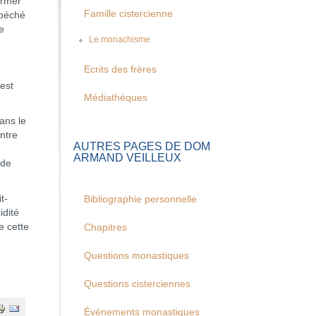
ormer
Famille cistercienne
 péché
e
Le monachisme
Ecrits des frères
est
Médiathèques
ans le
ntre
AUTRES PAGES DE DOM
ARMAND VEILLEUX
 de
t-
Bibliographie personnelle
idité
e cette
Chapitres
Questions monastiques
Questions cisterciennes
Événements monastiques