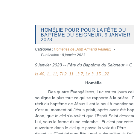
HOMÉLIE POUR POUR LA FÊTE DU
BAPTÊME DU SEIGNEUR, 9 JANVIER
2023
Catégorie :
Homélies de Dom Armand Veilleux
Publication : 8 janvier 2023
9 janvier 2023 -- Fête du Baptême du Seigneur « C 
Is 40, 1...11; Ti 2, 11...3,7; Lc 3, 15...22
Homélie
Des quatre Évangélistes, Luc est toujours celu
souligne le plus tout ce qui se rapporte à la prière. 
récit du baptême de Jésus il est le seul à mentionne
c’est au moment où Jésus priait, après avoir été bap
Jean, que
le ciel s’ouvrit
et que l’Esprit Saint descend
Lui, sous la forme d’une colombe. Et c’est par cet
ouverture dans le ciel que passa la voix du Père
disant :
« C’est toi mon Fils ; moi, aujourd’hui, je t’ai