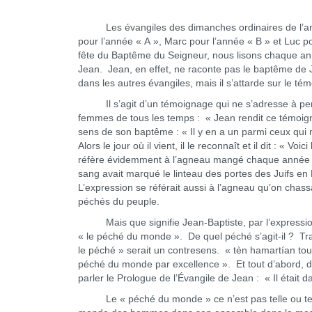
Les évangiles des dimanches ordinaires de l’année 
pour l’année « A », Marc pour l’année « B » et Luc p
fête du Baptême du Seigneur, nous lisons chaque an
Jean. Jean, en effet, ne raconte pas le baptême de J
dans les autres évangiles, mais il s’attarde sur le t
Il s’agit d’un témoignage qui ne s’adresse à perso
femmes de tous les temps : « Jean rendit ce témoignag
sens de son baptême : « Il y en a un parmi ceux qui m
Alors le jour où il vient, il le reconnaît et il dit : « 
réfère évidemment à l’agneau mangé chaque année lor
sang avait marqué le linteau des portes des Juifs en 
L’expression se référait aussi à l’agneau qu’on chas
péchés du peuple.
Mais que signifie Jean-Baptiste, par l’expression
« le péché du monde ». De quel péché s’agit-il ? Tr
le péché » serait un contresens. « tèn hamartían tou
péché du monde par excellence ». Et tout d’abord, d
parler le Prologue de l’Évangile de Jean : « Il était 
Le « péché du monde » ce n’est pas telle ou telle 