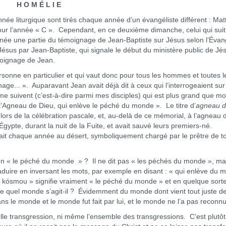
H O M É L I E
liturgique sont tirés chaque année d’un évangéliste différent : Mat
our l’année « C ». Cependant, en ce deuxième dimanche, celui qui suit
née une partie du témoignage de Jean-Baptiste sur Jésus selon l’Évan
ésus par Jean-Baptiste, qui signale le début du ministère public de Jé
émoignage de Jean.
nne en particulier et qui vaut donc pour tous les hommes et toutes l
e... ». Auparavant Jean avait déjà dit à ceux qui l’interrogeaient sur
e suivent (c’est-à-dire parmi mes disciples) qui est plus grand que moi
Voici l’Agneau de Dieu, qui enlève le péché du monde ». Le titre d’
agneau d
s de la célébration pascale, et, au-delà de ce mémorial, à l’agneau d
Égypte, durant la nuit de la Fuite, et avait sauvé leurs premiers-né.
sait chaque année au désert, symboliquement chargé par le prêtre de t
 « le péché du monde » ? Il ne dit pas « les péchés du monde », ma
aduire en inversant les mots, par exemple en disant : « qui enlève du 
 kósmou » signifie vraiment « le péché du monde » et en quelque sorte
e quel monde s’agit-il ? Évidemment du monde dont vient tout juste d
dans le monde et le monde fut fait par lui, et le monde ne l’a pas reconn
transgression, ni même l’ensemble des transgressions. C’est plutôt