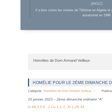
(AICLC)
Il a bien connu les moines de Tibhirine en Algérie et 
assassinat en 1996.
Homélies de Dom Armand Veilleux
HOMÉLIE POUR LE 2ÈME DIMANCHE DU
Catégorie :
Homélies de Dom Armand Veilleux
Publica
15 janvier 2023 – 2ème dimanche ordinaire “A”
Is 49,3.5-6 ; 1 Co 1,1-3¸ Jn 1,29-34