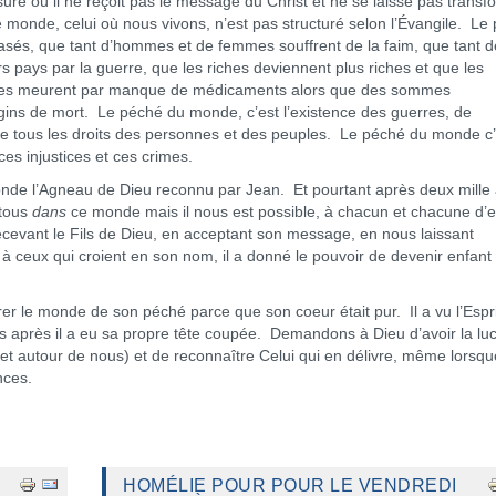
où il ne reçoit pas le message du Christ et ne se laisse pas transf
e monde, celui où nous vivons, n’est pas structuré selon l’Évangile. Le
rasés, que tant d’hommes et de femmes souffrent de la faim, que tant d
 pays par la guerre, que les riches deviennent plus riches et que les
ades meurent par manque de médicaments alors que des sommes
ns de mort. Le péché du monde, c’est l’existence des guerres, de
n de tous les droits des personnes et des peuples. Le péché du monde c’
ces injustices et ces crimes.
e l’Agneau de Dieu reconnu par Jean. Et pourtant après deux mille 
 tous
dans
ce monde mais il nous est possible, à chacun et chacune d’e
vant le Fils de Dieu, en acceptant son message, en nous laissant
i, à ceux qui croient en son nom, il a donné le pouvoir de devenir enfant
érer le monde de son péché parce que son coeur était pur. Il a vu l’Espri
s après il a eu sa propre tête coupée. Demandons à Dieu d’avoir la luc
et autour de nous) et de reconnaître Celui qui en délivre, même lorsqu
nces.
HOMÉLIE POUR POUR LE VENDREDI