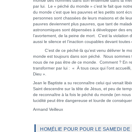
monde des hommes dans son ensemble dans la mesure 
par lui. Le « péché du monde » c’est le fait que notr
du monde c’est que les pauvres et les petits sont éc
personnes sont chassées de leurs maisons et de leurs
pauvres deviennent plus pauvres, que tant de mal
astronomiques sont dépensées à développer des engi
l’avortement, de la peine de mort. C’est la violatio
aussi le silence et l’inaction coupables devant toutes 
C’est de ce péché-là qu’est venu délivrer le mond
monde est toujours dans son péché. Nous sommes
nous de ne pas être
de
ce monde. Comment ? En rece
transformer par lui : « À tous ceux qui l’ont accueill
Dieu ».
Jean le Baptiste a su reconnaître celui qui venait lib
Saint descendre sur la tête de Jésus, et peu de temp
de reconnaître à la fois le péché du monde (en nous 
lucidité peut être dangereuse et lourde de conséque
Armand Veilleux
HOMÉLIE POUR POUR LE SAMEDI DE