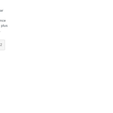
par
ance
 plus
e.
22