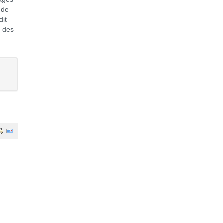
 de
dit
s des
.