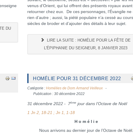
 enseigne
venus d’Orient, qui lui offrent des présents royaux avant
retourner chez eux. De ces personnages, l’Évangile ne 
rien d’autre ; aussi, la piété populaire n’a cessé au cour
siècles de broder et d’ajouter des détails à leur sujet.
TE DU
LIRE LA SUITE : HOMÉLIE POUR LA FÊTE DE
L'ÉPIPHANIE DU SEIGNEUR, 8 JANVIER 2023
HOMÉLIE POUR 31 DÉCEMBRE 2022
Catégorie :
Homélies de Dom Armand Veilleux
Publication : 30 décembre 2022
ème
31 décembre 2022 - 7
jour dans l’Octave de Noël
1 Jn 2, 18-21 ; Jn 1, 1-18
H o m é l i e
Nous arrivons au dernier jour de l’Octave de Noël