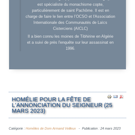
est spécialiste du monachisme copte,
particulièrement de saint Pachôme. Il est en
charge de faire le lien entre l’OCSO et l'Association
Internationale des Communautés de Laïcs
Cisterciens (AICLC)
Il a bien connu les moines de Tibhirine en Algérie
et a suivi de près l'enquête sur leur assassinat en
1996.
HOMÉLIE POUR LA FÊTE DE
L'ANNONCIATION DU SEIGNEUR (25
MARS 2023)
Catégorie :
Homélies de Dom Armand Veilleux
Publication : 24 mars 2023