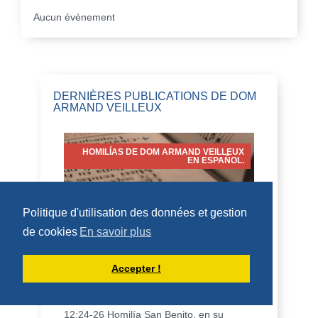
Aucun évènement
DERNIÈRES PUBLICATIONS DE DOM
ARMAND VEILLEUX
HOMILÍAS DE DOM ARMAND VEILLEUX
EN ESPAÑOL.
Politique d'utilisation des données et gestion
de cookies
En savoir plus
HOMILÍA PARA LA FIESTA DE SAN
LORENZO, DIÁCONO (10 DE AGOSTO
DE 2026)
Accepter !
10 de agosto de 2026 Fiesta de San
Lorenzo, diácono 2 Cor 9:6-10; Juan
12:24-26 Homilía San Benito, en su