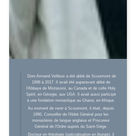
Dom Armand Veilleux a été abbé de Scourmont de
1998 à 2017. Il avait été auparavant abbé de
l'Abbaye de Mistassini, au Canada et de celle Holy
Spirit, en Géorgie, aux USA. Il avait aussi participé
à une fondation monastique au Ghana, en Afrique.
Au moment de venir à Scourmont, il était, depuis
1990, Conseiller de l'Abbé Général pour les
monastères de langue anglaise et Procureur
Général de l'Ordre auprès du Saint-Siège.
Docteur en théologie (spécialisation en liturgie), il