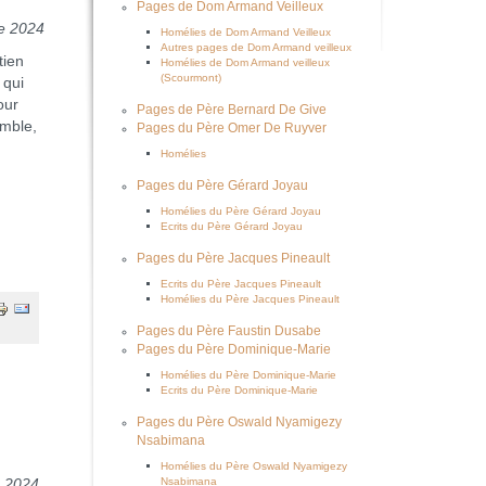
Pages de Dom Armand Veilleux
e 2024
Homélies de Dom Armand Veilleux
Autres pages de Dom Armand veilleux
tien
Homélies de Dom Armand veilleux
(Scourmont)
 qui
our
Pages de Père Bernard De Give
emble,
Pages du Père Omer De Ruyver
Homélies
Pages du Père Gérard Joyau
Homélies du Père Gérard Joyau
Ecrits du Père Gérard Joyau
Pages du Père Jacques Pineault
Ecrits du Père Jacques Pineault
Homélies du Père Jacques Pineault
Pages du Père Faustin Dusabe
Pages du Père Dominique-Marie
Homélies du Père Dominique-Marie
Ecrits du Père Dominique-Marie
Pages du Père Oswald Nyamigezy
Nsabimana
Homélies du Père Oswald Nyamigezy
Nsabimana
n 2024