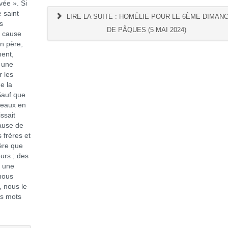
vée ». Si
e saint
LIRE LA SUITE : HOMÉLIE POUR LE 6ÈME DIMAN
s
DE PÂQUES (5 MAI 2024)
à cause
n père,
ent,
e une
r les
e la
Sauf que
âteaux en
issait
cause de
 frères et
mère que
urs ; des
e une
 nous
, nous le
es mots