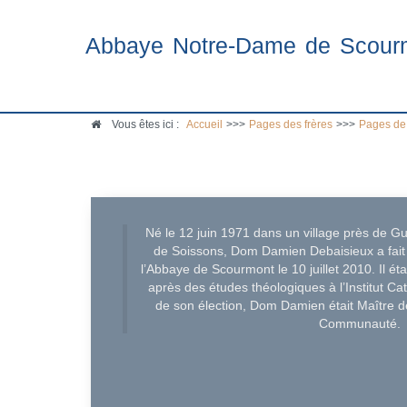
Abbaye Notre-Dame de Scour
Vous êtes ici :
Accueil
>>>
Pages des frères
>>>
Pages de
Né le 12 juin 1971 dans un village près de Gu
de Soissons, Dom Damien Debaisieux a fait 
l’Abbaye de Scourmont le 10 juillet 2010. Il é
après des études théologiques à l’Institut C
de son élection, Dom Damien était Maître de
Communauté.