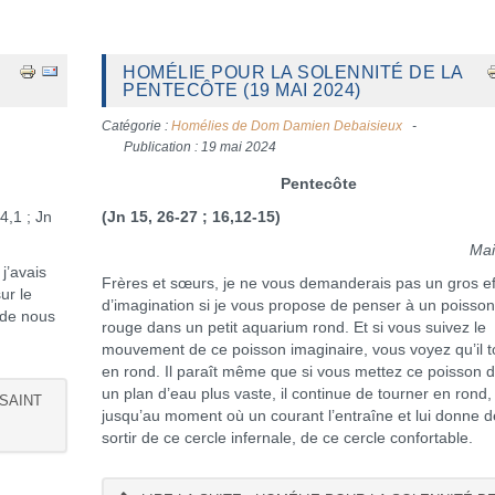
HOMÉLIE POUR LA SOLENNITÉ DE LA
PENTECÔTE (19 MAI 2024)
Catégorie :
Homélies de Dom Damien Debaisieux
Publication : 19 mai 2024
Pentecôte
4,1 ; Jn
(Jn 15, 26-27 ; 16,12-15)
Mai
j’avais
Frères et sœurs, je ne vous demanderais pas un gros ef
ur le
d’imagination si je vous propose de penser à un poisso
 de nous
rouge dans un petit aquarium rond. Et si vous suivez le
mouvement de ce poisson imaginaire, vous voyez qu’il 
en rond. Il paraît même que si vous mettez ce poisson 
un plan d’eau plus vaste, il continue de tourner en rond,
 SAINT
jusqu’au moment où un courant l’entraîne et lui donne d
sortir de ce cercle infernale, de ce cercle confortable.