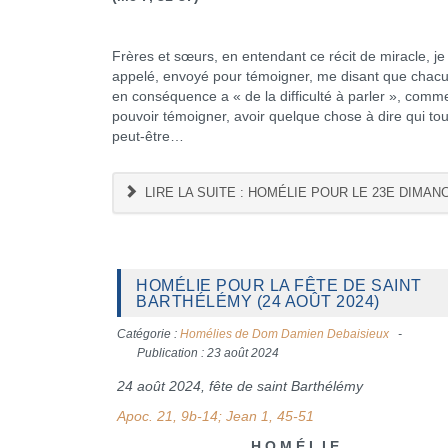
Frères et sœurs, en entendant ce récit de miracle, j
appelé, envoyé pour témoigner, me disant que chacu
en conséquence a « de la difficulté à parler », comme
pouvoir témoigner, avoir quelque chose à dire qui touc
peut-être…
LIRE LA SUITE : HOMÉLIE POUR LE 23E DIMAN
HOMÉLIE POUR LA FÊTE DE SAINT
BARTHÉLÉMY (24 AOÛT 2024)
Catégorie :
Homélies de Dom Damien Debaisieux
Publication : 23 août 2024
24 août 2024, fête de saint Barthélémy
Apoc. 21, 9b-14; Jean 1, 45-51
H O M É L I E