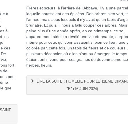
Frères et sœurs, à l’arrière de l’Abbaye, il y a une parcel
ule
à
laquelle poussaient des épicéas. Des arbres bien vert, t
n
l’année, mais sous lesquels il n’y avait qu’un tapis d’aigui
,
brunâtre. Et puis, il nous a fallu couper ces arbres. Mais
es à
peine plus d’une année après, en ce printemps, ce sol
t les
apparemment stérile a révélé une vie étonnante, surpr
qui
même pour ceux qui connaissaient si bien ce lieu ; une 
de ces
colorée par, cette fois, un tapis de fleurs et de couleurs.
. De
plusieurs décennies où elles n’ont pu émerger, le temps
vie,
étaient enfin venu pour ces graines de devenir semence
vons fort
herbes, fleurs.
ls de
vons peu.
LIRE LA SUITE : HOMÉLIE POUR LE 11ÈME DIMAN
 même
ile que
"B" (16 JUIN 2024)
 SAINT