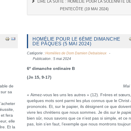
LIRE LA SUITE : HOMÉLIE POUR LA SOLENNITÉ DE
PENTECÔTE (19 MAI 2024)
HOMÉLIE POUR LE 6ÈME DIMANCHE
DE PÂQUES (5 MAI 2024)
Catégorie :
Homélies de Dom Damien Debaisieux
Publication : 5 mai 2024
e
6
dimanche ordinaire B
(Jn 15, 9-17)
able de
Mai
 sur sa
« Aimez-vous les uns les autres » (12). Frères et sœurs
n
quelques mots sont parmi les plus connus que le Christ 
s’acheter
prononcés. Et, sur le papier, ils désignent ce que doiven
éussite,
vivre les chrétiens que nous sommes. Je dis
sur le papi
et fera
bien sûr, nous savons que ce n’est pas si simple, et ce n
eur, elle
pas, loin s’en faut, l’exemple que nous montrons toujour
re. Et la