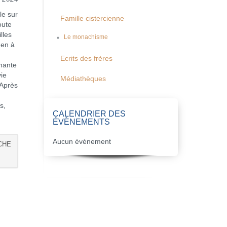
le sur
Famille cistercienne
oute
lles
Le monachisme
 en à
Ecrits des frères
enante
vie
Médiathèques
 Après
s,
CALENDRIER DES
ÉVÈNEMENTS
Aucun évènement
CHE