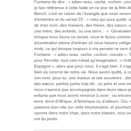
Fontaine de dire : « adieu veau, vache, cochon, cou
je fais référence à cette fable en ce jour de la fête d
Benoît, c’est en raison de l’évangile que nous venon
d’entendre et du verset 29 : « celui qui aura quitté, 
de mon nom, des maisons, des frères, des sœurs, u
une mère, des enfants, ou une terre… ». Généralem
lorsque nous lisons ce verset, nous le lisons comm
énumération pleine d’entrain où nous faisons voltige
mots, ce qui évoque toujours à ma pensée ce vers d
Fontaine : « adieu veau, vache, cochon, couvée ». 
pour Perrette, tout cela n’était qu’imagination, « ch
Espagne », alors que pour nous, il s’agit bien, il s’ag
bien du concret de notre vie. Nous avons quitté, à 
son nom, pour lui, une maison et ses souvenirs ; des
des sœurs, parfois partis trop tôt ; un père et une 
nous n’aurons pas accompagnés dans leurs vieux jo
enfants que nous avons renoncé à avoir ; ou encor
terre, terre d’Afrique, d’Amérique ou d’ailleurs. Oui,
passons bien vite sur cette énumération, et pourtant
savons dans notre chair, dans notre histoire, tous c
ont du poids.