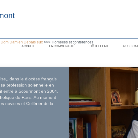
mont
 Dom Damien Debaisieux
>>>
Homélies et conférences
ACCUEIL
LA COMMUNAUTÉ
HÔTELLERIE
PUBLICA
.
ise,, dans le diocèse français
sa profession solennelle en
tait entré à Scourmont en 2004,
atholique de Paris. Au moment
s novices et Cellérier de la