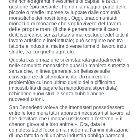
che richiedegrandi investimenti di capi­
tali e la cui
gestione èpiú pesante che non la
maggior parte delle
piccole o medie imprese svi­
luppate dalle comunità
monastiche dei nostri tem­
pi. Oggi, unacomunitàdi
monaci o di monache
che vogliavivere del lavoro
delle proprie mani
(il che è generalmente il caso
deiCistercensi, sen­
za tuttavia mai escluderedel tutto il
lavoro arti­stico o intellettuale) può scegliere non tra
fattoria
e industria, ma tra diverse forme di lavoro indu­
striale, tra cui quello agricolo.
Questa trasformazione si èinstaurata gradual­
mente
nelle comunità monastiche,quasi in maniera
surrettizia,
senza che, in linea generale, siriflet­
tesse sulle
conseguenze di talemutamento. Un nu­
mero di
problemi(tra cui non ultimo quello della
difficoltào
impossibilità di pagare la manodopera
stipendiata)
richiedono nuovi studi e senza dubbio
anche
nuovesoluzioni.
San Benedetto voleva che imonasteri possedes­
sero
entro le loro mura tutti ilaboratori neces­
sari al lavoro, al
fine dievitare che i monaci uscis­
sero all'esterno, « il
chenon giova alle loro anime ».
Ora, data la
complessitàdell'economia moderna, l'amministrazione
di una fattoria o di un'altra in­
dustria obbliga parecchi