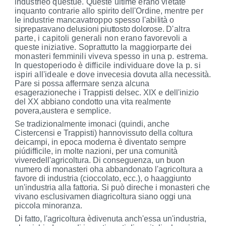
industrieo questue. Queste ultime erano vietate
inquanto contrarie allo spirito dell'Ordine, mentre per
le industrie mancavatroppo spesso l'abi
lità o
sipreparavano delusioni piuttosto dolorose.
D'altra
parte, i capitoli generali non erano fa
vorevoli a
queste iniziative. Soprattutto la maggiorparte dei
monasteri femminili viveva spesso in una p. estrema.
In questoperiodo è difficile individuare dove la p. si
ispiri all'ideale e dove
invecesia dovuta alla necessità.
Pare si possa af
fermare senza alcuna
esagerazioneche i Trappi­
sti delsec. XIX e dell'inizio
del XX abbiano condot­
to una vita realmente
povera,austera e sem­
plice.
Se tradizionalmente imonaci (quindi, anche
Cistercensi e Trappisti) hannovissuto
della col
tura
deicampi, in epoca moderna è diventato sem­
pre
piúdifficile, in molte nazioni, per una comu­
nità
viveredell'agricoltura. Di conseguenza, un
buon
numero di monasteri oha abbandonato
l'agricoltura a
favore di industria (cioccolato,
ecc.), o haaggiunto
un'industria alla fattoria. Si
può direche i monasteri che
vivano esclusivamen­
diagricoltura siano oggi una
piccola minoranza.
Di fatto, l'agricoltura èdivenuta anch'essa un'in­
dustria,