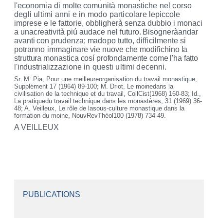
l'economia di molte comunità monastiche
nel corso
degli ultimi anni e in modo particolare
lepiccole
imprese e le fattorie, obbligherà senza dubbio i monaci
a unacreatività piú audace nel
futuro. Bisogneràandar
avanti con prudenza; ma
dopo tutto, difficilmente si
potranno immaginare
vie nuove che modifichino la
struttura monastica
cosí profondamente come l'ha fatto
l'industrializ­
zazione in questi ultimi decenni.
Sr. M. Pia, Pour
une meilleureorganisation du travail mon
astique,
Supplément
17 (1964) 89-100; M.
Driot
,
Le moinedans
la
civilisation de la technique et du travail,
CollCist
(1968) 160-83; Id.,
La pratiquedu travail technique dans les
monastères,
31 (1969) 36-
48; A. Veilleux,
Le rôle de lasous-
culture monastique dans la
formation du moine,
NouvRev
Théol
100 (1978) 734-49.
A VEILLEUX
PUBLICATIONS