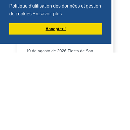
Politique d'utilisation des données et gestion
de cookies
En savoir plus
Accepter !
HOMILÍA PARA LA FIESTA DE SAN
LORENZO, DIÁCONO (10 DE AGOSTO
DE 2026)
10 de agosto de 2026 Fiesta de San
Lorenzo, diácono 2 Cor 9:6-10; Juan
12:24-26 Homilía San Benito, en su
Regla, dice que qui...
DÉCOUVRIR
HOMÉLIES DE DOM ARMAND VEILLEUX
HOMÉLIE POUR LA FÊTE DE SAINT