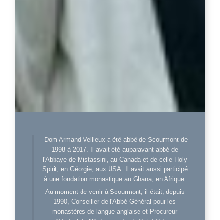
Dom Armand Veilleux a été abbé de Scourmont de
1998 à 2017. Il avait été auparavant abbé de
l'Abbaye de Mistassini, au Canada et de celle Holy
Spirit, en Géorgie, aux USA. Il avait aussi participé
à une fondation monastique au Ghana, en Afrique.
Au moment de venir à Scourmont, il était, depuis
1990, Conseiller de l'Abbé Général pour les
monastères de langue anglaise et Procureur