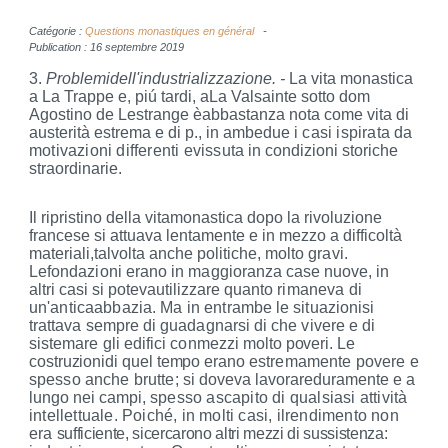
Catégorie :
Questions monastiques en général
Publication : 16 septembre 2019
3.
Problemidell'industrializzazione. -
La vita monastica
a La Trappe e, piú tardi, aLa Valsainte
sotto dom
Agostino de Lestrange èabbastanza nota
come vita di
austerità estrema e di p., in ambedue
i casi ispirata da
motivazioni differenti evissuta
in condizioni storiche
straordinarie.
Il ripristino della vitamonastica dopo la rivoluzione
francese si attuava lentamente e in mez
zo a difficoltà
materiali,talvolta anche politiche,
molto gravi.
Lefondazioni erano in maggioranza
case nuove, in
altri casi si potevautilizzare quan
to rimaneva di
un'anticaabbazia. Ma in entram
be le situazionisi
trattava sempre di guadagnarsi di che vivere e di
sistemare gli edifici conmezzi
molto poveri. Le
costruzionidi quel tempo erano
estremamente
povere e
spesso anche brutte
; si
doveva lavorareduramente e a
lungo nei campi,
spesso ascapito di qualsiasi attività
intellettuale. Poiché, in molti casi, ilrendimento non
era
sufficiente, sicercarono altri mezzi di sussistenza: