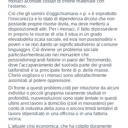
monaci acontatti costan­
di ordine materiale con
l'esterno.
Ciò che gli uomini d'oggichiamano « p. » è so­
prattutto
l'insicurezza e lo stato di dipendenza di
colui che non
possiede proprie risorse divita, ma
deve mettersi a
disposizionedi altri. Per i monaci,
il fatto dipossedere
in proprio le risorse di vita
li situa in un grado
elevatodella scala sociale, ed
essi non possonodirsi «
poveri » se non dando un
significatodiverso al comune
linguaggio. Ciò di­viene un problema sociale
particolarmenteacuto
nei monasteri che
possiedonograndi fattorie in
paesi del Terzomondo,
dove l'accaparramento del
suoloda parte dei grandi
latifondisti è la prin­cipale fonte di p. delle masse.
Chelo vogliano o
i monaci sono allorafacilmente
assimilati al potere oppressore.
Di fronte a questi problemi,colti per intuizione
da alcuni
individui o piccoli gruppima raramente
studiati in
profondità, nuovesoluzioni sono state
tentate in questi
ultimi anni:lavoro a domicilio
(cioè in monastero) per
conto di industria
della zona o ancora timidi tentativi di
lavoro sti­
pendiato in una officina o in una fattoria
vicina.
L'attuale crisi economica, che ha colpito dura­
mente