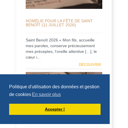
HOMÉLIE POUR LA FÊTE DE SAINT
BENOÎT (11 JUILLET 2026)
Saint Benoît 2026 « Mon fils, accueille
mes paroles, conserve précieusement
mes préceptes, l’oreille attentive […], le
cœur i...
DÉCOUVRIR
HOMÉLIES DU PÈRE DOMINIQUE-MARIE
Politique d'utilisation des données et gestion
de cookies
En savoir plus
Accepter !
HOMÉLIE POUR LE 14ÈME DIMANCHE
DU TEMPS ORDINAIRE - 5 JUILLET
2026