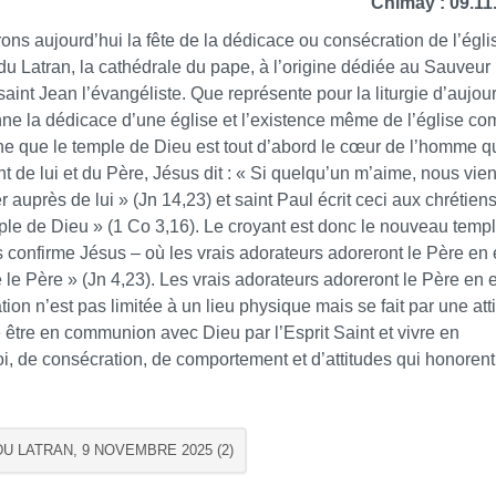
Chimay : 09.11
ons aujourd’hui la fête de la dédicace ou consécration de l’égli
u Latran, la cathédrale du pape, à l’origine dédiée au Sauveur
 saint Jean l’évangéliste. Que représente pour la liturgie d’aujou
tienne la dédicace d’une église et l’existence même de l’église c
ne que le temple de Dieu est tout d’abord le cœur de l’homme q
nt de lui et du Père, Jésus dit : « Si quelqu’un m’aime, nous vie
 auprès de lui » (Jn 14,23) et saint Paul écrit ceci aux chrétien
mple de Dieu » (1 Co 3,16). Le croyant est donc le nouveau temp
s confirme Jésus – où les vrais adorateurs adoreront le Père en 
e le Père » (Jn 4,23). Les vrais adorateurs adoreront le Père en e
ration n’est pas limitée à un lieu physique mais se fait par une att
ie être en communion avec Dieu par l’Esprit Saint et vivre en
foi, de consécration, de comportement et d’attitudes qui honorent
U LATRAN, 9 NOVEMBRE 2025 (2)