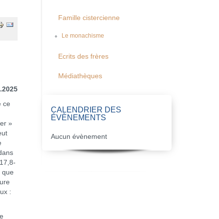
Famille cistercienne
Le monachisme
Ecrits des frères
Médiathèques
0.2025
e ce
CALENDRIER DES
ÉVÈNEMENTS
ser »
eut
Aucun évènement
e
 dans
 17,8-
t que
ture
ux :
se