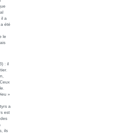
s
que
al
il a
 a été
e le
ais
 : il
ier.
n,
 Ceux
le.
Dieu »
tyrs a
s est
 des
à
, ils