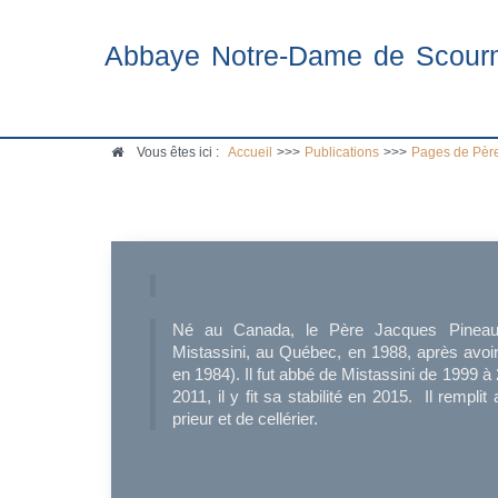
Abbaye Notre-Dame de Scour
Vous êtes ici :
Accueil
>>>
Publications
>>>
Pages de Père
Né au Canada, le Père Jacques Pineaul
Mistassini, au Québec, en 1988, après avoir
en 1984). Il fut abbé de Mistassini de 1999 
2011, il y fit sa stabilité en 2015. Il rempli
prieur et de cellérier.