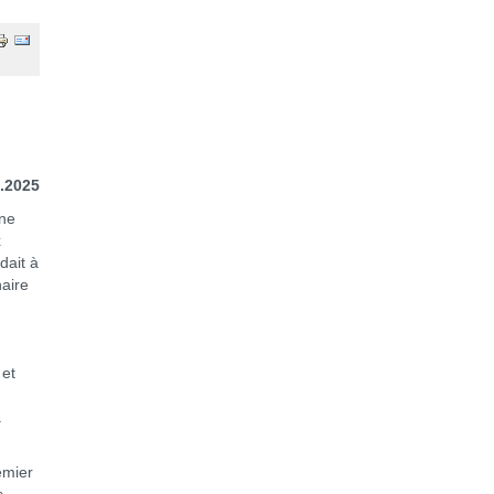
0.2025
 ne
x
dait à
naire
 et
.
emier