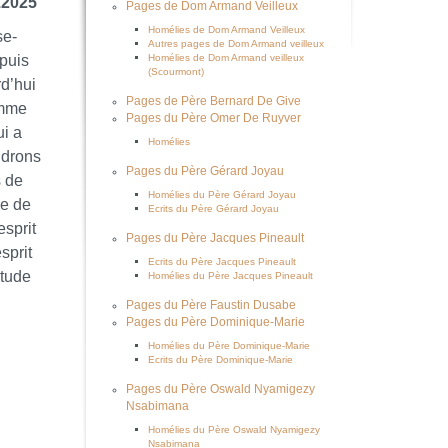
.2025
Pages de Dom Armand Veilleux
Homélies de Dom Armand Veilleux
se-
Autres pages de Dom Armand veilleux
 puis
Homélies de Dom Armand veilleux
(Scourmont)
rd’hui
Pages de Père Bernard De Give
omme
Pages du Père Omer De Ruyver
ui a
Homélies
ndrons
Pages du Père Gérard Joyau
s de
Homélies du Père Gérard Joyau
le de
Ecrits du Père Gérard Joyau
esprit
Pages du Père Jacques Pineault
sprit
Ecrits du Père Jacques Pineault
itude
Homélies du Père Jacques Pineault
Pages du Père Faustin Dusabe
Pages du Père Dominique-Marie
Homélies du Père Dominique-Marie
Ecrits du Père Dominique-Marie
Pages du Père Oswald Nyamigezy
Nsabimana
Homélies du Père Oswald Nyamigezy
Nsabimana