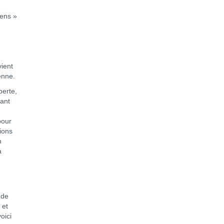
iens »
e
vient
ienne.
perte,
ant
pour
ions
n
a
n
 de
 et
oici