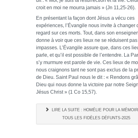
dit : « Moi, je suis la résurrection et la vie. Celu
croit en moi ne mourra jamais » (Jn 11,25-26).
En présentant la façon dont Jésus a vécu ces
expériences, l’Évangile nous invite à changer 
regard sur ces morts. Tout, dans son enseigne
donne à voir que ces lieux ne se réduisent pas
impasses. L’Évangile assure que, dans ces lie
parle, et qu’il est possible de l’entendre. La Pa
s’y murmure est parole de vie. Ces lieux de mo
nous craignons tant ne sont pas exclus de la 
de Dieu. Saint Paul nous le dit : « Rendons gr
Dieu qui nous donne la victoire par notre Seig
Jésus Christ » (1 Co 15,57).
LIRE LA SUITE : HOMÉLIE POUR LA MÉMOI
TOUS LES FIDÈLES DÉFUNTS-2025