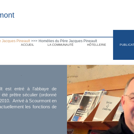
mont
 Jacques Pineault
>>>
Homélies du Père Jacques Pineault
ACCUEIL
LA COMMUNAUTÉ
HÔTELLERIE
PUBLICA
.
t est entré à l’abbaye de
 été prêtre séculier (ordonné
à 2010. Arrivé à Scourmont en
t actuellement les fonctions de