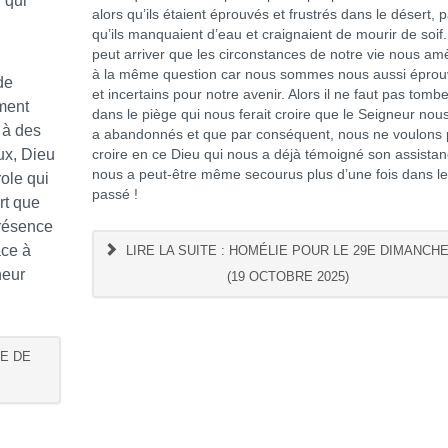
i qui
alors qu’ils étaient éprouvés et frustrés dans le désert, 
qu’ils manquaient d’eau et craignaient de mourir de soif. 
peut arriver que les circonstances de notre vie nous am
à la même question car nous sommes nous aussi épro
de
et incertains pour notre avenir. Alors il ne faut pas tomb
ment
dans le piège qui nous ferait croire que le Seigneur nou
 à des
a abandonnés et que par conséquent, nous ne voulons 
ux, Dieu
croire en ce Dieu qui nous a déjà témoigné son assistanc
nous a peut-être même secourus plus d’une fois dans l
role qui
passé !
rt que
présence
âce à
LIRE LA SUITE : HOMÉLIE POUR LE 29E DIMANCHE
neur
(19 OCTOBRE 2025)
RE DE