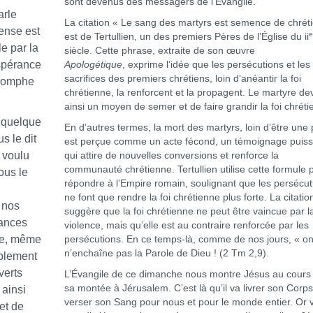
sont devenus des messagers de l’Évangile.
arle
La citation « Le sang des martyrs est semence de chrét
mense est
est de Tertullien, un des premiers Pères de l’Église du ii
le par la
siècle. Cette phrase, extraite de son œuvre
spérance
Apologétique
, exprime l’idée que les persécutions et les
sacrifices des premiers chrétiens, loin d’anéantir la foi
triomphe
chrétienne, la renforcent et la propagent. Le martyre de
ainsi un moyen de semer et de faire grandir la foi chrét
 quelque
En d’autres termes, la mort des martyrs, loin d’être une 
s le dit
est perçue comme un acte fécond, un témoignage puiss
 voulu
qui attire de nouvelles conversions et renforce la
communauté chrétienne. Tertullien utilise cette formule 
ous le
répondre à l’Empire romain, soulignant que les persécut
ne font que rendre la foi chrétienne plus forte. La citatio
 nos
suggère que la foi chrétienne ne peut être vaincue par l
mances
violence, mais qu’elle est au contraire renforcée par les
que, même
persécutions. En ce temps-là, comme de nos jours, « o
n’enchaîne pas la Parole de Dieu ! (2 Tm 2,9).
mplement
verts
L’Évangile de ce dimanche nous montre Jésus au cours
sa montée à Jérusalem. C’est là qu’il va livrer son Corps
 ainsi
verser son Sang pour nous et pour le monde entier. Or v
et de