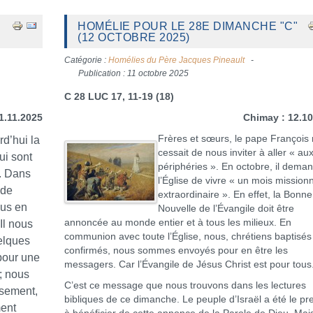
HOMÉLIE POUR LE 28E DIMANCHE "C"
(12 OCTOBRE 2025)
Catégorie :
Homélies du Père Jacques Pineault
Publication : 11 octobre 2025
C 28 LUC 17, 11-19 (18)
1.11.2025
Chimay : 12.1
Frères et sœurs, le pape François
rd’hui la
cessait de nous inviter à aller « au
ui sont
périphéries ». En octobre, il deman
u. Dans
l’Église de vivre « un mois mission
 de
extraordinaire ». En effet, la Bonne
ous en
Nouvelle de l’Évangile doit être
annoncée au monde entier et à tous les milieux. En
Il nous
communion avec toute l’Église, nous, chrétiens baptisés
elques
confirmés, nous sommes envoyés pour en être les
pour une
messagers. Car l’Évangile de Jésus Christ est pour tous
; nous
C’est ce message que nous trouvons dans les lectures
usement,
bibliques de ce dimanche. Le peuple d’Israël a été le pr
ment