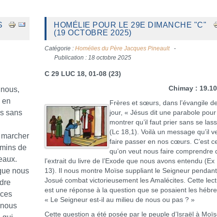
S
HOMÉLIE POUR LE 29E DIMANCHE "C"
(19 OCTOBRE 2025)
Catégorie :
Homélies du Père Jacques Pineault
Publication : 18 octobre 2025
C 29 LUC 18, 01-08 (23)
Chimay : 19.1
 nous,
e en
Frères et sœurs, dans l’évangile d
us sans
jour, « Jésus dit une parabole pour
montrer qu’il faut prier sans se las
(Lc 18,1). Voilà un message qu’il v
à marcher
faire passer en nos cœurs. C’est c
emins de
qu’on veut nous faire comprendre
eaux.
l’extrait du livre de l’Exode que nous avons entendu (Ex
que nous
13). Il nous montre Moïse suppliant le Seigneur pendan
Josué combat victorieusement les Amalécites. Cette lec
ndre
est une réponse à la question que se posaient les hébre
 ces
« Le Seigneur est-il au milieu de nous ou pas ? »
 nous
Cette question a été posée par le peuple d’Israël à Moï