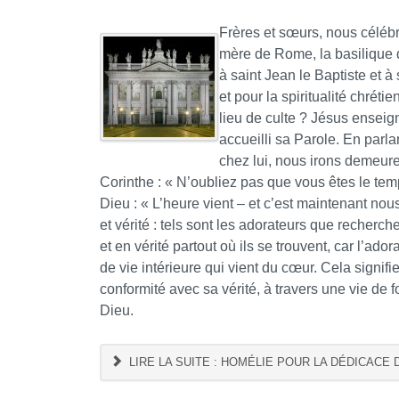
Frères et sœurs, nous célébr
mère de Rome, la basilique d
à saint Jean le Baptiste et à
et pour la spiritualité chré
lieu de culte ? Jésus enseig
accueilli sa Parole. En parla
chez lui, nous irons demeurer
Corinthe : « N’oubliez pas que vous êtes le te
Dieu : « L’heure vient – et c’est maintenant nou
et vérité : tels sont les adorateurs que recherch
et en vérité partout où ils se trouvent, car l’ado
de vie intérieure qui vient du cœur. Cela signif
conformité avec sa vérité, à travers une vie de 
Dieu.
LIRE LA SUITE : HOMÉLIE POUR LA DÉDICACE D