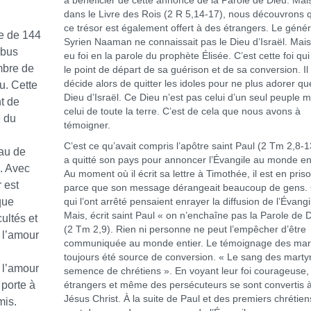
à bénéficier de cette annonce de la Parole de Dieu. Mai
dans le Livre des Rois (2 R 5,14-17), nous découvrons 
ce trésor est également offert à des étrangers. Le génér
le de 144
Syrien Naaman ne connaissait pas le Dieu d’Israël. Mais 
ibus
eu foi en la parole du prophète Élisée. C’est cette foi qui
ombre de
le point de départ de sa guérison et de sa conversion. Il
décide alors de quitter les idoles pour ne plus adorer qu
u. Cette
Dieu d’Israël. Ce Dieu n’est pas celui d’un seul peuple m
t de
celui de toute la terre. C’est de cela que nous avons à
e du
témoigner.
C’est ce qu’avait compris l’apôtre saint Paul (2 Tm 2,8-13)
eau de
a quitté son pays pour annoncer l’Évangile au monde ent
. Avec
Au moment où il écrit sa lettre à Timothée, il est en priso
 est
parce que son message dérangeait beaucoup de gens.
que
qui l’ont arrêté pensaient enrayer la diffusion de l’Évangi
Mais, écrit saint Paul « on n’enchaîne pas la Parole de 
cultés et
(2 Tm 2,9). Rien ni personne ne peut l’empêcher d’être
 l’amour
communiquée au monde entier. Le témoignage des mar
toujours été source de conversion. « Le sang des martyr
 l’amour
semence de chrétiens ». En voyant leur foi courageuse,
 porte à
étrangers et même des persécuteurs se sont convertis 
Jésus Christ. À la suite de Paul et des premiers chrétiens
mis.