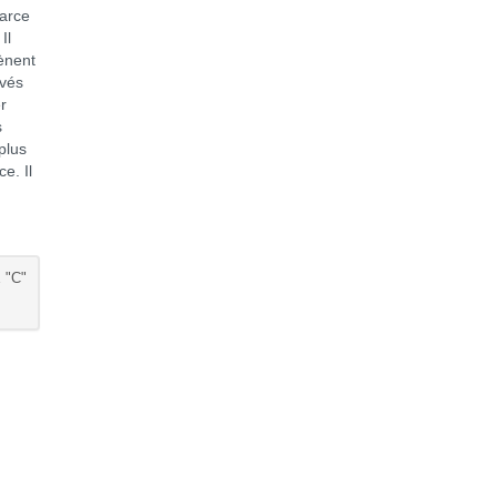
parce
Il
ènent
uvés
er
s
plus
e. Il
e
 "C"