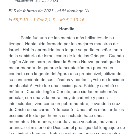
Publication : 4 février 2023
El 5 de febrero de 2023 - el 5º domingo "A
Is 58,7-10 -- 1 Cor 2,1-5 -- Mt 5,1.13-16
Homilía
Pablo fue una de las mentes más brillantes de su
tiempo. Había sido formado por los mejores maestros de
Israel. Había aprendido todo lo que se podía enseñar tanto
de la sabiduría de Israel como de la de los Griegos. Cuando
llegó a Atenas para predicar la Buena Nueva, pensó que la
mejor manera de ganarse la aceptación era ponerse en
contacto con la gente del Ágora a su propio nivel, utilizando
su conocimiento de sus filósofos y poetas. ¡Esto no funcionó
en absoluto! Esto fue una lección para Pablo, y cambió su
método. Cuando llegó a Corinto, una ciudad mucho más
popular, con una vida moral muy decadente y pocos
intelectuales, vino como un pobre hombre, llevando la cruz
de Cristo en su carne. Y funcionó. Unos años más tarde les
escribió el texto que hemos escuchado hace unos
momentos: Hermanos, cuando vine a vosotros, no vine a
anunciar el misterio de Dios con el prestigio del lenguaje o de
la sabiduría humana. Entre vosotros no quise conocer otra