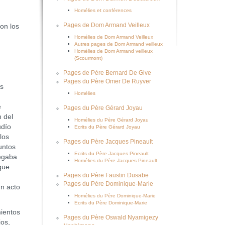
Homélies et conférences
Pages de Dom Armand Veilleux
con los
Homélies de Dom Armand Veilleux
Autres pages de Dom Armand veilleux
Homélies de Dom Armand veilleux
(Scourmont)
Pages de Père Bernard De Give
Pages du Père Omer De Ruyver
os
Homélies
e
Pages du Père Gérard Joyau
 del
Homélies du Père Gérard Joyau
udío
Ecrits du Père Gérard Joyau
los
Pages du Père Jacques Pineault
untos
Ecrits du Père Jacques Pineault
legaba
Homélies du Père Jacques Pineault
que
Pages du Père Faustin Dusabe
Pages du Père Dominique-Marie
un acto
Homélies du Père Dominique-Marie
Ecrits du Père Dominique-Marie
ientos
Pages du Père Oswald Nyamigezy
ios,