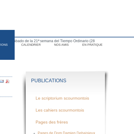
para el sábado de la 21ª semana del Tiempo Ordinario (28
TIONS
CALENDRIER
NOS AMIS
EN PRATIQUE
PUBLICATIONS
Le scriptorium scourmontois
Les cahiers scourmontois
Pages des frères
Pages de Dom Damien Debaisieux