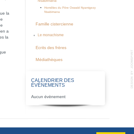
Nsabimana
Homélies du Père Oswald Nyamigezy
Nsabimana
ue la
de
Famille cistercienne
de
ien a
Le monachisme
es la
Ecrits des frères
que
Médiathèques
CALENDRIER DES
ÉVÈNEMENTS
Aucun évènement