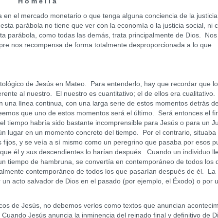
H o m e l i a
el mercado monetario o que tenga alguna conciencia de la justicia
sta parábola no tiene que ver con la economía o la justicia social, ni 
ta parábola, como todas las demás, trata principalmente de Dios. Nos
mpre nos recompensa de forma totalmente desproporcionada a lo que
ógico de Jesús en Mateo. Para entenderlo, hay que recordar que l
ente al nuestro. El nuestro es cuantitativo; el de ellos era cualitativo.
una línea continua, con una larga serie de estos momentos detrás d
reemos que uno de estos momentos será el último. Será entonces el fin
ir el tiempo habría sido bastante incomprensible para Jesús o para un J
ún lugar en un momento concreto del tiempo. Por el contrario, situaba 
s fijos, y se veía a sí mismo como un peregrino que pasaba por esos p
 que él y sus descendientes lo harían después. Cuando un individuo l
, o un tiempo de hambruna, se convertía en contemporáneo de todos los 
gualmente contemporáneo de todos los que pasarían después de él. La
 un acto salvador de Dios en el pasado (por ejemplo, el Éxodo) o por 
 de Jesús, no debemos verlos como textos que anuncian acontecim
 Cuando Jesús anuncia la inminencia del reinado final y definitivo de D