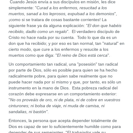
Cuando Jesús envía a sus discípulos en misión, les dice
simplemente: "
Curad a los enfermos, resucitad a los
muertos, sanad a los leprosos, expulsad a los demonios
",
¡como si se tratara de cosas bastante corrientes! La
siguiente frase ya da alguna explicación: "
El don que habéis
recibido, dadlo como un regalo
". El verdadero discípulo de
Cristo no hace nada por su cuenta. Todo lo que da es un
don que ha recibido; y por eso es tan normal, tan "natural" en
cierto modo, que cure a los enfermos y resucite a los
muertos como que diga: "
El reino de Dios está cerca
".
Un comportamiento tan radical, una "posesión" tan radical
por parte de Dios, sólo es posible para quien se ha hecho
radicalmente pobre, para quien sabe realmente que no
puede hacer nada por sí mismo y que, por tanto, es sólo un
instrumento en la mano de Dios. Esta pobreza radical del
corazón debe expresarse en un comportamiento exterior:
"
No os proveáis de oro, ni de plata, ni de cobre en vuestros
cinturones; ni bolsa de viaje, ni muda de camisa, ni
sandalias, ni bastón"
.
Entonces, la persona que acepta depender totalmente de
Dios es capaz de ser lo suficientemente humilde como para
depender de sus semejantes. "
El trabajador vale su