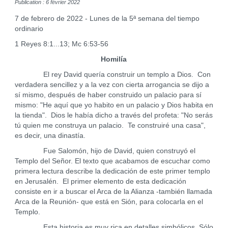
Publication : 6 février 2022
7 de febrero de 2022 - Lunes de la 5ª semana del tiempo
ordinario
1 Reyes 8:1...13; Mc 6:53-56
Homilía
El rey David quería construir un templo a Dios. Con
verdadera sencillez y a la vez con cierta arrogancia se dijo a
sí mismo, después de haber construido un palacio para sí
mismo: "He aquí que yo habito en un palacio y Dios habita en
la tienda". Dios le había dicho a través del profeta: "No serás
tú quien me construya un palacio. Te construiré una casa",
es decir, una dinastía.
Fue Salomón, hijo de David, quien construyó el
Templo del Señor. El texto que acabamos de escuchar como
primera lectura describe la dedicación de este primer templo
en Jerusalén. El primer elemento de esta dedicación
consiste en ir a buscar el Arca de la Alianza -también llamada
Arca de la Reunión- que está en Sión, para colocarla en el
Templo.
Esta historia es muy rica en detalles simbólicos. Sólo