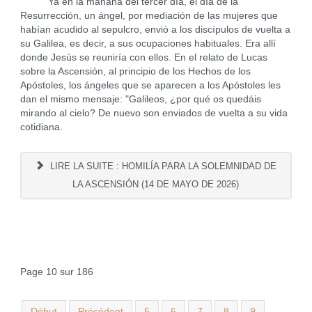
Ya en la mañana del tercer día, el día de la
Resurrección, un ángel, por mediación de las mujeres que
habían acudido al sepulcro, envió a los discípulos de vuelta a
su Galilea, es decir, a sus ocupaciones habituales. Era allí
donde Jesús se reuniría con ellos. En el relato de Lucas
sobre la Ascensión, al principio de los Hechos de los
Apóstoles, los ángeles que se aparecen a los Apóstoles les
dan el mismo mensaje: "Galileos, ¿por qué os quedáis
mirando al cielo? De nuevo son enviados de vuelta a su vida
cotidiana.
LIRE LA SUITE : HOMILÍA PARA LA SOLEMNIDAD DE
LA ASCENSIÓN (14 DE MAYO DE 2026)
Page 10 sur 186
Début
Précédent
5
6
7
8
9