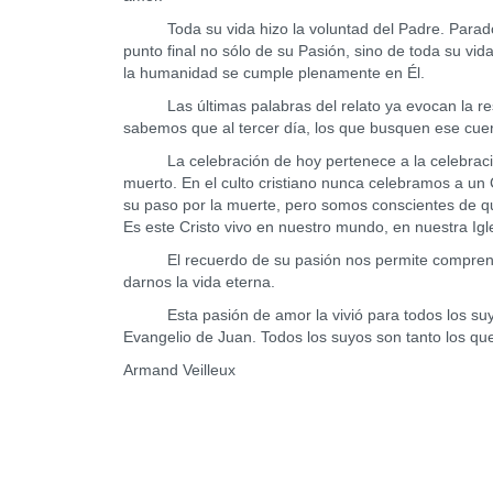
Toda su vida hizo la voluntad del Padre. Paradójic
punto final no sólo de su Pasión, sino de toda su vida
la humanidad se cumple plenamente en Él.
Las últimas palabras del relato ya evocan la res
sabemos que al tercer día, los que busquen ese cue
La celebración de hoy pertenece a la celebración d
muerto. En el culto cristiano nunca celebramos a un
su paso por la muerte, pero somos conscientes de que
Es este Cristo vivo en nuestro mundo, en nuestra Ig
El recuerdo de su pasión nos permite comprender 
darnos la vida eterna.
Esta pasión de amor la vivió para todos los suyos
Evangelio de Juan. Todos los suyos son tanto los qu
Armand Veilleux