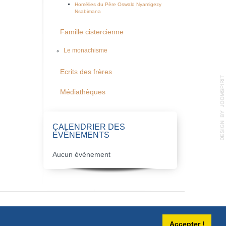
Homélies du Père Oswald Nyamigezy
Nsabimana
Famille cistercienne
Le monachisme
Ecrits des frères
Médiathèques
CALENDRIER DES
ÉVÈNEMENTS
Aucun évènement
Accepter !