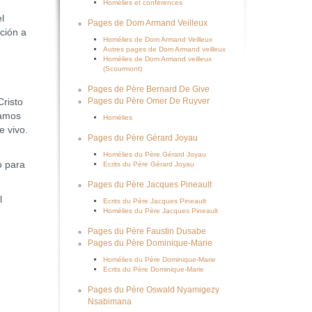
Homélies et conférences
l
Pages de Dom Armand Veilleux
ación a
Homélies de Dom Armand Veilleux
Autres pages de Dom Armand veilleux
Homélies de Dom Armand veilleux
(Scourmont)
Pages de Père Bernard De Give
risto
Pages du Père Omer De Ruyver
damos
Homélies
e vivo.
Pages du Père Gérard Joyau
Homélies du Père Gérard Joyau
o para
Ecrits du Père Gérard Joyau
Pages du Père Jacques Pineault
l
Ecrits du Père Jacques Pineault
Homélies du Père Jacques Pineault
Pages du Père Faustin Dusabe
Pages du Père Dominique-Marie
Homélies du Père Dominique-Marie
Ecrits du Père Dominique-Marie
Pages du Père Oswald Nyamigezy
Nsabimana