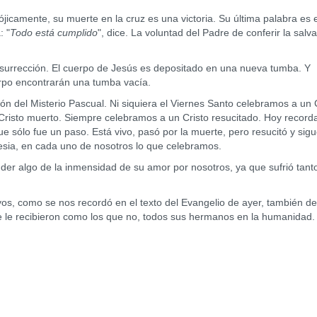
amente, su muerte en la cruz es una victoria. Su última palabra es e
: "
Todo está cumplido
", dice. La voluntad del Padre de conferir la salv
urrección. El cuerpo de Jesús es depositado en una nueva tumba. Y
rpo encontrarán una tumba vacía.
el Misterio Pascual. Ni siquiera el Viernes Santo celebramos a un C
 Cristo muerto. Siempre celebramos a un Cristo resucitado. Hoy recor
 sólo fue un paso. Está vivo, pasó por la muerte, pero resucitó y sigu
lesia, en cada uno de nosotros lo que celebramos.
algo de la inmensidad de su amor por nosotros, ya que sufrió tant
, como se nos recordó en el texto del Evangelio de ayer, también de
e le recibieron como los que no, todos sus hermanos en la humanidad.