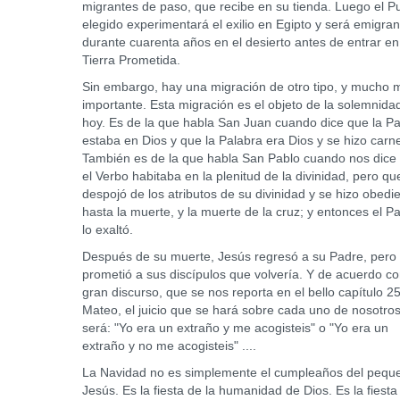
migrantes de paso, que recibe en su tienda. Luego el P
elegido experimentará el exilio en Egipto y será emigran
durante cuarenta años en el desierto antes de entrar en
Tierra Prometida.
Sin embargo, hay una migración de otro tipo, y mucho 
importante. Esta migración es el objeto de la solemnida
hoy. Es de la que habla San Juan cuando dice que la P
estaba en Dios y que la Palabra era Dios y se hizo carn
También es de la que habla San Pablo cuando nos dice
el Verbo habitaba en la plenitud de la divinidad, pero qu
despojó de los atributos de su divinidad y se hizo obedi
hasta la muerte, y la muerte de la cruz; y entonces el P
lo exaltó.
Después de su muerte, Jesús regresó a su Padre, pero
prometió a sus discípulos que volvería. Y de acuerdo c
gran discurso, que se nos reporta en el bello capítulo 2
Mateo, el juicio que se hará sobre cada uno de nosotro
será: "Yo era un extraño y me acogisteis" o "Yo era un
extraño y no me acogisteis" ....
La Navidad no es simplemente el cumpleaños del pequ
Jesús. Es la fiesta de la humanidad de Dios. Es la fiesta