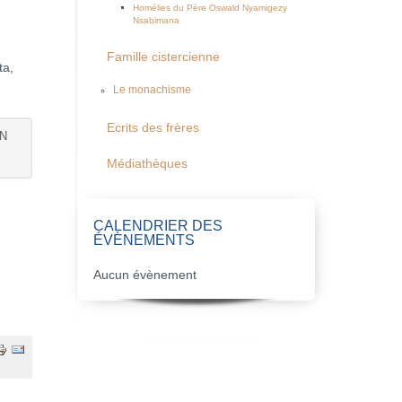
Homélies du Père Oswald Nyamigezy
Nsabimana
Famille cistercienne
ta,
Le monachisme
Ecrits des frères
AN
Médiathèques
CALENDRIER DES
ÉVÈNEMENTS
Aucun évènement