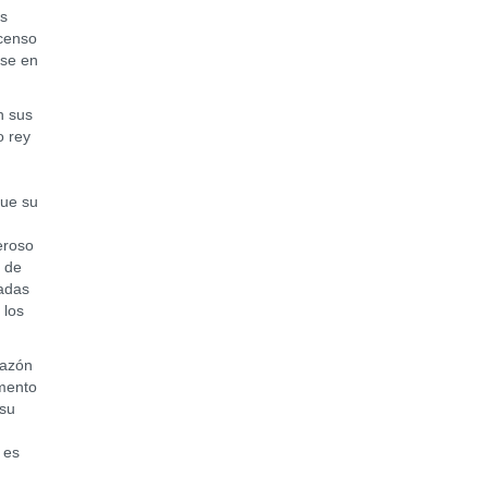
os
censo
rse en
n sus
o rey
que su
eroso
s de
sadas
 los
razón
omento
 su
 es