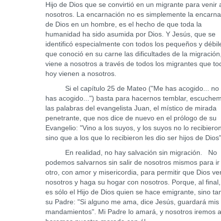
Hijo de Dios que se convirtió en un migrante para venir 
nosotros. La encarnación no es simplemente la encarna
de Dios en un hombre, es el hecho de que toda la
humanidad ha sido asumida por Dios. Y Jesús, que se
identificó especialmente con todos los pequeños y débil
que conoció en su carne las dificultades de la migración
viene a nosotros a través de todos los migrantes que to
hoy vienen a nosotros.
Si el capítulo 25 de Mateo ("Me has acogido... no
has acogido...") basta para hacernos temblar, escuche
las palabras del evangelista Juan, el místico de mirada
penetrante, que nos dice de nuevo en el prólogo de su
Evangelio: "Vino a los suyos, y los suyos no lo recibieron
sino que a los que lo recibieron les dio ser hijos de Dios"
En realidad, no hay salvación sin migración. No
podemos salvarnos sin salir de nosotros mismos para ir 
otro, con amor y misericordia, para permitir que Dios v
nosotros y haga su hogar con nosotros. Porque, al final,
es sólo el Hijo de Dios quien se hace emigrante, sino t
su Padre: "Si alguno me ama, dice Jesús, guardará mis
mandamientos". Mi Padre lo amará, y nosotros iremos a