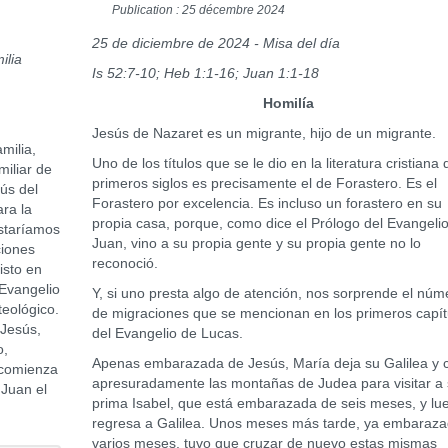
Publication : 25 décembre 2024
25 de diciembre de 2024 - Misa del día
ilia
Is 52:7-10; Heb 1:1-16; Juan 1:1-18
Homilía
Jesús de Nazaret es un migrante, hijo de un migrante.
milia,
Uno de los títulos que se le dio en la literatura cristiana 
miliar de
primeros siglos es precisamente el de Forastero. Es el
ús del
Forastero por excelencia. Es incluso un forastero en su
ra la
propia casa, porque, como dice el Prólogo del Evangeli
estaríamos
Juan, vino a su propia gente y su propia gente no lo
ciones
reconoció.
isto en
 Evangelio
Y, si uno presta algo de atención, nos sorprende el núm
teológico.
de migraciones que se mencionan en los primeros capít
 Jesús,
del Evangelio de Lucas.
o,
Apenas embarazada de Jesús, María deja su Galilea y 
 comienza
apresuradamente las montañas de Judea para visitar a
 Juan el
prima Isabel, que está embarazada de seis meses, y lu
regresa a Galilea. Unos meses más tarde, ya embaraz
varios meses, tuvo que cruzar de nuevo estas mismas