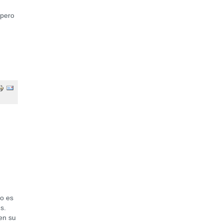
 pero
o es
s.
en su