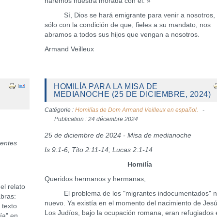
haremos nuestra morada con él. »
Sí, Dios se hará emigrante para venir a nosotros,
sólo con la condición de que, fieles a su mandato, nos
abramos a todos sus hijos que vengan a nosotros.
Armand Veilleux
HOMILÍA PARA LA MISA DE
MEDIANOCHE (25 DE DICIEMBRE, 2024)
Catégorie :
Homilías de Dom Armand Veilleux en español.
Publication : 24 décembre 2024
25 de diciembre de 2024 - Misa de medianoche
centes
Is 9:1-6; Tito 2:11-14; Lucas 2:1-14
Homilía
Queridos hermanos y hermanas,
l relato
El problema de los "migrantes indocumentados" n
abras:
nuevo. Ya existía en el momento del nacimiento de Jesú
l texto
Los Judíos, bajo la ocupación romana, eran refugiados 
ía" en