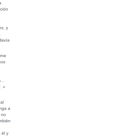
a
ción
es, y
,
davía
 me
mos
...
. »
al
enga a
 no
ambién
 él y