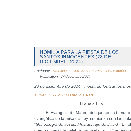
HOMILÍA PARA LA FIESTA DE LOS
SANTOS INNOCENTES (28 DE
DICIEMBRE, 2024)
Catégorie :
Homilías de Dom Armand Veilleux en español.
Publication : 27 décembre 2024
28 de diciembre de 2024 - Fiesta de los Santos Ino
1 Juan 1:5 - 2:2; Mateo 2:13-18
H o m e l i a
El Evangelio de Mateo, del que se ha tomado e
evangélico de la misa de hoy, comienza con las pal
"
Genealogía de Jesus, Mesías, Hijo de David
". En e
griego original, la palabra traducida como "genealog