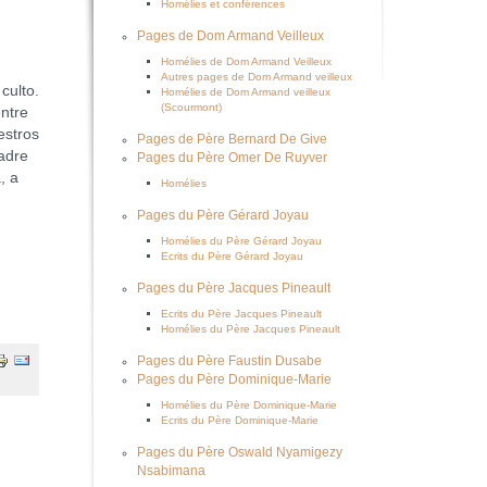
Homélies et conférences
Pages de Dom Armand Veilleux
Homélies de Dom Armand Veilleux
Autres pages de Dom Armand veilleux
culto.
Homélies de Dom Armand veilleux
(Scourmont)
entre
estros
Pages de Père Bernard De Give
Padre
Pages du Père Omer De Ruyver
, a
Homélies
Pages du Père Gérard Joyau
Homélies du Père Gérard Joyau
Ecrits du Père Gérard Joyau
Pages du Père Jacques Pineault
Ecrits du Père Jacques Pineault
Homélies du Père Jacques Pineault
Pages du Père Faustin Dusabe
Pages du Père Dominique-Marie
Homélies du Père Dominique-Marie
Ecrits du Père Dominique-Marie
Pages du Père Oswald Nyamigezy
Nsabimana