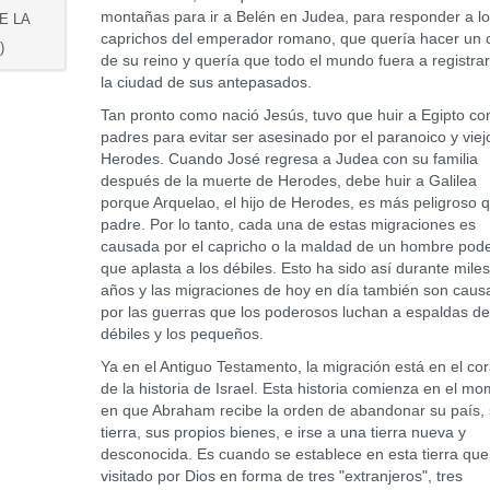
montañas para ir a Belén en Judea, para responder a l
E LA
caprichos del emperador romano, que quería hacer un 
)
de su reino y quería que todo el mundo fuera a registra
la ciudad de sus antepasados.
Tan pronto como nació Jesús, tuvo que huir a Egipto co
padres para evitar ser asesinado por el paranoico y viej
Herodes. Cuando José regresa a Judea con su familia
después de la muerte de Herodes, debe huir a Galilea
porque Arquelao, el hijo de Herodes, es más peligroso 
padre. Por lo tanto, cada una de estas migraciones es
causada por el capricho o la maldad de un hombre pod
que aplasta a los débiles. Esto ha sido así durante mile
años y las migraciones de hoy en día también son cau
por las guerras que los poderosos luchan a espaldas de
débiles y los pequeños.
Ya en el Antiguo Testamento, la migración está en el co
de la historia de Israel. Esta historia comienza en el m
en que Abraham recibe la orden de abandonar su país,
tierra, sus propios bienes, e irse a una tierra nueva y
desconocida. Es cuando se establece en esta tierra que
visitado por Dios en forma de tres "extranjeros", tres