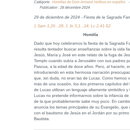
Catégorie :
Homilías de Dom Armand Veilleux en español.
Publication : 28 décembre 2024
29 de diciembre de 2024 - Fiesta de la Sagrada Fam
1 Sam 1,20...28; 1 Jn 3,1...24; Lc 2,41-52
Homilía
Dado que hoy celebramos la fiesta de la Sagrada Fa
resulta tentador buscar enseñanzas sobre la vida fa
Jesús, María y José en este relato de la fuga de Jes
Templo cuando subía a Jerusalén con sus padres pa
Pascua, a la edad de doce años. Pero, al hacerlo, 
introduciendo en esta hermosa narración preocupa
que, sin duda, no eran las de Lucas. Como hemos v
más de una ocasión, los dos primeros capítulos del
de Lucas utilizan un lenguaje altamente simbólico y 
Lucas no pretende informarnos sobre la infancia de
de la que probablemente sabe muy poco. En cambi
anuncia los temas principales de su Evangelio, que
con el bautismo de Jesús en el Jordán por su primo
Bautista.