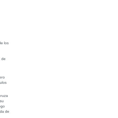
de los
o de
ero
ulos
cruza
 su
ego
ada de