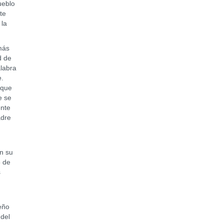
ueblo
te
 la
más
d de
alabra
e.
 que
e se
ente
adre
on su
5 de
s
eño
 del