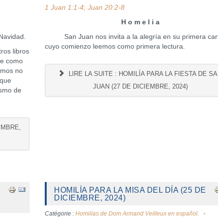
1 Juan 1:1-4; Juan 20:2-8
H o m e l i a
Navidad.
San Juan nos invita a la alegría en su primera car
cuyo comienzo leemos como primera lectura.
os libros
uce como
ramos no
LIRE LA SUITE : HOMILÍA PARA LA FIESTA DE S
 que
JUAN (27 DE DICIEMBRE, 2024)
ismo de
IEMBRE,
HOMILÍA PARA LA MISA DEL DÍA (25 DE
DICIEMBRE, 2024)
Catégorie :
Homilías de Dom Armand Veilleux en español.