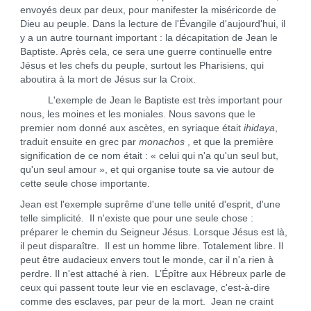
envoyés deux par deux, pour manifester la miséricorde de
Dieu au peuple. Dans la lecture de l'Évangile d'aujourd'hui, il
y a un autre tournant important : la décapitation de Jean le
Baptiste. Après cela, ce sera une guerre continuelle entre
Jésus et les chefs du peuple, surtout les Pharisiens, qui
aboutira à la mort de Jésus sur la Croix.
L'exemple de Jean le Baptiste est très important pour
nous, les moines et les moniales. Nous savons que le
premier nom donné aux ascètes, en syriaque était
ihidaya
,
traduit ensuite en grec par
monachos
, et que la première
signification de ce nom était : « celui qui n'a qu'un seul but,
qu'un seul amour », et qui organise toute sa vie autour de
cette seule chose importante.
Jean est l'exemple suprême d'une telle unité d'esprit, d'une
telle simplicité. Il n'existe que pour une seule chose :
préparer le chemin du Seigneur Jésus. Lorsque Jésus est là,
il peut disparaître. Il est un homme libre. Totalement libre. Il
peut être audacieux envers tout le monde, car il n'a rien à
perdre. Il n'est attaché à rien. L’Épître aux Hébreux parle de
ceux qui passent toute leur vie en esclavage, c'est-à-dire
comme des esclaves, par peur de la mort. Jean ne craint