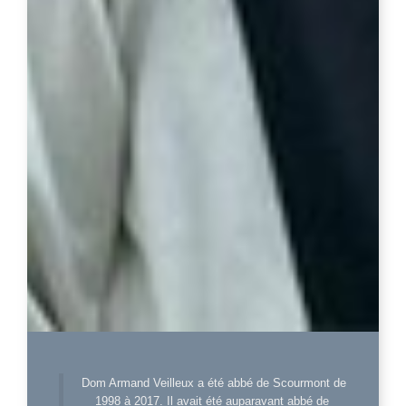
Dom Armand Veilleux a été abbé de Scourmont de
1998 à 2017. Il avait été auparavant abbé de