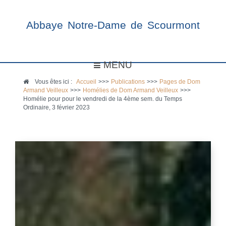
Abbaye Notre-Dame de Scourmont
MENU
Vous êtes ici :
Accueil
>>>
Publications
>>>
Pages de Dom
Armand Veilleux
>>>
Homélies de Dom Armand Veilleux
>>>
Homélie pour pour le vendredi de la 4ème sem. du Temps
Ordinaire, 3 février 2023