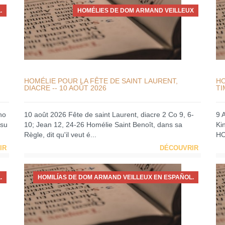
.
HOMÉLIES DE DOM ARMAND VEILLEUX
HOMÉLIE POUR LA FÊTE DE SAINT LAURENT,
HO
DIACRE -- 10 AOÛT 2026
TI
no
10 août 2026 Fête de saint Laurent, diacre 2 Co 9, 6-
9 
 su
10; Jean 12, 24-26 Homélie Saint Benoît, dans sa
Ki
Règle, dit qu'il veut é...
HO
IR
DÉCOUVRIR
.
HOMILÍAS DE DOM ARMAND VEILLEUX EN ESPAÑOL.