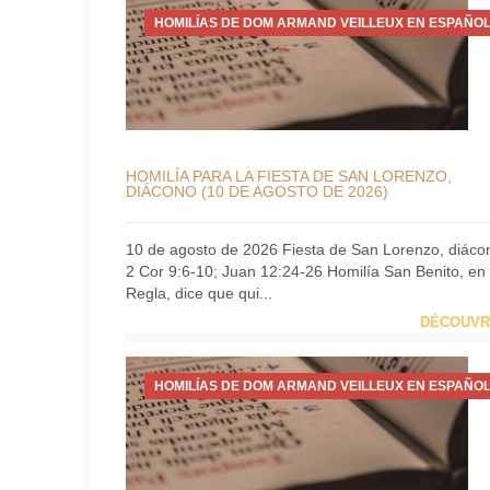
HOMILÍAS DE DOM ARMAND VEILLEUX EN ESPAÑOL
HOMILÍA PARA LA FIESTA DE SAN LORENZO,
DIÁCONO (10 DE AGOSTO DE 2026)
10 de agosto de 2026 Fiesta de San Lorenzo, diáco
2 Cor 9:6-10; Juan 12:24-26 Homilía San Benito, en
Regla, dice que qui...
DÉCOUVR
HOMILÍAS DE DOM ARMAND VEILLEUX EN ESPAÑOL