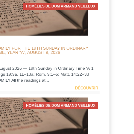
HOMÉLIES DE DOM ARMAND VEILLEUX
MILY FOR THE 19TH SUNDAY IN ORDINARY
ME, YEAR "A", AUGUST 9, 2026
August 2026 — 19th Sunday in Ordinary Time ‘A’ 1
ngs 19:9a, 11–13a; Rom. 9:1–5; Matt. 14:22–33
MILY All the readings at...
DÉCOUVRIR
HOMÉLIES DE DOM ARMAND VEILLEUX