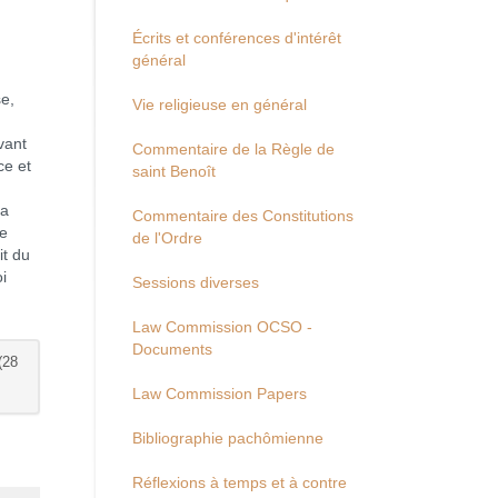
Écrits et conférences d'intérêt
général
se,
Vie religieuse en général
vant
Commentaire de la Règle de
ce et
saint Benoît
ra
Commentaire des Constitutions
le
de l'Ordre
it du
i
Sessions diverses
Law Commission OCSO -
Documents
(28
Law Commission Papers
Bibliographie pachômienne
Réflexions à temps et à contre