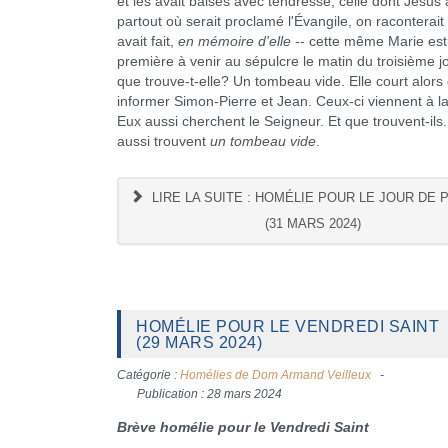
et les avait baisés avec tendresse, celle dont Jésus 
partout où serait proclamé l'Évangile, on raconterait 
avait fait,
en mémoire d'elle
-- cette même Marie est
première à venir au sépulcre le matin du troisième jo
que trouve-t-elle? Un tombeau vide. Elle court alors
informer Simon-Pierre et Jean. Ceux-ci viennent à l
Eux aussi cherchent le Seigneur. Et que trouvent-ils
aussi trouvent
un tombeau vide
.
LIRE LA SUITE : HOMÉLIE POUR LE JOUR DE
(31 MARS 2024)
HOMÉLIE POUR LE VENDREDI SAINT
(29 MARS 2024)
Catégorie :
Homélies de Dom Armand Veilleux
Publication : 28 mars 2024
Brève homélie pour le Vendredi Saint