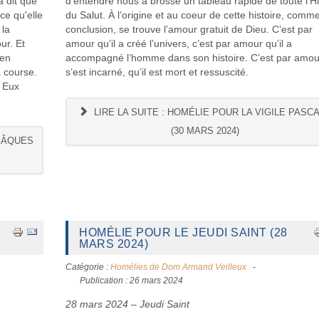
a dit que
d’entendre nous a brossé un tableau rapide de toute l’Hi
ce qu'elle
du Salut. À l’origine et au coeur de cette histoire, comm
 la
conclusion, se trouve l’amour gratuit de Dieu. C’est par
ur. Et
amour qu’il a créé l’univers, c’est par amour qu’il a
 en
accompagné l’homme dans son histoire. C’est par amour
a course.
s’est incarné, qu’il est mort et ressuscité.
. Eux
LIRE LA SUITE : HOMÉLIE POUR LA VIGILE PASC
(30 MARS 2024)
 PÂQUES
HOMÉLIE POUR LE JEUDI SAINT (28
MARS 2024)
Catégorie :
Homélies de Dom Armand Veilleux
Publication : 26 mars 2024
28 mars 2024 – Jeudi Saint