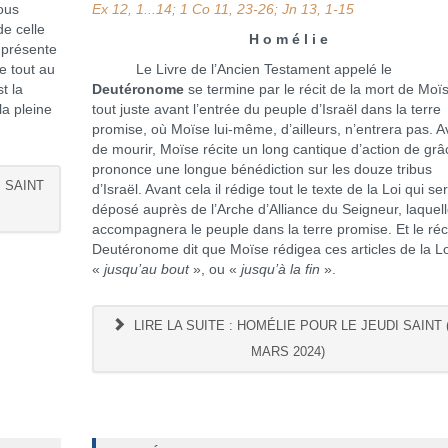
ous
Ex 12, 1...14; 1 Co 11, 23-26; Jn 13, 1-15
de celle
H o m é l i e
 présente
e tout au
Le Livre de l’Ancien Testament appelé le
t la
Deutéronome
se termine par le récit de la mort de Moï
la pleine
tout juste avant l’entrée du peuple d’Israël dans la terre
promise, où Moïse lui-même, d’ailleurs, n’entrera pas. A
de mourir, Moïse récite un long cantique d’action de grâ
prononce une longue bénédiction sur les douze tribus
 SAINT
d’Israël. Avant cela il rédige tout le texte de la Loi qui se
déposé auprès de l’Arche d’Alliance du Seigneur, laquel
accompagnera le peuple dans la terre promise. Et le réc
Deutéronome dit que Moïse rédigea ces articles de la Lo
«
jusqu’au bout
», ou «
jusqu’à la fin
».
LIRE LA SUITE : HOMÉLIE POUR LE JEUDI SAINT 
MARS 2024)