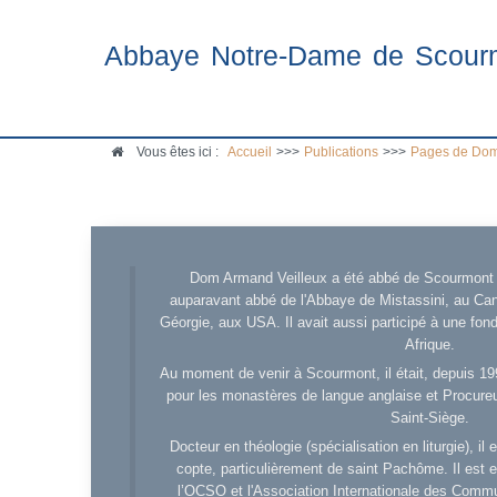
Abbaye Notre-Dame de Scour
Vous êtes ici :
Accueil
>>>
Publications
>>>
Pages de Dom
Dom Armand Veilleux a été abbé de Scourmont d
auparavant abbé de l'Abbaye de Mistassini, au Cana
Géorgie, aux USA. Il avait aussi participé à une fo
Afrique.
Au moment de venir à Scourmont, il était, depuis 19
pour les monastères de langue anglaise et Procureu
Saint-Siège.
Docteur en théologie (spécialisation en liturgie), i
copte, particulièrement de saint Pachôme. Il est en
l’OCSO et l'Association Internationale des Comm