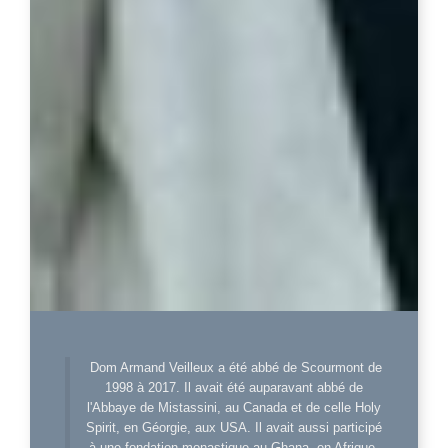
Dom Armand Veilleux a été abbé de Scourmont de
1998 à 2017. Il avait été auparavant abbé de
l'Abbaye de Mistassini, au Canada et de celle Holy
Spirit, en Géorgie, aux USA. Il avait aussi participé
à une fondation monastique au Ghana, en Afrique.