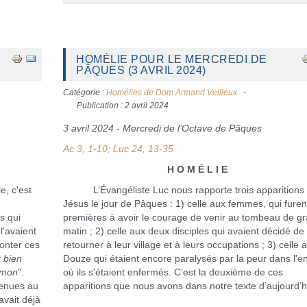
S
HOMÉLIE POUR LE MERCREDI DE
PÂQUES (3 AVRIL 2024)
Catégorie :
Homélies de Dom Armand Veilleux
Publication : 2 avril 2024
3 avril 2024 - Mercredi de l’Octave de Pâques
Ac 3, 1-10; Luc 24, 13-35
H O M É L I E
, c'est
L’Évangéliste Luc nous rapporte trois apparitions
Jésus le jour de Pâques : 1) celle aux femmes, qui furen
s qui
premières à avoir le courage de venir au tombeau de g
l'avaient
matin ; 2) celle aux deux disciples qui avaient décidé de
conter ces
retourner à leur village et à leurs occupations ; 3) celle 
t bien
Douze qui étaient encore paralysés par la peur dans l'en
Simon
".
où ils s'étaient enfermés. C’est la deuxième de ces
venues au
apparitions que nous avons dans notre texte d’aujourd’h
vait déjà