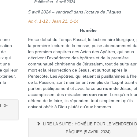
Publication : 4 avril 2024
5 avril 2024 – vendredi dans l’octave de Pâques
Ac 4, 1-12 ; Jean 21, 1-14
Homélie
e une
En ce début du Temps Pascal, le lectionnaire liturgique,
isation
la première lecture de la messe, puise abondamment d
n de
les premiers chapitres des Actes des Apôtres, qui nous
ux qui
décrivent l’expérience des Apôtres et de la première
nt une
communauté chrétienne de Jérusalem, tout de suite apr
e qui leur
mort et la résurrection de Jésus, et surtout après la
xtérieur.
Pentecôte. Les Apôtres, qui étaient si pusillanimes à l’h
r la
de la Passion, sont maintenant remplis de l’Esprit Saint et
parlent publiquement et avec force
au nom
de
Jésus, e
accomplissent des miracles
en son nom
. Lorsqu’on leu
défend de le faire, ils répondent tout simplement qu’ils
I DE
doivent obéir à Dieu plutôt qu’aux hommes.
LIRE LA SUITE : HOMÉLIE POUR LE VENDREDI 
PÂQUES (5 AVRIL 2024)