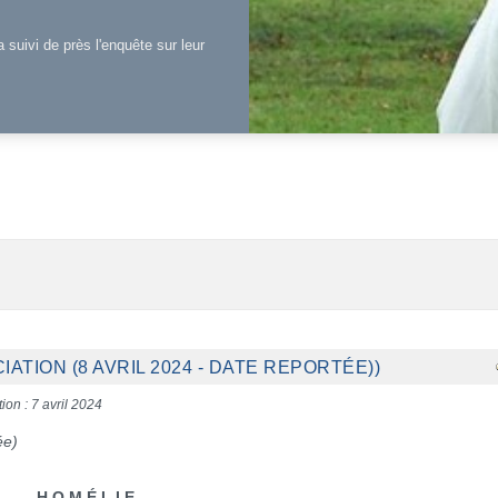
a suivi de près l'enquête sur leur
ATION (8 AVRIL 2024 - DATE REPORTÉE))
ion : 7 avril 2024
ée)
H O M É L I E