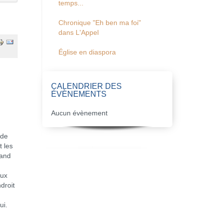
temps...
Chronique "Eh ben ma foi"
dans L'Appel
Église en diaspora
CALENDRIER DES
ÉVÈNEMENTS
Aucun évènement
 de
t les
rand
aux
droit
ui.