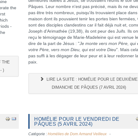
demeurés fidèles à Jésus, se trouvaient réunis le soir d
nine
Pâques. Leur nombre n'est pas précisé, mais ils ne dev
brate the
pas être très nombreux, puisqu'ils trouvaient place dan
rst
maison dont ils pouvaient tenir les portes bien fermées,
hich
sont des disciples clandestins car il fait déjà nuit et, co
riods -
Joseph d'Arimathée (19,38), ils ont peur des Juifs. Ils on
the
reçu le témoignage de Marie-Madeleine qui est venue l
dire de la part de Jésus : "
Je monte vers mon Père, qui 
votre Père, vers mon Dieu, qui est votre Dieu
". Mais cel
pas suffi à les dégager de leur peur et à leur redonner l
F THE
paix.
 )
LIRE LA SUITE : HOMÉLIE POUR LE DEUXIÈME
DIMANCHE DE PÂQUES (7 AVRIL 2024)
HOMÉLIE POUR LE VENDREDI DE
PÂQUES (5 AVRIL 2024)
Catégorie :
Homélies de Dom Armand Veilleux