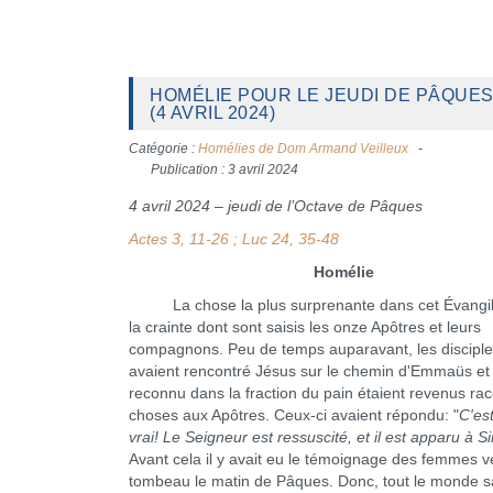
HOMÉLIE POUR LE JEUDI DE PÂQUE
(4 AVRIL 2024)
Catégorie :
Homélies de Dom Armand Veilleux
Publication : 3 avril 2024
4 avril 2024 – jeudi de l’Octave de Pâques
Actes 3, 11-26 ; Luc 24, 35-48
Homélie
La chose la plus surprenante dans cet Évangile
la crainte dont sont saisis les onze Apôtres et leurs
compagnons. Peu de temps auparavant, les disciple
avaient rencontré Jésus sur le chemin d'Emmaüs et 
reconnu dans la fraction du pain étaient revenus ra
choses aux Apôtres. Ceux-ci avaient répondu: "
C'es
vrai! Le Seigneur est ressuscité, et il est apparu à 
Avant cela il y avait eu le témoignage des femmes 
tombeau le matin de Pâques. Donc, tout le monde sa