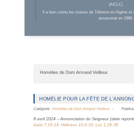
(AICLC)
Il a bien connu les moines de Tibhirine en Algérie et 
assassinat en 1996.
Homélies de Dom Armand Veilleux
HOMÉLIE POUR LA FÊTE DE L'ANNONCI
Catégorie :
Homélies de Dom Armand Veilleux
Publicat
8 avril 2024 – Annonciation du Seigneur (date report
Isaïe 7,10-14; Hébreux 10,4-10; Luc 1,26-38