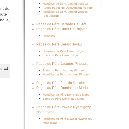
Homélies de Dom Armand Veilleux
Autres pages de Dom Armand veilleux
nt de
Homélies de Dom Armand veilleux
oute
(Scourmont)
ngile,
Pages de Père Bernard De Give
Pages du Père Omer De Ruyver
Homélies
Pages du Père Gérard Joyau
Homélies du Père Gérard Joyau
Ecrits du Père Gérard Joyau
Pages du Père Jacques Pineault
Ecrits du Père Jacques Pineault
Homélies du Père Jacques Pineault
Pages du Père Faustin Dusabe
Pages du Père Dominique-Marie
Homélies du Père Dominique-Marie
Ecrits du Père Dominique-Marie
Pages du Père Oswald Nyamigezy
Nsabimana
Homélies du Père Oswald Nyamigezy
Nsabimana
t