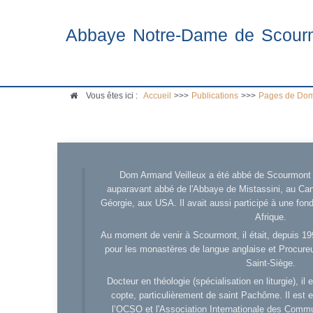
Abbaye Notre-Dame de Scour
Vous êtes ici :
Accueil
>>>
Publications
>>>
Pages de Dom
Dom Armand Veilleux a été abbé de Scourmont d
auparavant abbé de l'Abbaye de Mistassini, au Cana
Géorgie, aux USA. Il avait aussi participé à une fo
Afrique.
Au moment de venir à Scourmont, il était, depuis 19
pour les monastères de langue anglaise et Procureu
Saint-Siège.
Docteur en théologie (spécialisation en liturgie), i
copte, particulièrement de saint Pachôme. Il est en
l’OCSO et l'Association Internationale des Comm