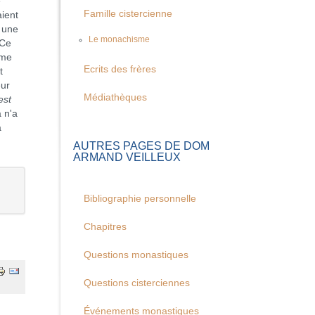
e
Famille cistercienne
aient
s une
Le monachisme
 Ce
mme
Ecrits des frères
t
eur
Médiathèques
est
a n'a
a
AUTRES PAGES DE DOM
ARMAND VEILLEUX
Bibliographie personnelle
Chapitres
Questions monastiques
Questions cisterciennes
Événements monastiques