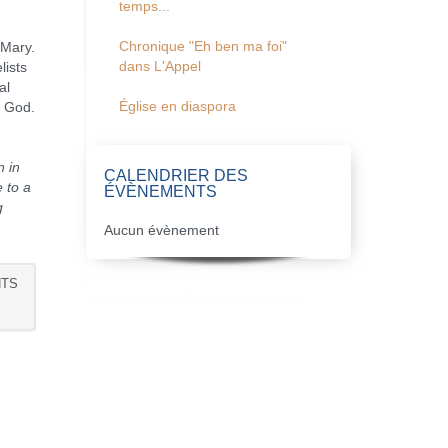
temps...
Chronique "Eh ben ma foi"
Mary.
dans L'Appel
lists
al
Église en diaspora
f God.
n in
CALENDRIER DES
e to a
ÉVÈNEMENTS
g
Aucun évènement
NTS