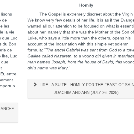
Homily
lisons
The Gospel is extremely discreet about the Virgin 
e de
We know very few details of her life. It is as if the Evange
e les
wanted all our attention to be focused on what is essenti
e la vie
about her, namely that she was the Mother of the Son o
ts que Luc
Luke, who says a little more than the others, opens his
le du Bon
account of the Incarnation with this simple yet solemn
arie de
formula: "
The angel Gabriel was sent from God to a tow
lire, Luc
Galilee called Nazareth, to a young girl given in marriag
e que
man named Joseph, from the house of David; this youn
t
girl's name was Mary
."
 Et, entre
gnement
LIRE LA SUITE : HOMILY FOR THE FEAST OF SAI
 importun.
JOACHIM AND ANN (JULY 26, 2025)
IMANCHE