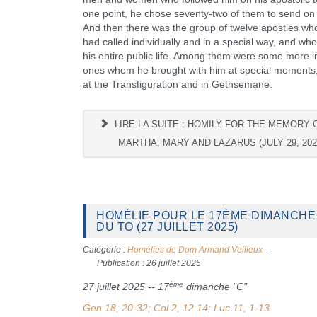
one point, he chose seventy-two of them to send on
And then there was the group of twelve apostles w
had called individually and in a special way, and wh
his entire public life. Among them were some more i
ones whom he brought with him at special moments
at the Transfiguration and in Gethsemane.
LIRE LA SUITE : HOMILY FOR THE MEMORY 
MARTHA, MARY AND LAZARUS (JULY 29, 202
HOMÉLIE POUR LE 17ÈME DIMANCHE
DU TO (27 JUILLET 2025)
Catégorie :
Homélies de Dom Armand Veilleux
Publication : 26 juillet 2025
ème
27 juillet 2025 -- 17
dimanche "C"
Gen 18, 20-32; Col 2, 12.14; Luc 11, 1-13