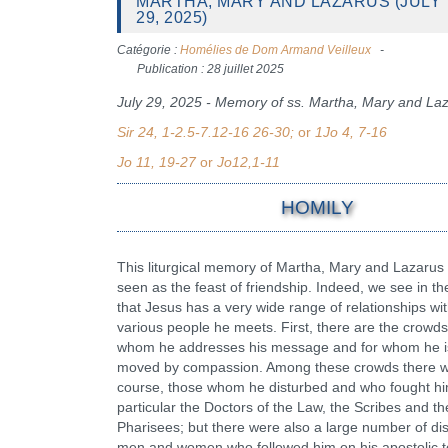
MARTHA, MARY AND LAZARUS (JULY
29, 2025)
Catégorie :
Homélies de Dom Armand Veilleux
Publication : 28 juillet 2025
July 29, 2025 - Memory of ss.
Martha, Mary and La
Sir 24, 1-2.5-7.12-16 26-30;
or
1Jo 4, 7-16
Jo 11, 19-27
or
Jo12,1-11
HOMILY
This liturgical memory of Martha, Mary and Lazarus
seen as the feast of friendship. Indeed, we see in t
that Jesus has a very wide range of relationships wit
various people he meets. First, there are the crowds
whom he addresses his message and for whom he i
moved by compassion. Among these crowds there w
course, those whom he disturbed and who fought hi
particular the Doctors of the Law, the Scribes and th
Pharisees; but there were also a large number of dis
men and women who followed him on his apostolic to