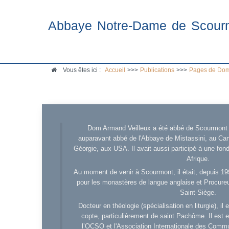
Abbaye Notre-Dame de Scour
Vous êtes ici :
Accueil
>>>
Publications
>>>
Pages de Dom
Dom Armand Veilleux a été abbé de Scourmont d
auparavant abbé de l'Abbaye de Mistassini, au Cana
Géorgie, aux USA. Il avait aussi participé à une fo
Afrique.
Au moment de venir à Scourmont, il était, depuis 19
pour les monastères de langue anglaise et Procureu
Saint-Siège.
Docteur en théologie (spécialisation en liturgie), i
copte, particulièrement de saint Pachôme. Il est en
l’OCSO et l'Association Internationale des Comm