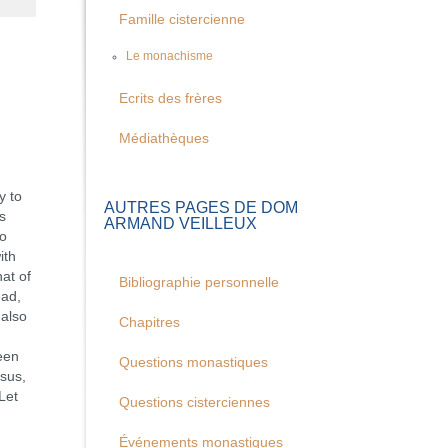
Famille cistercienne
Le monachisme
Ecrits des frères
Médiathèques
y to
AUTRES PAGES DE DOM
s
ARMAND VEILLEUX
so
ith
at of
Bibliographie personnelle
ead,
 also
Chapitres
ween
Questions monastiques
esus,
Let
Questions cisterciennes
Événements monastiques