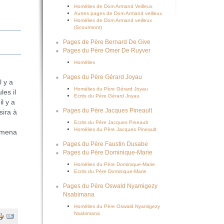
Homélies de Dom Armand Veilleux
Autres pages de Dom Armand veilleux
Homélies de Dom Armand veilleux
(Scourmont)
Pages de Père Bernard De Give
Pages du Père Omer De Ruyver
Homélies
Pages du Père Gérard Joyau
l y a
Homélies du Père Gérard Joyau
les il
Ecrits du Père Gérard Joyau
il y a
Pages du Père Jacques Pineault
sira à
Ecrits du Père Jacques Pineault
Homélies du Père Jacques Pineault
 amena
Pages du Père Faustin Dusabe
Pages du Père Dominique-Marie
Homélies du Père Dominique-Marie
Ecrits du Père Dominique-Marie
Pages du Père Oswald Nyamigezy
Nsabimana
Homélies du Père Oswald Nyamigezy
Nsabimana