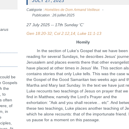
JULY 27, 2025
Catégorie :
Homélies de Dom Armand Veilleux
Publication : 26 juillet 2025
27 July 2025 -- 17th Sunday ‘C’
zarus
Gen 18:20-32; Col 2:12,14; Luke 11:1-13
Homily
In the section of Luke's Gospel that we have been
reading for several Sundays, he describes Jesus' journe
Jerusalem and places events there that other evangelist
have placed at other times in Jesus' life. This section al
contains stories that only Luke tells. This was the case w
 could be
the Gospel of the Good Samaritan two weeks ago and th
he Gospels
Martha and Mary last Sunday. In the text we have just r
h the
Luke recounts two teachings of Jesus on prayer that we
, to
find in Matthew, namely the Lord's Prayer and the
s often
exhortation: "Ask and you shall receive... etc". And bet
ere, of
these two teachings, Luke places another teaching of J
m, in
which he alone recounts: that of the importunate friend. 
e
us pause for a moment on this passage.
ciples,
urs. At