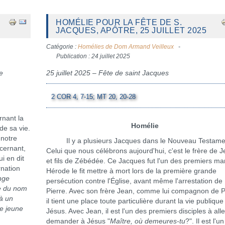
HOMÉLIE POUR LA FÊTE DE S.
JACQUES, APÔTRE, 25 JUILLET 2025
Catégorie :
Homélies de Dom Armand Veilleux
Publication : 24 juillet 2025
e
25 juillet 2025 – Fête de saint Jacques
2 COR 4, 7-15; MT 20, 20-28
rnant la
Homélie
de sa vie.
 notre
Il y a plusieurs Jacques dans le Nouveau Testame
ncernant,
Celui que nous célébrons aujourd'hui, c'est le frère de 
i en dit
et fils de Zébédée. Ce Jacques fut l'un des premiers mar
rnation
Hérode le fit mettre à mort lors de la première grande
nge
persécution contre l'Église, avant même l'arrestation de
ée du nom
Pierre. Avec son frère Jean, comme lui compagnon de P
 à un
il tient une place toute particulière durant la vie publique
e jeune
Jésus. Avec Jean, il est l'un des premiers disciples à alle
demander à Jésus "
Maître, où demeures-tu
?". Il est l'u