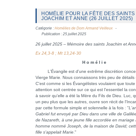
HOMÉLIE POUR LA FÊTE DES SAINTS
JOACHIM ET ANNE (26 JUILLET 2025)
Catégorie :
Homélies de Dom Armand Veilleux
Publication : 25 juillet 2025
26 juillet 2025 – Mémoire des saints Joachim et Ann
Ex 24,3-8 ; Mt 13,24-30
H o m é l i e
L'Évangile est d'une extrême discrétion conce
Vierge Marie. Nous connaissons très peu de détails 
C'est comme si les Évangélistes voulaient que toute
attention soit centrée sur ce qui est l'essentiel la co
à savoir qu'elle a été la Mère du Fils de Dieu. Luc, qu
un peu plus que les autres, ouvre son récit de l'Inca
par cette formule simple et solennelle à la fois : "
L'a
Gabriel fut envoyé par Dieu dans une ville de Galil
de Nazareth, à une jeune fille accordée en mariage
homme nommé Joseph, de la maison de David; cett
fille s'appelait Marie
."