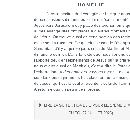
H O M É L I E
Dans la section de l’Évangile de Luc que nous 
depuis plusieurs dimanches, celui-ci décrit la monté
Jésus vers Jérusalem et y place des événements qu
autres évangélistes ont placés à d’autres moments d
de Jésus. On trouve aussi en cette section des réci
est le seul à raconter. Ce qui était le cas de l’évangi
Samaritain d’il y a quinze jours celui de Marthe et M
dimanche dernier. Dans le texte que nous venons de 
rapporte deux enseignements de Jésus sur la prièr
nous avons aussi en Matthieu, c’est-à-dire le Pater e
l’exhortation : «
demandez et vous recevrez...
etc. »
ces deux enseignements Luc place un autre ensei
de Jésus, qu’il est le seul à raconter : celui de l’ami
Arrêtons-nous un peu à ce morceau.
LIRE LA SUITE : HOMÉLIE POUR LE 17ÈME D
DU TO (27 JUILLET 2025)