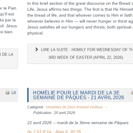
In this brief section of the great discourse on the Bread 
 le Pain
Life, Jesus affirms two things: The first is that He Himself
u'Il est
the bread of life, and that whoever comes to Him in fait
ui par la
whoever believes in Him — will never hunger or thirst ag
oif. Jésus
Jesus satisfies all our hungers and thirsts, both spiritual
si bien
physical.
LIRE LA SUITE : HOMILY FOR WEDNESDAY OF T
 DE LA
3RD WEEK OF EASTER (APRIL 22, 2026)
HOMÉLIE POUR LE MARDI DE LA 3E
SEMAINE DE PÂQUES - 21 AVRIL 2026
Catégorie :
Homélies de Dom Armand Veilleux
Publication : 20 avril 2026
21 avril 2026 -- mardi de la 3ème semaine de Pâques
Ac 7,51-8,1a ; Jean 6, 30-35