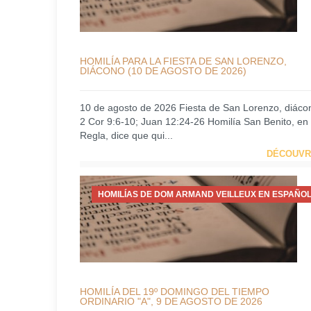
HOMILÍA PARA LA FIESTA DE SAN LORENZO,
DIÁCONO (10 DE AGOSTO DE 2026)
10 de agosto de 2026 Fiesta de San Lorenzo, diáco
2 Cor 9:6-10; Juan 12:24-26 Homilía San Benito, en
Regla, dice que qui...
DÉCOUVR
HOMILÍAS DE DOM ARMAND VEILLEUX EN ESPAÑOL
HOMILÍA DEL 19º DOMINGO DEL TIEMPO
ORDINARIO "A", 9 DE AGOSTO DE 2026