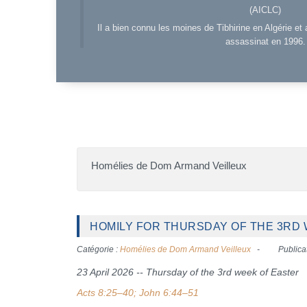
(AICLC)
Il a bien connu les moines de Tibhirine en Algérie et 
assassinat en 1996.
Homélies de Dom Armand Veilleux
HOMILY FOR THURSDAY OF THE 3RD W
Catégorie :
Homélies de Dom Armand Veilleux
Publicat
23 April 2026 -- Thursday of the 3rd week of Easter
Acts 8:25–40; John 6:44–51