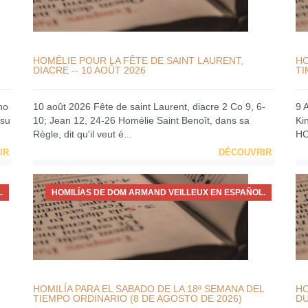
HOMÉLIE POUR LA FÊTE DE SAINT LAURENT,
HO
DIACRE -- 10 AOÛT 2026
TI
no
10 août 2026 Fête de saint Laurent, diacre 2 Co 9, 6-
9 
 su
10; Jean 12, 24-26 Homélie Saint Benoît, dans sa
Ki
Règle, dit qu'il veut é...
HO
IR
DÉCOUVRIR
.
HOMILÍAS DE DOM ARMAND VEILLEUX EN ESPAÑOL.
HOMILÍA PARA EL SABADO DE LA 18ª SEMANA DEL
HO
TIEMPO ORDINARIO (8 DE AGOSTO DE 2026)
DU