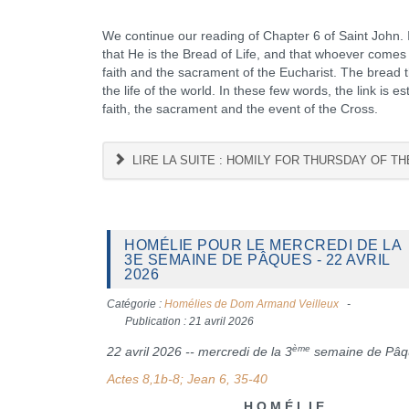
We continue our reading of Chapter 6 of Saint John. I
that He is the Bread of Life, and that whoever comes t
faith and the sacrament of the Eucharist. The bread t
the life of the world. In these few words, the link is
faith, the sacrament and the event of the Cross.
LIRE LA SUITE : HOMILY FOR THURSDAY OF THE
HOMÉLIE POUR LE MERCREDI DE LA
3E SEMAINE DE PÂQUES - 22 AVRIL
2026
Catégorie :
Homélies de Dom Armand Veilleux
Publication : 21 avril 2026
ème
22 avril 2026 -- mercredi de la 3
semaine de Pâq
Actes 8,1b-8; Jean 6, 35-40
H O M É L I E