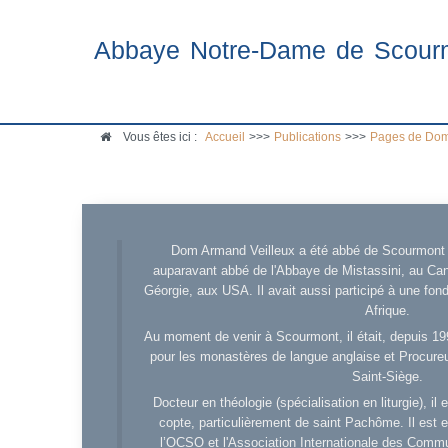
Abbaye Notre-Dame de Scour
Vous êtes ici :
Accueil
>>>
Publications
>>>
Pages de Dom
Dom Armand Veilleux a été abbé de Scourmont d
auparavant abbé de l'Abbaye de Mistassini, au Cana
Géorgie, aux USA. Il avait aussi participé à une fo
Afrique.
Au moment de venir à Scourmont, il était, depuis 19
pour les monastères de langue anglaise et Procureu
Saint-Siège.
Docteur en théologie (spécialisation en liturgie), i
copte, particulièrement de saint Pachôme. Il est en
l’OCSO et l'Association Internationale des Comm