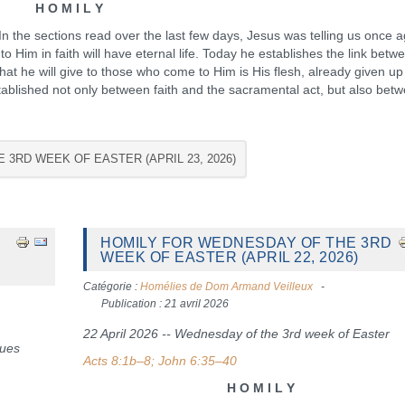
H O M I L Y
n the sections read over the last few days, Jesus was telling us once a
o Him in faith will have eternal life. Today he establishes the link betw
hat he will give to those who come to Him is His flesh, already given up
 established not only between faith and the sacramental act, but also bet
 3RD WEEK OF EASTER (APRIL 23, 2026)
HOMILY FOR WEDNESDAY OF THE 3RD
WEEK OF EASTER (APRIL 22, 2026)
Catégorie :
Homélies de Dom Armand Veilleux
Publication : 21 avril 2026
22 April 2026 -- Wednesday of the 3rd week of Easter
ues
Acts 8:1b–8; John 6:35–40
H O M I L Y