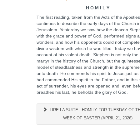
H O M I L Y
The first reading, taken from the Acts of the Apostles
continues to describe the early days of the Church i
Jerusalem. Yesterday we saw how the deacon Stephe
with the grace and power of God, performed signs 
wonders, and how his opponents could not compete 
divine wisdom with which he was filled. Today we ha
account of his violent death. Stephen is not only the f
martyr in the history of the Church, but the quintesse
model of steadfastness and strength in the supreme
unto death. He commends his spirit to Jesus just as
had commended His spirit to the Father, and in thi
act of surrender, his eyes are opened and, even bef
breathes his last, he beholds the glory of God.
LIRE LA SUITE : HOMILY FOR TUESDAY OF T
WEEK OF EASTER (APRIL 21, 2026)