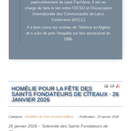
particulièrement de saint Pachôme. Il est en
charge de faire le lien entre l’OCSO et l'Association
Internationale des Communautés de Laïcs
Cisterciens (AICLC)
Il a bien connu les moines de Tibhirine en Algérie
et a suivi de près l'enquête sur leur assassinat en
1996.
HOMÉLIE POUR LA FÊTE DES
SAINTS FONDATEURS DE CÎTEAUX - 26
JANVIER 2026
Catégorie :
Homélies de Dom Armand Veilleux
Publication : 25 janvier 2026
26 janvier 2026 – Solennité des Saints Fondateurs de