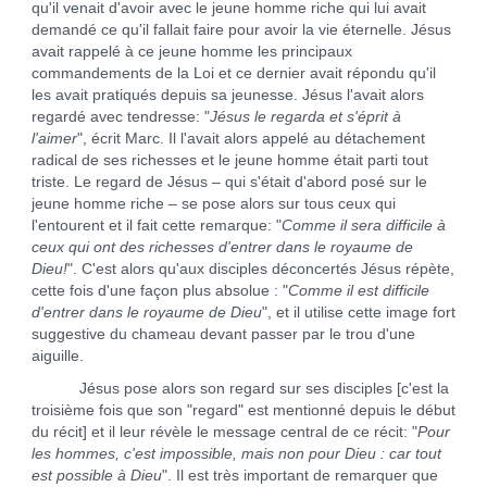
qu'il venait d'avoir avec le jeune homme riche qui lui avait
demandé ce qu'il fallait faire pour avoir la vie éternelle. Jésus
avait rappelé à ce jeune homme les principaux
commandements de la Loi et ce dernier avait répondu qu'il
les avait pratiqués depuis sa jeunesse. Jésus l'avait alors
regardé avec tendresse: "
Jésus le regarda et s'éprit à
l'aimer
", écrit Marc. Il l'avait alors appelé au détachement
radical de ses richesses et le jeune homme était parti tout
triste. Le regard de Jésus – qui s'était d'abord posé sur le
jeune homme riche – se pose alors sur tous ceux qui
l'entourent et il fait cette remarque: "
Comme il sera difficile à
ceux qui ont des richesses d'entrer dans le royaume de
Dieu!
". C'est alors qu'aux disciples déconcertés Jésus répète,
cette fois d'une façon plus absolue : "
Comme il est difficile
d'entrer dans le royaume de Dieu
", et il utilise cette image fort
suggestive du chameau devant passer par le trou d'une
aiguille.
Jésus pose alors son regard sur ses disciples [c'est la
troisième fois que son "regard" est mentionné depuis le début
du récit] et il leur révèle le message central de ce récit: "
Pour
les hommes, c'est impossible, mais non pour Dieu : car tout
est possible à Dieu
". Il est très important de remarquer que