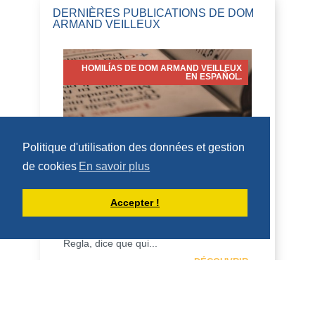
DERNIÈRES PUBLICATIONS DE DOM
ARMAND VEILLEUX
HOMILÍAS DE DOM ARMAND VEILLEUX
EN ESPAÑOL.
Politique d'utilisation des données et gestion
HOMILÍA PARA LA FIESTA DE SAN
LORENZO, DIÁCONO (10 DE AGOSTO
de cookies
En savoir plus
DE 2026)
10 de agosto de 2026 Fiesta de San
Accepter !
Lorenzo, diácono 2 Cor 9:6-10; Juan
12:24-26 Homilía San Benito, en su
Regla, dice que qui...
DÉCOUVRIR
HOMÉLIES DE DOM ARMAND VEILLEUX