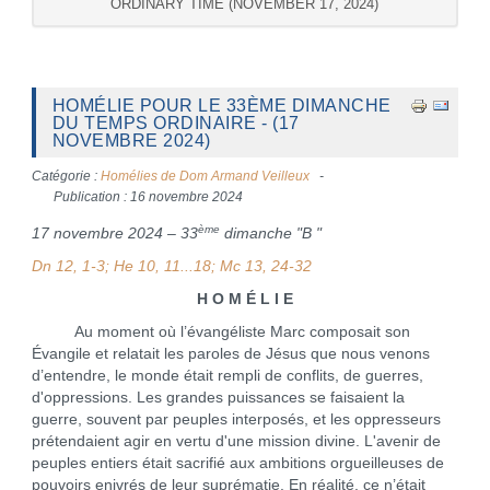
ORDINARY TIME (NOVEMBER 17, 2024)
HOMÉLIE POUR LE 33ÈME DIMANCHE
DU TEMPS ORDINAIRE - (17
NOVEMBRE 2024)
Catégorie :
Homélies de Dom Armand Veilleux
Publication : 16 novembre 2024
ème
17 novembre 2024 – 33
dimanche "B "
Dn 12, 1-3; He 10, 11...18; Mc 13, 24-32
H O M É L I E
Au moment où l’évangéliste Marc composait son
Évangile et relatait les paroles de Jésus que nous venons
d’entendre, le monde était rempli de conflits, de guerres,
d'oppressions. Les grandes puissances se faisaient la
guerre, souvent par peuples interposés, et les oppresseurs
prétendaient agir en vertu d'une mission divine. L'avenir de
peuples entiers était sacrifié aux ambitions orgueilleuses de
pouvoirs enivrés de leur suprématie. En réalité, ce n’était