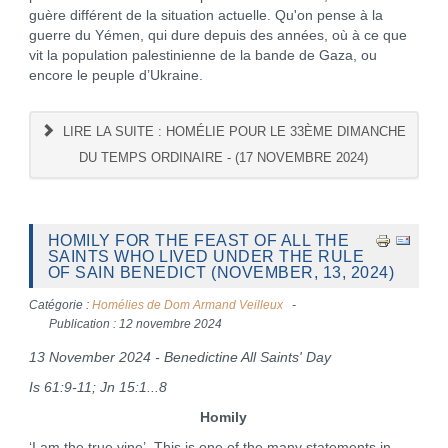
guère différent de la situation actuelle. Qu'on pense à la
guerre du Yémen, qui dure depuis des années, où à ce que
vit la population palestinienne de la bande de Gaza, ou
encore le peuple d’Ukraine.
LIRE LA SUITE : HOMÉLIE POUR LE 33ÈME DIMANCHE
DU TEMPS ORDINAIRE - (17 NOVEMBRE 2024)
HOMILY FOR THE FEAST OF ALL THE
SAINTS WHO LIVED UNDER THE RULE
OF SAIN BENEDICT (NOVEMBER, 13, 2024)
Catégorie :
Homélies de Dom Armand Veilleux
Publication : 12 novembre 2024
13 November 2024 - Benedictine All Saints' Day
Is 61:9-11; Jn 15:1...8
Homily
‘I am the true vine’. This is one of the many statements in