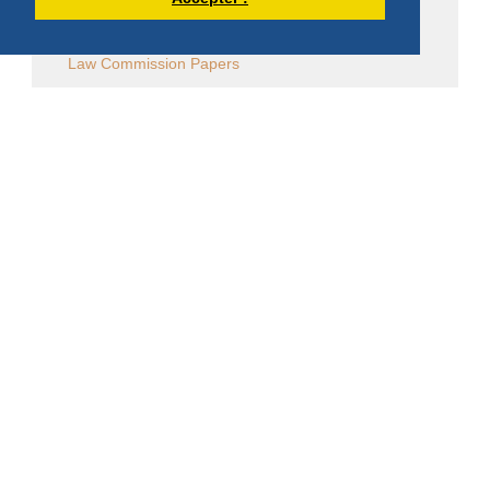
Law Commission OCSO - Documents
Law Commission Papers
Bibliographie pachômienne
Réflexions à temps et à contre temps...
Chronique "Eh ben ma foi" dans L'Appel
Église en diaspora
CALENDRIER DES ÉVÈNEMENTS
Aucun évènement
DERNIÈRES PUBLICATIONS DE DOM