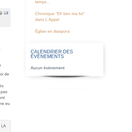
temps...
Chronique "Eh ben ma foi"
dans L'Appel
Église en diaspora
.
CALENDRIER DES
ÉVÈNEMENTS
e
Aucun évènement
oi de
ès
 pas
ent
ême eu
 LA