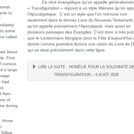
Ce récit évangélique qu’on appelle généralement
sonal.
« Transfiguration » répond à un style littéraire qu’on app
ants to
l’Apocalyptique. C`est un style que l’on retrouve non
’
seulement dans le dernier Livre du Nouveau Testament,
ediately
qu’on appelle précisément l’Apocalypse, mais aussi en
ists some
plusieurs passages des Évangiles. C’est donc à très juste
re called
que le Lectionnaire liturgique pour la Fête d’aujourd’hui
donne comme première lecture une vision du Livre de D
qui se situe précisément dans cette ligne.
ied Jesus
le. First
f curious
LIRE LA SUITE : HOMÉLIE POUR LA SOLENNITÉ DE
nd a large
TRANSFIGURATION -- 6 AOÛT 2026
ssage.
e had
is
d then
any of
ime during
s, those
o
 follow