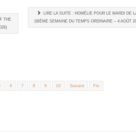
LIRE LA SUITE : HOMÉLIE POUR LE MARDI DE L
F THE
18IÈME SEMAINE DU TEMPS ORDINAIRE -- 4 AOÛT 2
026)
5
6
7
8
9
10
Suivant
Fin