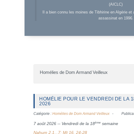
(AICLC)
Il a bien connu les moines de Tibhirine en Algérie et 
assassinat en 1996.
Homélies de Dom Armand Veilleux
HOMÉLIE POUR LE VENDREDI DE LA 1
2026
Catégorie :
Homélies de Dom Armand Veilleux
Publica
ème
7 août 2026 -- Vendredi de la 18
semaine
Nahum 2,1...7; Mt 16, 24-28