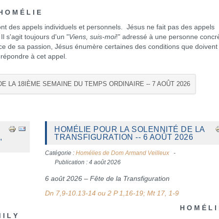
I E
es appels individuels et personnels. Jésus ne fait pas des appels
 s'agit toujours d'un "
Viens, suis-moi
!" adressé à une personne concr
nce de sa passion, Jésus énumère certaines des conditions que doivent
 répondre à cet appel.
DE LA 18IÈME SEMAINE DU TEMPS ORDINAIRE -- 7 AOÛT 2026
HOMÉLIE POUR LA SOLENNITÉ DE LA
,
TRANSFIGURATION -- 6 AOÛT 2026
Catégorie :
Homélies de Dom Armand Veilleux
Publication : 4 août 2026
6 août 2026 – Fête de la Transfiguration
Dn 7,9-10.13-14 ou 2 P 1,16-19; Mt 17, 1-9
H O M É L I 
 Y