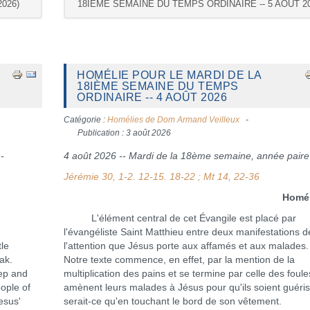
026)
18IÈME SEMAINE DU TEMPS ORDINAIRE -- 5 AOÛT 2
HOMÉLIE POUR LE MARDI DE LA
18IÈME SEMAINE DU TEMPS
ORDINAIRE -- 4 AOÛT 2026
Catégorie :
Homélies de Dom Armand Veilleux
Publication : 3 août 2026
-
4 août 2026 -- Mardi de la 18ème semaine, année paire
Jérémie 30, 1-2. 12-15. 18-22 ; Mt 14, 22-36
Homéli
L'élément central de cet Évangile est placé par
l'évangéliste Saint Matthieu entre deux manifestations d
le
l'attention que Jésus porte aux affamés et aux malades
ak.
Notre texte commence, en effet, par la mention de la
eep and
multiplication des pains et se termine par celle des foule
ople of
amènent leurs malades à Jésus pour qu'ils soient guéri
esus'
serait-ce qu'en touchant le bord de son vêtement.