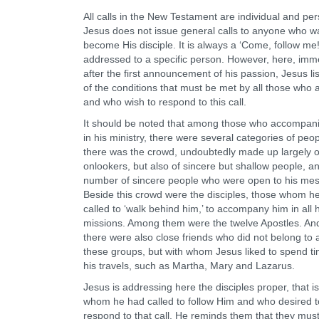
All calls in the New Testament are individual and per
Jesus does not issue general calls to anyone who w
become His disciple. It is always a ‘Come, follow me!
addressed to a specific person. However, here, imm
after the first announcement of his passion, Jesus l
of the conditions that must be met by all those who a
and who wish to respond to this call.
It should be noted that among those who accompan
in his ministry, there were several categories of peop
there was the crowd, undoubtedly made up largely o
onlookers, but also of sincere but shallow people, a
number of sincere people who were open to his me
Beside this crowd were the disciples, those whom h
called to ‘walk behind him,’ to accompany him in all h
missions. Among them were the twelve Apostles. An
there were also close friends who did not belong to 
these groups, but with whom Jesus liked to spend t
his travels, such as Martha, Mary and Lazarus.
Jesus is addressing here the disciples proper, that i
whom he had called to follow Him and who desired t
respond to that call. He reminds them that they must