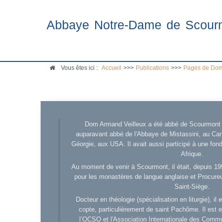
Abbaye Notre-Dame de Scour
Vous êtes ici :
Accueil
>>>
Publications
>>>
Pages de Dom
Dom Armand Veilleux a été abbé de Scourmont d
auparavant abbé de l'Abbaye de Mistassini, au Cana
Géorgie, aux USA. Il avait aussi participé à une fo
Afrique.
Au moment de venir à Scourmont, il était, depuis 19
pour les monastères de langue anglaise et Procureu
Saint-Siège.
Docteur en théologie (spécialisation en liturgie), i
copte, particulièrement de saint Pachôme. Il est en
l’OCSO et l'Association Internationale des Comm