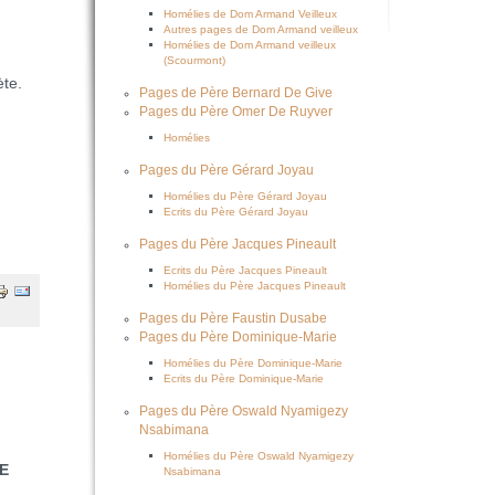
Homélies de Dom Armand Veilleux
Autres pages de Dom Armand veilleux
Homélies de Dom Armand veilleux
(Scourmont)
ète.
Pages de Père Bernard De Give
Pages du Père Omer De Ruyver
Homélies
Pages du Père Gérard Joyau
Homélies du Père Gérard Joyau
Ecrits du Père Gérard Joyau
Pages du Père Jacques Pineault
Ecrits du Père Jacques Pineault
Homélies du Père Jacques Pineault
Pages du Père Faustin Dusabe
Pages du Père Dominique-Marie
Homélies du Père Dominique-Marie
Ecrits du Père Dominique-Marie
Pages du Père Oswald Nyamigezy
Nsabimana
Homélies du Père Oswald Nyamigezy
E
Nsabimana