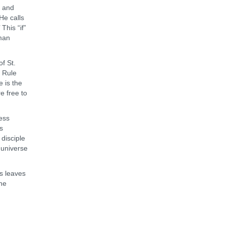
s and
He calls
This “if”
uman
of St.
e Rule
e is the
re free to
ess
s
disciple
e universe
s leaves
the