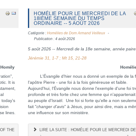
HOMÉLIE POUR LE MERCREDI DE LA
18IÈME SEMAINE DU TEMPS
ORDINAIRE -- 5 AOÛT 2026
Catégorie :
Homélies de Dom Armand Veilleux
Publication : 4 août 2026
5 août 2026 -- Mercredi de la 18e semaine, année paire
Jérémie 31, 1-7 ; Mt 15, 21-28
y
Homéli
ation",
L'Évangile d'hier nous a donné un exemple de la f
ic. It is
l'apôtre Pierre - une foi à la fois généreuse et faible.
estament,
Aujourd'hui, l'Évangile nous donne l'exemple d'une foi tr
al
profonde et très forte chez une femme qui n'appartenait
r today's
au peuple d'Israël. Une foi si forte qu'elle a non seulem
ision
fait "
changer d'avis
" à Jésus, pour ainsi dire, mais a m
se lines.
une influence sur son ministère.
 OF THE
LIRE LA SUITE : HOMÉLIE POUR LE MERCREDI DE