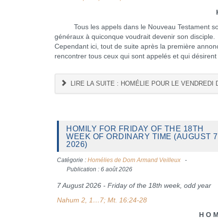
H O M É L 
Tous les appels dans le Nouveau Testament sont d
généraux à quiconque voudrait devenir son disciple. Il
Cependant ici, tout de suite après la première anno
rencontrer tous ceux qui sont appelés et qui désirent
LIRE LA SUITE : HOMÉLIE POUR LE VENDREDI 
HOMILY FOR FRIDAY OF THE 18TH
WEEK OF ORDINARY TIME (AUGUST 7
2026)
Catégorie :
Homélies de Dom Armand Veilleux
Publication : 6 août 2026
7 August 2026 - Friday of the 18th week, odd year
Nahum 2, 1…7; Mt. 16:24-28
H O M I L