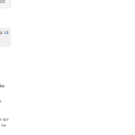
026
e
e
.
s qui
s ne