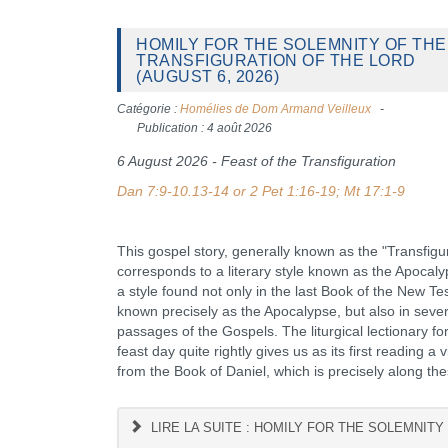
HOMILY FOR THE SOLEMNITY OF THE
TRANSFIGURATION OF THE LORD
(AUGUST 6, 2026)
Catégorie :
Homélies de Dom Armand Veilleux
Publication : 4 août 2026
6 August 2026 - Feast of the Transfiguration
Dan 7:9-10.13-14 or 2 Pet 1:16-19; Mt 17:1-9
Homil
This gospel story, generally known as the "Transfigur
corresponds to a literary style known as the Apocalypt
a style found not only in the last Book of the New T
known precisely as the Apocalypse, but also in sever
passages of the Gospels. The liturgical lectionary fo
feast day quite rightly gives us as its first reading a v
from the Book of Daniel, which is precisely along the
LIRE LA SUITE : HOMILY FOR THE SOLEMNITY