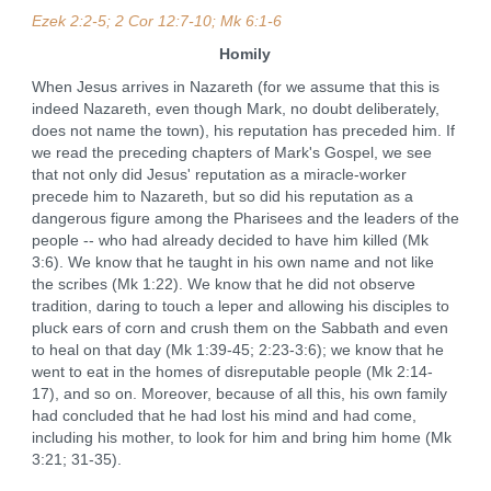
Ezek 2:2-5; 2 Cor 12:7-10; Mk 6:1-6
Homily
When Jesus arrives in Nazareth (for we assume that this is
indeed Nazareth, even though Mark, no doubt deliberately,
does not name the town), his reputation has preceded him. If
we read the preceding chapters of Mark's Gospel, we see
that not only did Jesus' reputation as a miracle-worker
precede him to Nazareth, but so did his reputation as a
dangerous figure among the Pharisees and the leaders of the
people -- who had already decided to have him killed (Mk
3:6). We know that he taught in his own name and not like
the scribes (Mk 1:22). We know that he did not observe
tradition, daring to touch a leper and allowing his disciples to
pluck ears of corn and crush them on the Sabbath and even
to heal on that day (Mk 1:39-45; 2:23-3:6); we know that he
went to eat in the homes of disreputable people (Mk 2:14-
17), and so on. Moreover, because of all this, his own family
had concluded that he had lost his mind and had come,
including his mother, to look for him and bring him home (Mk
3:21; 31-35).