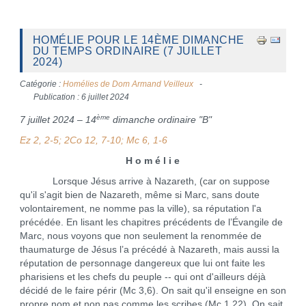
HOMÉLIE POUR LE 14ÈME DIMANCHE
DU TEMPS ORDINAIRE (7 JUILLET
2024)
Catégorie :
Homélies de Dom Armand Veilleux
Publication : 6 juillet 2024
ème
7 juillet 2024 – 14
dimanche ordinaire "B"
Ez 2, 2-5; 2Co 12, 7-10; Mc 6, 1-6
H o m é l i e
Lorsque Jésus arrive à Nazareth, (car on suppose
qu'il s'agit bien de Nazareth, même si Marc, sans doute
volontairement, ne nomme pas la ville), sa réputation l'a
précédée. En lisant les chapitres précédents de l’Évangile de
Marc, nous voyons que non seulement la renommée de
thaumaturge de Jésus l’a précédé à Nazareth, mais aussi la
réputation de personnage dangereux que lui ont faite les
pharisiens et les chefs du peuple -- qui ont d'ailleurs déjà
décidé de le faire périr (Mc 3,6). On sait qu'il enseigne en son
propre nom et non pas comme les scribes (Mc 1,22). On sait