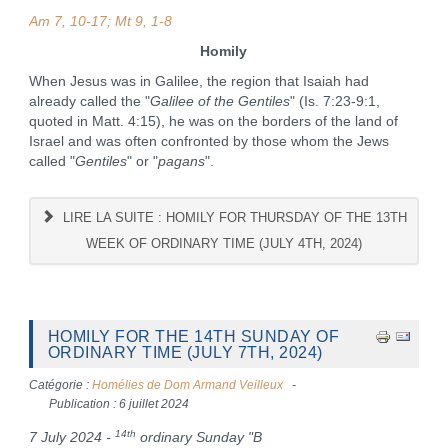
Am 7, 10-17; Mt 9, 1-8
Homily
When Jesus was in Galilee, the region that Isaiah had
already called the "
Galilee of the Gentiles
" (Is. 7:23-9:1,
quoted in Matt. 4:15), he was on the borders of the land of
Israel and was often confronted by those whom the Jews
called "
Gentiles
" or "
pagans
".
LIRE LA SUITE : HOMILY FOR THURSDAY OF THE 13TH
WEEK OF ORDINARY TIME (JULY 4TH, 2024)
HOMILY FOR THE 14TH SUNDAY OF
ORDINARY TIME (JULY 7TH, 2024)
Catégorie :
Homélies de Dom Armand Veilleux
Publication : 6 juillet 2024
14th
7 July 2024 -
ordinary Sunday "B