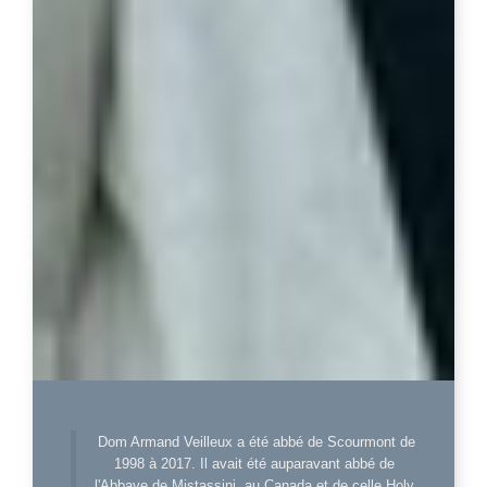
Dom Armand Veilleux a été abbé de Scourmont de
1998 à 2017. Il avait été auparavant abbé de
l'Abbaye de Mistassini, au Canada et de celle Holy