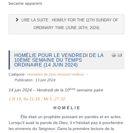
became apparent.
LIRE LA SUITE : HOMILY FOR THE 11TH SUNDAY OF
ORDINARY TIME (JUNE 16TH, 2024)
HOMÉLIE POUR LE VENDREDI DE LA
10ÈME SEMAINE DU TEMPS
ORDINAIRE (14 JUIN 2024)
Catégorie :
Homélies de Dom Armand Veilleux
Publication : 13 juin 2024
ème
14 juin 2024 – Vendredi de la 10
semaine paire
1 R 19, 9a.11-16 ; Mt 5, 27-32
H O M É L I E
Élie était un prophète puissant en paroles et en actes.
Lorsqu’il avait la parole de Dieu, il n’hésitait pas à pourfendre
les ennemis du Seigneur. Dans la première lecture de la