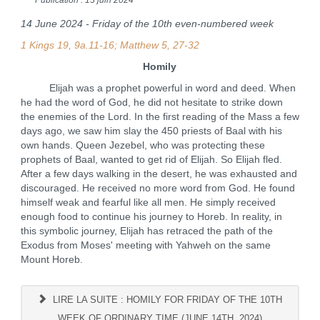
14 June 2024 - Friday of the 10th even-numbered week
1 Kings 19, 9a.11-16; Matthew 5, 27-32
Homily
Elijah was a prophet powerful in word and deed. When
he had the word of God, he did not hesitate to strike down
the enemies of the Lord. In the first reading of the Mass a few
days ago, we saw him slay the 450 priests of Baal with his
own hands. Queen Jezebel, who was protecting these
prophets of Baal, wanted to get rid of Elijah. So Elijah fled.
After a few days walking in the desert, he was exhausted and
discouraged. He received no more word from God. He found
himself weak and fearful like all men. He simply received
enough food to continue his journey to Horeb. In reality, in
this symbolic journey, Elijah has retraced the path of the
Exodus from Moses' meeting with Yahweh on the same
Mount Horeb.
LIRE LA SUITE : HOMILY FOR FRIDAY OF THE 10TH
WEEK OF ORDINARY TIME (JUNE 14TH, 2024)