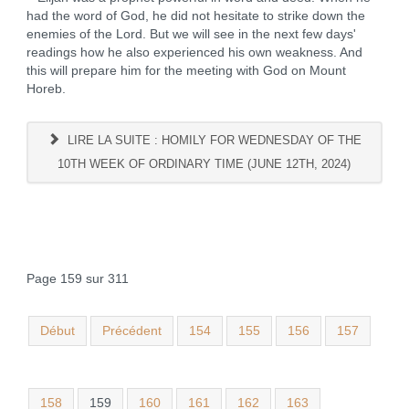
had the word of God, he did not hesitate to strike down the
enemies of the Lord. But we will see in the next few days'
readings how he also experienced his own weakness. And
this will prepare him for the meeting with God on Mount
Horeb.
LIRE LA SUITE : HOMILY FOR WEDNESDAY OF THE
10TH WEEK OF ORDINARY TIME (JUNE 12TH, 2024)
Page 159 sur 311
Début
Précédent
154
155
156
157
158
159
160
161
162
163