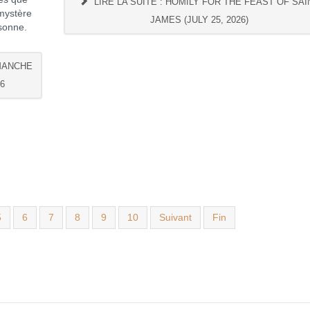
LIRE LA SUITE : HOMILY FOR THE FEAST OF SAI
mystère
JAMES (JULY 25, 2026)
sonne.
IMANCHE
6
5
6
7
8
9
10
Suivant
Fin