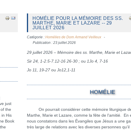
HOMÉLIE POUR LA MÉMOIRE DES SS.
MARTHE, MARIE ET LAZARE -- 29
JUILLET 2026
Catégorie :
Homélies de Dom Armand Veilleux
Publication : 23 juillet 2026
29 juillet 2026 – Mémoire des ss. Marthe, Marie et Laza
Sir 24, 1-2.5-7.12-16 26-30 ;
ou
1Jo 4, 7-16
Jo 11, 19-27
ou
Jo12,1-11
HOMÉLIE
t
ve just
 of the
On pourrait considérer cette mémoire liturgique d
 in His
Marthe, Marie et Lazare, comme la fête de l'amitié. En e
the Book
nous constatons dans les Évangiles que Jésus a une 
 the
très large de relations avec les diverses personnes qu'il