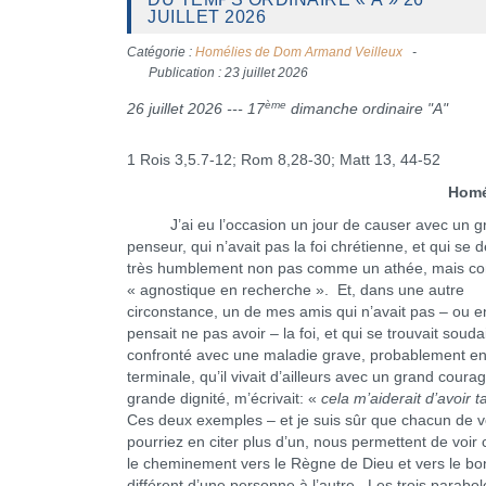
JUILLET 2026
Catégorie :
Homélies de Dom Armand Veilleux
Publication : 23 juillet 2026
ème
26 juillet 2026 ---
17
dimanche ordinaire "A"
1 Rois 3,5.7-12; Rom 8,28-30; Matt 13, 44-52
Homéli
J’ai eu l’occasion un jour de causer avec un g
penseur, qui n’avait pas la foi chrétienne, et qui se dé
très humblement non pas comme un athée, mais 
« agnostique en recherche ». Et, dans une autre
circonstance, un de mes amis qui n’avait pas – ou e
pensait ne pas avoir – la foi, et qui se trouvait souda
confronté avec une maladie grave, probablement e
terminale, qu’il vivait d’ailleurs avec un grand coura
grande dignité, m’écrivait: «
cela m’aiderait d’avoir t
Ces deux exemples – et je suis sûr que chacun de 
pourriez en citer plus d’un, nous permettent de voi
le cheminement vers le Règne de Dieu et vers le bo
différent d’une personne à l’autre. Les trois parabo