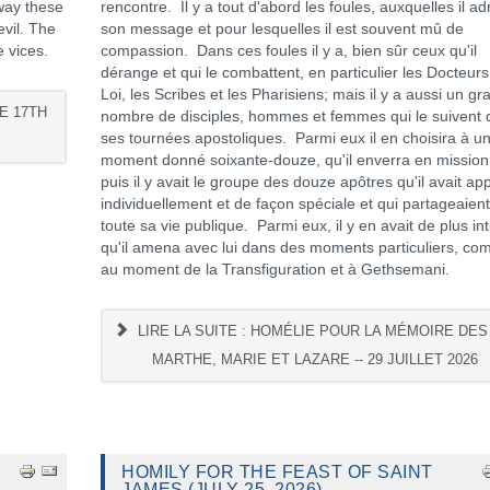
way these
rencontre. Il y a tout d'abord les foules, auxquelles il a
evil. The
son message et pour lesquelles il est souvent mû de
e vices.
compassion. Dans ces foules il y a, bien sûr ceux qu'il
dérange et qui le combattent, en particulier les Docteurs
Loi, les Scribes et les Pharisiens; mais il y a aussi un gr
E 17TH
nombre de disciples, hommes et femmes qui le suivent
ses tournées apostoliques. Parmi eux il en choisira à u
moment donné soixante-douze, qu'il enverra en mission
puis il y avait le groupe des douze apôtres qu'il avait ap
individuellement et de façon spéciale et qui partageaien
toute sa vie publique. Parmi eux, il y en avait de plus in
qu'il amena avec lui dans des moments particuliers, c
au moment de la Transfiguration et à Gethsemani.
LIRE LA SUITE : HOMÉLIE POUR LA MÉMOIRE DES
MARTHE, MARIE ET LAZARE -- 29 JUILLET 2026
HOMILY FOR THE FEAST OF SAINT
JAMES (JULY 25, 2026)