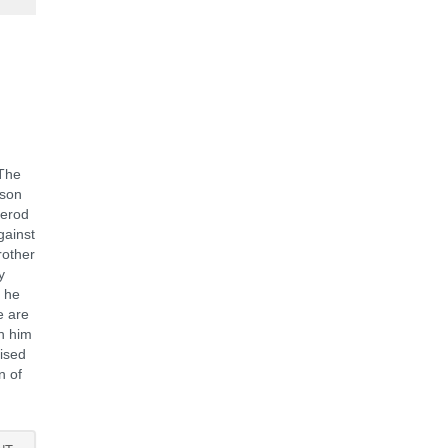
The
 son
Herod
gainst
rother
y
, he
e are
h him
aised
n of