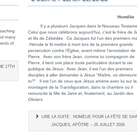
Homélie
Il y a plusieurs Jacques dans le Nouveau Testame
teaching
Celui que nous célébrons aujourd'hui, c'est le frère de 
sed many
et fils de Zébédée. Ce Jacques fut l'un des premiers ma
ects of
Hérode le fit mettre à mort lors de la première grande
persécution contre l'Église, avant même l'arrestation de
Pierre. Avec son frère Jean, comme lui compagnon de
Pierre, il tient une place toute particulière durant la vie
HE 17TH
publique de Jésus. Avec Jean, il est l'un des premiers
disciples à aller demander à Jésus "
Maître, où demeure
tu
?". Il est l'un de ceux que Jésus amène avec lui sur la
montagne de la Transfiguration, dans la chambre où il
ressuscite la fille de Jaïre et, finalement, au Jardin des
Oliviers.
LIRE LA SUITE : HOMÉLIE POUR LA FÊTE DE SAI
JACQUES, APÔTRE -- 25 JUILLET 2026