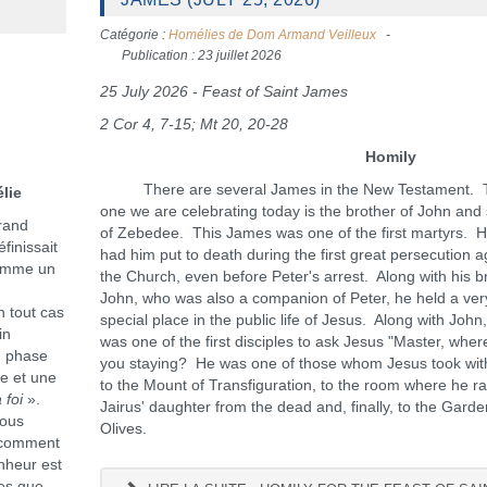
Catégorie :
Homélies de Dom Armand Veilleux
Publication : 23 juillet 2026
25 July 2026 - Feast of Saint James
2 Cor 4, 7-15; Mt 20, 20-28
Homily
There are several James in the New Testament. 
e
one we are celebrating today is the brother of John and
rand
of Zebedee. This James was one of the first martyrs. 
finissait
had him put to death during the first great persecution a
comme un
the Church, even before Peter's arrest. Along with his b
John, who was also a companion of Peter, he held a ver
n tout cas
special place in the public life of Jesus. Along with John
in
was one of the first disciples to ask Jesus "Master, wher
n phase
you staying? He was one of those whom Jesus took wit
ge et une
to the Mount of Transfiguration, to the room where he r
a foi
».
Jairus' daughter from the dead and, finally, to the Garde
vous
Olives.
r comment
nheur est
les que