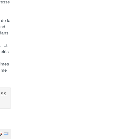
dresse
 de la
and
 dans
n
. Et
pelés
t
times
omme
 SS.