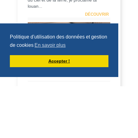
du ciel et de la terre, je proclame ta
louan...
DÉCOUVRIR
HOMÉLIES DE DOM DAMIEN DEBAISIEUX
Politique d'utilisation des données et gestion
de cookies
En savoir plus
Accepter !
HOMÉLIE POUR LA FÊTE DU SACRÉ
COEUR (12 JUIN 2026)
Sacré-Cœur 2026 Frères et sœurs, en
2024, le pape François écrivait
l’encyclique, « Dilexit nos , sur l’amour
humain et divin...
DÉCOUVRIR
HOMÉLIES DE DOM DAMIEN DEBAISIEUX