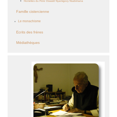
Homélies du Père Oswald Nyamigezy Nsabimana
Famille cistercienne
Le monachisme
Ecrits des frères
Médiathèques