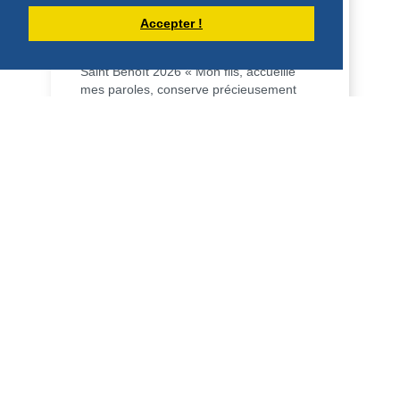
HOMÉLIE POUR LA FÊTE DE SAINT
Accepter !
BENOÎT (11 JUILLET 2026)
Saint Benoît 2026 « Mon fils, accueille
mes paroles, conserve précieusement
mes préceptes, l’oreille attentive […], le
cœur i...
DÉCOUVRIR
HOMÉLIES DU PÈRE DOMINIQUE-MARIE
HOMÉLIE POUR LE 14ÈME DIMANCHE
DU TEMPS ORDINAIRE - 5 JUILLET
2026
14ème dimanche du Temps ordinaire A 5
juillet 2026 Mt 11, 25 – 30 Père, Seigneur