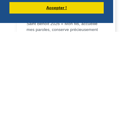
HOMÉLIE POUR LA FÊTE DE SAINT
Accepter !
BENOÎT (11 JUILLET 2026)
Saint Benoît 2026 « Mon fils, accueille
mes paroles, conserve précieusement
mes préceptes, l’oreille attentive […], le
cœur i...
DÉCOUVRIR
HOMÉLIES DU PÈRE DOMINIQUE-MARIE
HOMÉLIE POUR LE 14ÈME DIMANCHE
DU TEMPS ORDINAIRE - 5 JUILLET
2026
14ème dimanche du Temps ordinaire A 5
juillet 2026 Mt 11, 25 – 30 Père, Seigneur