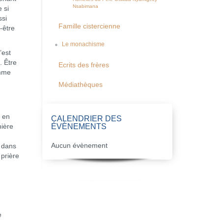
Nsabimana
 si
ssi
Famille cistercienne
-être
Le monachisme
’est
. Être
Ecrits des frères
omme
Médiathèques
; en
CALENDRIER DES
ÉVÈNEMENTS
nière
Aucun évènement
s dans
 prière
e