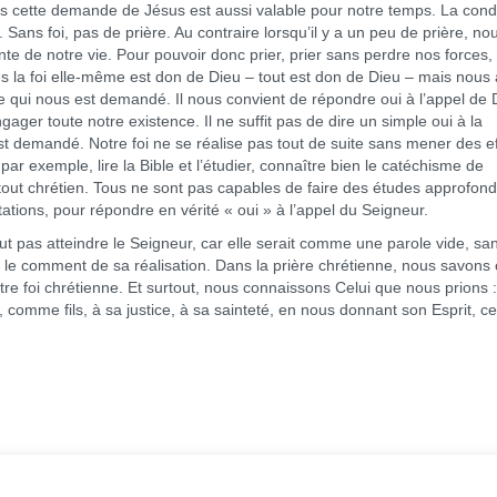
ais cette demande de Jésus est aussi valable pour notre temps. La cond
i. Sans foi, pas de prière. Au contraire lorsqu’il y a un peu de prière, no
te de notre vie. Pour pouvoir donc prier, prier sans perdre nos forces,
rtes la foi elle-même est don de Dieu – tout est don de Dieu – mais nous
e qui nous est demandé. Il nous convient de répondre oui à l’appel de 
gager toute notre existence. Il ne suffit pas de dire un simple oui à la
est demandé. Notre foi ne se réalise pas tout de suite sans mener des ef
par exemple, lire la Bible et l’étudier, connaître bien le catéchisme de
e tout chrétien. Tous ne sont pas capables de faire des études approfond
ations, pour répondre en vérité « oui » à l’appel du Seigneur.
ut pas atteindre le Seigneur, car elle serait comme une parole vide, sa
 le comment de sa réalisation. Dans la prière chrétienne, nous savons
e foi chrétienne. Et surtout, nous connaissons Celui que nous prions :
, comme fils, à sa justice, à sa sainteté, en nous donnant son Esprit, ce