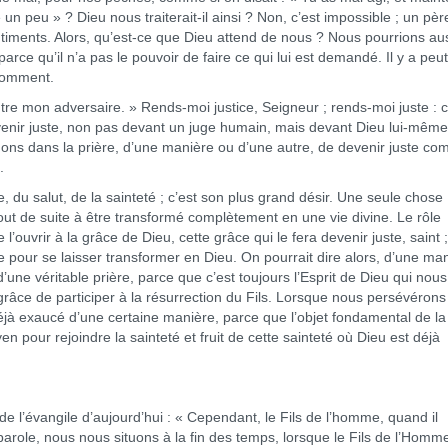
un peu » ? Dieu nous traiterait-il ainsi ? Non, c’est impossible ; un père
timents. Alors, qu’est-ce que Dieu attend de nous ? Nous pourrions au
ce qu’il n’a pas le pouvoir de faire ce qui lui est demandé. Il y a peut
 comment.
e mon adversaire. » Rends-moi justice, Seigneur ; rends-moi juste : c
devenir juste, non pas devant un juge humain, mais devant Dieu lui-même
ndons dans la prière, d’une manière ou d’une autre, de devenir juste c
.
e, du salut, de la sainteté ; c’est son plus grand désir. Une seule chose
out de suite à être transformé complètement en une vie divine. Le rôle
l’ouvrir à la grâce de Dieu, cette grâce qui le fera devenir juste, saint 
e pour se laisser transformer en Dieu. On pourrait dire alors, d’une ma
’une véritable prière, parce que c’est toujours l’Esprit de Dieu qui nous
grâce de participer à la résurrection du Fils. Lorsque nous persévéron
jà exaucé d’une certaine manière, parce que l’objet fondamental de la
pour rejoindre la sainteté et fruit de cette sainteté où Dieu est déjà
de l’évangile d’aujourd’hui : « Cependant, le Fils de l’homme, quand il
te parole, nous nous situons à la fin des temps, lorsque le Fils de l’Homm