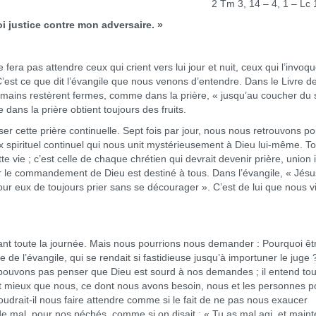
2 Tm 3, 14 – 4, 1 – Lc 
 justice contre mon adversaire. »
era pas attendre ceux qui crient vers lui jour et nuit, ceux qui l’invoq
. C’est ce que dit l’évangile que nous venons d’entendre. Dans le Livre d
mains restèrent fermes, comme dans la prière, « jusqu’au coucher du s
ans la prière obtient toujours des fruits.
er cette prière continuelle. Sept fois par jour, nous nous retrouvons po
ux spirituel continuel qui nous unit mystérieusement à Dieu lui-même. To
te vie ; c’est celle de chaque chrétien qui devrait devenir prière, union 
ar le commandement de Dieu est destiné à tous. Dans l’évangile, « Jésu
pour eux de toujours prier sans se décourager ». C’est de lui que nous v
nt toute la journée. Mais nous pourrions nous demander : Pourquoi êtr
 de l’évangile, qui se rendait si fastidieuse jusqu’à importuner le juge 
e pouvons pas penser que Dieu est sourd à nos demandes ; il entend tou
t mieux que nous, ce dont nous avons besoin, nous et les personnes p
voudrait-il nous faire attendre comme si le fait de ne pas nous exaucer
de mal, pour nos péchés, comme si on disait : « Tu as mal agi, et main