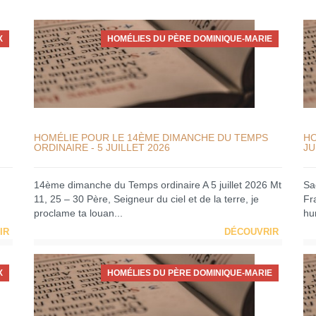
X
HOMÉLIES DU PÈRE DOMINIQUE-MARIE
HOMÉLIE POUR LE 14ÈME DIMANCHE DU TEMPS
HO
ORDINAIRE - 5 JUILLET 2026
JU
14ème dimanche du Temps ordinaire A 5 juillet 2026 Mt
Sa
11, 25 – 30 Père, Seigneur du ciel et de la terre, je
Fra
proclame ta louan...
hum
IR
DÉCOUVRIR
X
HOMÉLIES DU PÈRE DOMINIQUE-MARIE