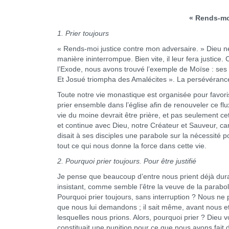
« Rends-moi
1. Prier toujours
« Rends-moi justice contre mon adversaire. » Dieu ne f
manière ininterrompue. Bien vite, il leur fera justice
l’Exode, nous avons trouvé l’exemple de Moïse : ses 
Et Josué triompha des Amalécites ». La persévérance d
Toute notre vie monastique est organisée pour favoris
prier ensemble dans l’église afin de renouveler ce fl
vie du moine devrait être prière, et pas seulement cet
et continue avec Dieu, notre Créateur et Sauveur, c
disait à ses disciples une parabole sur la nécessité 
tout ce qui nous donne la force dans cette vie.
2. Pourquoi prier toujours. Pour être justifié
Je pense que beaucoup d’entre nous prient déjà dura
insistant, comme semble l’être la veuve de la parabole
Pourquoi prier toujours, sans interruption ? Nous n
que nous lui demandons ; il sait même, avant nous e
lesquelles nous prions. Alors, pourquoi prier ? Dieu 
constituait une punition pour ce que nous avons fait 