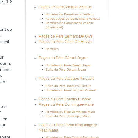
18, 1-8
Pages de Dom Armand Veilleux
Homélies de Dom Armand Veilleux
Autres pages de Dom Armand veilleux
Homélies de Dom Armand veilleux
(Scourmont)
uent de
e
Pages de Père Bernard De Give
oleil.
Pages du Père Omer De Ruyver
Homélies
ur
Pages du Père Gérard Joyau
ute la
Homélies du Père Gérard Joyau
intime
Ecrits du Père Gérard Joyau
s
Pages du Père Jacques Pineault
ient
Ecrits du Père Jacques Pineault
Homélies du Père Jacques Pineault
Pages du Père Faustin Dusabe
Pages du Père Dominique-Marie
e si
Homélies du Père Dominique-Marie
?
Ecrits du Père Dominique-Marie
t ce
our
Pages du Père Oswald Nyamigezy
Nsabimana
tenant
Homélies du Père Oswald Nyamigezy