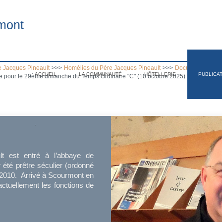
mont
 Jacques Pineault
>>>
Homélies du Père Jacques Pineault
>>>
Documents et arc
ACCUEIL
LA COMMUNAUTÉ
HÔTELLERIE
PUBLICA
 pour le 29ème dimanche du Temps Ordinaire "C" (10 octobre 2025)
.
t est entré à l’abbaye de
 été prêtre séculier (ordonné
à 2010. Arrivé à Scourmont en
t actuellement les fonctions de