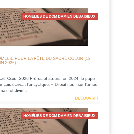
HOMÉLIES DE DOM DAMIEN DEBAISIEUX
MÉLIE POUR LA FÊTE DU SACRÉ COEUR (12
IN 2026)
cré-Cœur 2026 Frères et sœurs, en 2024, le pape
nçois écrivait l’encyclique, « Dilexit nos , sur l’amour
ain et divin...
DÉCOUVRIR
HOMÉLIES DE DOM DAMIEN DEBAISIEUX