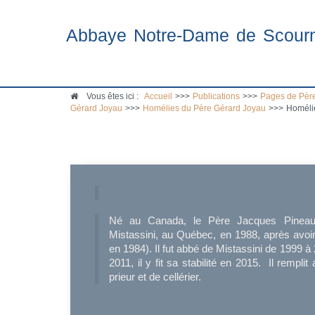
Abbaye Notre-Dame de Scour
Vous êtes ici :
Accueil
>>>
Publications
>>>
Pages de Père
Gérard Joyau
>>>
Homélies du Père Gérard Joyau
>>>
Homélie
Né au Canada, le Père Jacques Pineaul
Mistassini, au Québec, en 1988, après avoir
en 1984). Il fut abbé de Mistassini de 1999 
2011, il y fit sa stabilité en 2015. Il rempli
prieur et de cellérier.