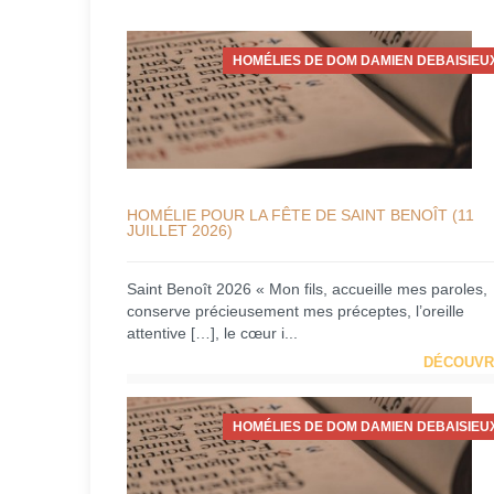
HOMÉLIES DE DOM DAMIEN DEBAISIEU
HOMÉLIE POUR LA FÊTE DE SAINT BENOÎT (11
JUILLET 2026)
Saint Benoît 2026 « Mon fils, accueille mes paroles,
conserve précieusement mes préceptes, l’oreille
attentive […], le cœur i...
DÉCOUVR
HOMÉLIES DE DOM DAMIEN DEBAISIEU