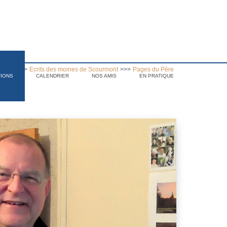
hives
>>>
Ecrits des moines de Scourmont
>>>
Pages du Père
TIONS
CALENDRIER
NOS AMIS
EN PRATIQUE