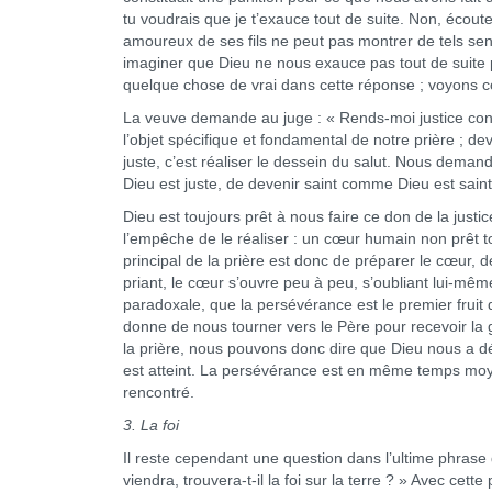
tu voudrais que je t’exauce tout de suite. Non, écoute 
amoureux de ses fils ne peut pas montrer de tels sen
imaginer que Dieu ne nous exauce pas tout de suite par
quelque chose de vrai dans cette réponse ; voyons
La veuve demande au juge : « Rends-moi justice contr
l’objet spécifique et fondamental de notre prière ; 
juste, c’est réaliser le dessein du salut. Nous dema
Dieu est juste, de devenir saint comme Dieu est saint
Dieu est toujours prêt à nous faire ce don de la justic
l’empêche de le réaliser : un cœur humain non prêt t
principal de la prière est donc de préparer le cœur, de 
priant, le cœur s’ouvre peu à peu, s’oubliant lui-mêm
paradoxale, que la persévérance est le premier fruit d
donne de nous tourner vers le Père pour recevoir la 
la prière, nous pouvons donc dire que Dieu nous a dé
est atteint. La persévérance est en même temps moyen 
rencontré.
3. La foi
Il reste cependant une question dans l’ultime phrase 
viendra, trouvera-t-il la foi sur la terre ? » Avec cet