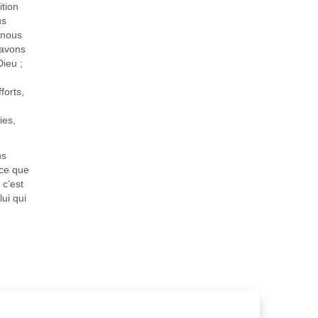
ition
us
 nous
 avons
Dieu ;
forts,
ies,
ns
 ce que
 c’est
lui qui