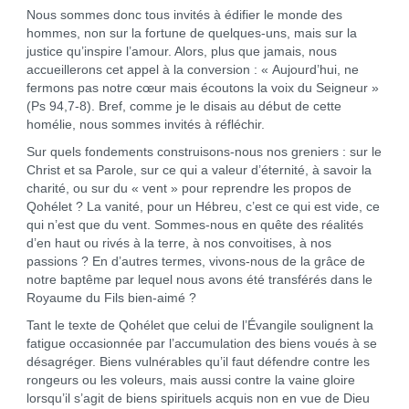
Nous sommes donc tous invités à édifier le monde des
hommes, non sur la fortune de quelques-uns, mais sur la
justice qu’inspire l’amour. Alors, plus que jamais, nous
accueillerons cet appel à la conversion : « Aujourd’hui, ne
fermons pas notre cœur mais écoutons la voix du Seigneur »
(Ps 94,7-8). Bref, comme je le disais au début de cette
homélie, nous sommes invités à réfléchir.
Sur quels fondements construisons-nous nos greniers : sur le
Christ et sa Parole, sur ce qui a valeur d’éternité, à savoir la
charité, ou sur du « vent » pour reprendre les propos de
Qohélet ? La vanité, pour un Hébreu, c’est ce qui est vide, ce
qui n’est que du vent. Sommes-nous en quête des réalités
d’en haut ou rivés à la terre, à nos convoitises, à nos
passions ? En d’autres termes, vivons-nous de la grâce de
notre baptême par lequel nous avons été transférés dans le
Royaume du Fils bien-aimé ?
Tant le texte de Qohélet que celui de l’Évangile soulignent la
fatigue occasionnée par l’accumulation des biens voués à se
désagréger. Biens vulnérables qu’il faut défendre contre les
rongeurs ou les voleurs, mais aussi contre la vaine gloire
lorsqu’il s’agit de biens spirituels acquis non en vue de Dieu