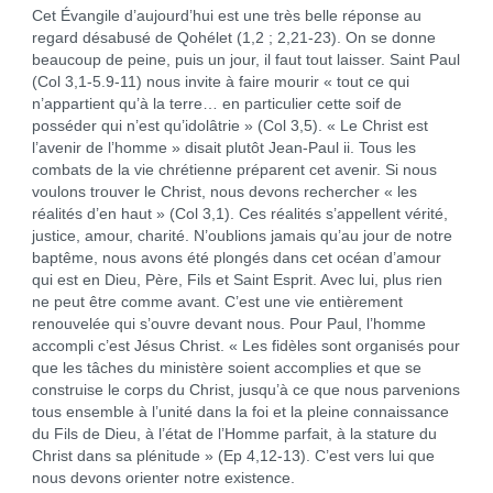
Cet Évangile d’aujourd’hui est une très belle réponse au
regard désabusé de Qohélet (1,2 ; 2,21-23). On se donne
beaucoup de peine, puis un jour, il faut tout laisser. Saint Paul
(Col 3,1-5.9-11) nous invite à faire mourir « tout ce qui
n’appartient qu’à la terre… en particulier cette soif de
posséder qui n’est qu’idolâtrie » (Col 3,5). « Le Christ est
l’avenir de l’homme » disait plutôt Jean-Paul ii. Tous les
combats de la vie chrétienne préparent cet avenir. Si nous
voulons trouver le Christ, nous devons rechercher « les
réalités d’en haut » (Col 3,1). Ces réalités s’appellent vérité,
justice, amour, charité. N’oublions jamais qu’au jour de notre
baptême, nous avons été plongés dans cet océan d’amour
qui est en Dieu, Père, Fils et Saint Esprit. Avec lui, plus rien
ne peut être comme avant. C’est une vie entièrement
renouvelée qui s’ouvre devant nous. Pour Paul, l’homme
accompli c’est Jésus Christ. « Les fidèles sont organisés pour
que les tâches du ministère soient accomplies et que se
construise le corps du Christ, jusqu’à ce que nous parvenions
tous ensemble à l’unité dans la foi et la pleine connaissance
du Fils de Dieu, à l’état de l’Homme parfait, à la stature du
Christ dans sa plénitude » (Ep 4,12-13). C’est vers lui que
nous devons orienter notre existence.