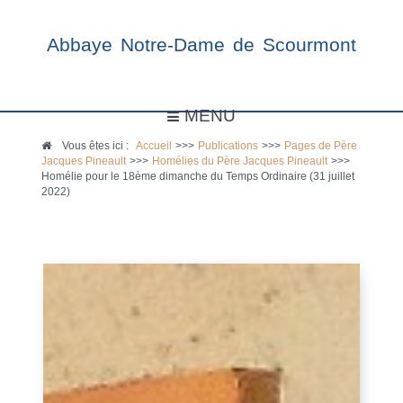
Abbaye Notre-Dame de Scourmont
MENU
Vous êtes ici :
Accueil
>>>
Publications
>>>
Pages de Père
Jacques Pineault
>>>
Homélies du Père Jacques Pineault
>>>
Homélie pour le 18ème dimanche du Temps Ordinaire (31 juillet
2022)