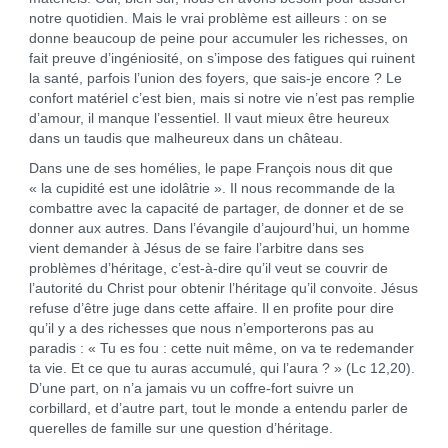
notre quotidien. Mais le vrai problème est ailleurs : on se
donne beaucoup de peine pour accumuler les richesses, on
fait preuve d’ingéniosité, on s’impose des fatigues qui ruinent
la santé, parfois l’union des foyers, que sais-je encore ? Le
confort matériel c’est bien, mais si notre vie n’est pas remplie
d’amour, il manque l’essentiel. Il vaut mieux être heureux
dans un taudis que malheureux dans un château.
Dans une de ses homélies, le pape François nous dit que
« la cupidité est une idolâtrie ». Il nous recommande de la
combattre avec la capacité de partager, de donner et de se
donner aux autres. Dans l’évangile d’aujourd’hui, un homme
vient demander à Jésus de se faire l’arbitre dans ses
problèmes d’héritage, c’est-à-dire qu’il veut se couvrir de
l’autorité du Christ pour obtenir l’héritage qu’il convoite. Jésus
refuse d’être juge dans cette affaire. Il en profite pour dire
qu’il y a des richesses que nous n’emporterons pas au
paradis : « Tu es fou : cette nuit même, on va te redemander
ta vie. Et ce que tu auras accumulé, qui l’aura ? » (Lc 12,20).
D’une part, on n’a jamais vu un coffre-fort suivre un
corbillard, et d’autre part, tout le monde a entendu parler de
querelles de famille sur une question d’héritage.