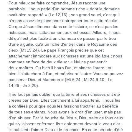
Pour mieux se faire comprendre, Jésus raconte une
parabole. Il nous parle d’un homme riche « dont le domaine
avait bien rapporté » (Lc 12,16) ; son grand souci, c’est qu’il
n’a pas assez de place pour entreposer toute cette récolte.
Ce que Jésus dénonce dans cette histoire, ce n’est pas les
richesses, mais l’attachement aux richesses. Ailleurs, il nous
dit qu’il est plus facile à un chameau de passer par le trou
d’une aiguille, qu’à un riche d’entrer dans le Royaume des
cieux (Mt 19,24). Le pape François précise que cet
attachement immodéré aux richesses est une idolâtrie ; nous
sommes en face de deux dieux : « Nul ne peut servir
deux maîtres. Ou bien il haïra l’un, et aimera l’autre ; ou
bien il s’attachera à l’un, et méprisera l’autre. Vous ne pouvez
pas servir Dieu et Mammon » (Mt 6,24 ; Mt 24,9-10 ; Lc
14,26 ; Jn 3,20).
Il ne faut jamais oublier que la terre et ses richesses ont été
créées par Dieu. Elles continuent à lui appartenir. Il nous les
a confiées pour que nous les fassions fructifier au bénéfice
de tous ses enfants. Nous avons le droit d’en user, mais pas
d’en abuser. Par la bouche de Jésus, Dieu traite de fous ceux
qui s’y laissent enfermer. Ils s’enferment devant le veau d’or ;
ils oublient d’aimer Dieu et le prochain. En cette période d’été