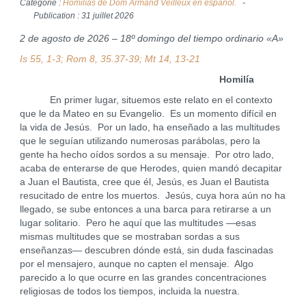
Catégorie :
Homilías de Dom Armand Veilleux en español.
Publication : 31 juillet 2026
2 de agosto de 2026 – 18º domingo del tiempo ordinario «A»
Is 55, 1-3; Rom 8, 35.37-39; Mt 14, 13-21
Homilía
En primer lugar, situemos este relato en el contexto
que le da Mateo en su Evangelio. Es un momento difícil en
la vida de Jesús. Por un lado, ha enseñado a las multitudes
que le seguían utilizando numerosas parábolas, pero la
gente ha hecho oídos sordos a su mensaje. Por otro lado,
acaba de enterarse de que Herodes, quien mandó decapitar
a Juan el Bautista, cree que él, Jesús, es Juan el Bautista
resucitado de entre los muertos. Jesús, cuya hora aún no ha
llegado, se sube entonces a una barca para retirarse a un
lugar solitario. Pero he aquí que las multitudes —esas
mismas multitudes que se mostraban sordas a sus
enseñanzas— descubren dónde está, sin duda fascinadas
por el mensajero, aunque no capten el mensaje. Algo
parecido a lo que ocurre en las grandes concentraciones
religiosas de todos los tiempos, incluida la nuestra.