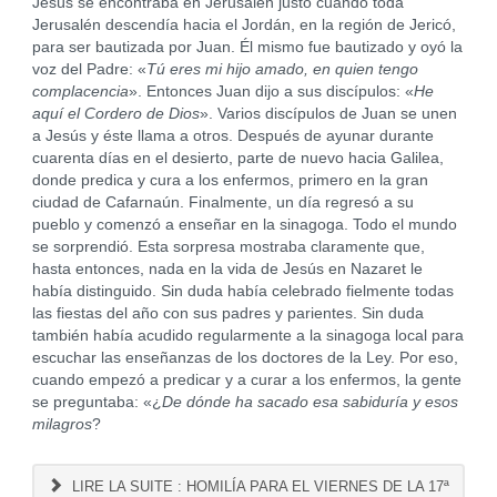
Jesús se encontraba en Jerusalén justo cuando toda
Jerusalén descendía hacia el Jordán, en la región de Jericó,
para ser bautizada por Juan. Él mismo fue bautizado y oyó la
voz del Padre: «
Tú eres mi hijo amado, en quien tengo
complacencia
». Entonces Juan dijo a sus discípulos: «
He
aquí el Cordero de Dios
». Varios discípulos de Juan se unen
a Jesús y éste llama a otros. Después de ayunar durante
cuarenta días en el desierto, parte de nuevo hacia Galilea,
donde predica y cura a los enfermos, primero en la gran
ciudad de Cafarnaún. Finalmente, un día regresó a su
pueblo y comenzó a enseñar en la sinagoga. Todo el mundo
se sorprendió. Esta sorpresa mostraba claramente que,
hasta entonces, nada en la vida de Jesús en Nazaret le
había distinguido. Sin duda había celebrado fielmente todas
las fiestas del año con sus padres y parientes. Sin duda
también había acudido regularmente a la sinagoga local para
escuchar las enseñanzas de los doctores de la Ley. Por eso,
cuando empezó a predicar y a curar a los enfermos, la gente
se preguntaba: «¿
De dónde ha sacado esa sabiduría y esos
milagros
?
LIRE LA SUITE : HOMILÍA PARA EL VIERNES DE LA 17ª