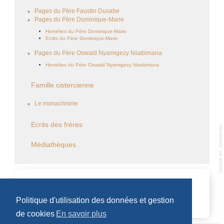
Pages du Père Faustin Dusabe
Pages du Père Dominique-Marie
Homélies du Père Dominique-Marie
Ecrits du Père Dominique-Marie
Pages du Père Oswald Nyamigezy Nsabimana
Homélies du Père Oswald Nyamigezy Nsabimana
Famille cistercienne
Le monachisme
Ecrits des frères
Médiathèques
CALENDRIER DES ÉVÈNEMENTS
Politique d'utilisation des données et gestion
Aucun évènement
de cookies
En savoir plus