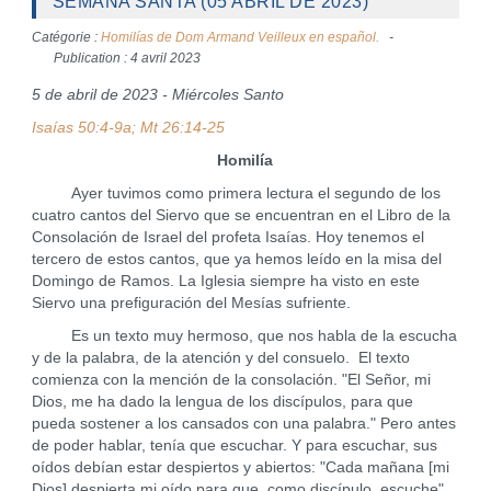
SEMANA SANTA (05 ABRIL DE 2023)
Catégorie :
Homilías de Dom Armand Veilleux en español.
Publication : 4 avril 2023
5 de abril de 2023 - Miércoles Santo
Isaías 50:4-9a; Mt 26:14-25
Homilía
Ayer tuvimos como primera lectura el segundo de los
cuatro cantos del Siervo que se encuentran en el Libro de la
Consolación de Israel del profeta Isaías. Hoy tenemos el
tercero de estos cantos, que ya hemos leído en la misa del
Domingo de Ramos. La Iglesia siempre ha visto en este
Siervo una prefiguración del Mesías sufriente.
Es un texto muy hermoso, que nos habla de la escucha
y de la palabra, de la atención y del consuelo. El texto
comienza con la mención de la consolación. "El Señor, mi
Dios, me ha dado la lengua de los discípulos, para que
pueda sostener a los cansados con una palabra." Pero antes
de poder hablar, tenía que escuchar. Y para escuchar, sus
oídos debían estar despiertos y abiertos: "Cada mañana [mi
Dios] despierta mi oído para que, como discípulo, escuche".