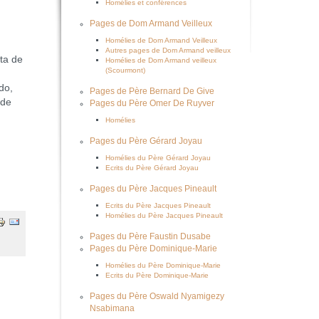
Homélies et conférences
Pages de Dom Armand Veilleux
Homélies de Dom Armand Veilleux
Autres pages de Dom Armand veilleux
ta de
Homélies de Dom Armand veilleux
(Scourmont)
do,
Pages de Père Bernard De Give
 de
Pages du Père Omer De Ruyver
Homélies
Pages du Père Gérard Joyau
Homélies du Père Gérard Joyau
Ecrits du Père Gérard Joyau
Pages du Père Jacques Pineault
Ecrits du Père Jacques Pineault
Homélies du Père Jacques Pineault
Pages du Père Faustin Dusabe
Pages du Père Dominique-Marie
Homélies du Père Dominique-Marie
Ecrits du Père Dominique-Marie
Pages du Père Oswald Nyamigezy
Nsabimana