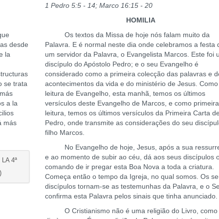
1 Pedro 5:5 - 14; Marco 16:15 - 20
HOMILIA
que
Os textos da Missa de hoje nós falam muito da
ías desde
Palavra. E é normal neste dia onde celebramos a festa 
e la
um servidor da Palavra, o Evangelista Marcos. Este foi
discípulo do Apóstolo Pedro; e o seu Evangelho é
tructuras
considerado como a primeira colecção das palavras e d
 se trata
acontecimentos da vida e do ministério de Jesus. Como
 más
leitura de Evangelho, esta manhã, temos os últimos
s a la
versículos deste Evangelho de Marcos, e como primeir
ilios
leitura, temos os últimos versículos da Primeira Carta d
rá más
Pedro, onde transmite as considerações do seu discípul
filho Marcos.
No Evangelho de hoje, Jesus, após a sua ressurre
e ao momento de subir ao céu, dá aos seus discípulos 
LA 4ª
comando de ir pregar esta Boa Nova a toda a criatura.
)
Começa então o tempo da Igreja, no qual somos. Os s
discípulos tornam-se as testemunhas da Palavra, e o S
confirma esta Palavra pelos sinais que tinha anunciado.
O Cristianismo não é uma religião do Livro, como