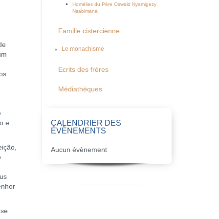
Homélies du Père Oswald Nyamigezy
Nsabimana
Famille cistercienne
de
Le monachisme
 um
Ecrits des frères
os
Médiathèques
a
e
CALENDRIER DES
o e
ÉVÈNEMENTS
ição,
Aucun évènement
o
eus
enhor
 se