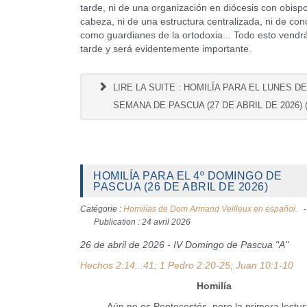
tarde, ni de una organización en diócesis con obispo
cabeza, ni de una estructura centralizada, ni de conc
como guardianes de la ortodoxia... Todo esto vend
tarde y será evidentemente importante.
LIRE LA SUITE : HOMILÍA PARA EL LUNES DE 
SEMANA DE PASCUA (27 DE ABRIL DE 2026) (
HOMILÍA PARA EL 4º DOMINGO DE
PASCUA (26 DE ABRIL DE 2026)
Catégorie :
Homilías de Dom Armand Veilleux en español.
Publication : 24 avril 2026
26 de abril de 2026 - IV Domingo de Pascua "A"
Hechos 2:14...41; 1 Pedro 2:20-25; Juan 10:1-10
Homilía
Aún no es Pentecostés, pero la primera lectura