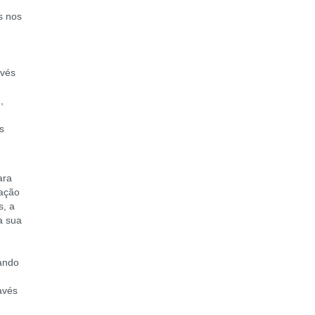
s nos
a
avés
,
s
ara
ração
s, a
a sua
ando
avés