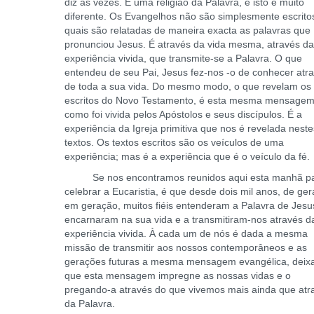
diz às vezes. É uma religião da Palavra, e isto é muito
diferente. Os Evangelhos não são simplesmente escrito
quais são relatadas de maneira exacta as palavras que
pronunciou Jesus. É através da vida mesma, através d
experiência vivida, que transmite-se a Palavra. O que
entendeu de seu Pai, Jesus fez-nos -o de conhecer atr
de toda a sua vida. Do mesmo modo, o que revelam os
escritos do Novo Testamento, é esta mesma mensagem
como foi vivida pelos Apóstolos e seus discípulos. É a
experiência da Igreja primitiva que nos é revelada neste
textos. Os textos escritos são os veículos de uma
experiência; mas é a experiência que é o veículo da fé.
Se nos encontramos reunidos aqui esta manhã p
celebrar a Eucaristia, é que desde dois mil anos, de ge
em geração, muitos fiéis entenderam a Palavra de Jesu
encarnaram na sua vida e a transmitiram-nos através d
experiência vivida. À cada um de nós é dada a mesma
missão de transmitir aos nossos contemporâneos e as
gerações futuras a mesma mensagem evangélica, deix
que esta mensagem impregne as nossas vidas e o
pregando-a através do que vivemos mais ainda que atr
da Palavra.