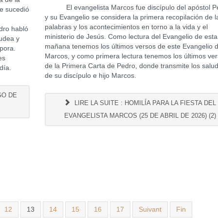
El evangelista Marcos fue discípulo del apóstol P
ue sucedió
y su Evangelio se considera la primera recopilación de l
palabras y los acontecimientos en torno a la vida y el
dro habló
ministerio de Jesús. Como lectura del Evangelio de esta
Judea y
mañana tenemos los últimos versos de este Evangelio 
spora.
Marcos, y como primera lectura tenemos los últimos ve
es
de la Primera Carta de Pedro, donde transmite los salu
día.
de su discípulo e hijo Marcos.
GO DE
LIRE LA SUITE : HOMILÍA PARA LA FIESTA DEL
EVANGELISTA MARCOS (25 DE ABRIL DE 2026) (2)
12
13
14
15
16
17
Suivant
Fin