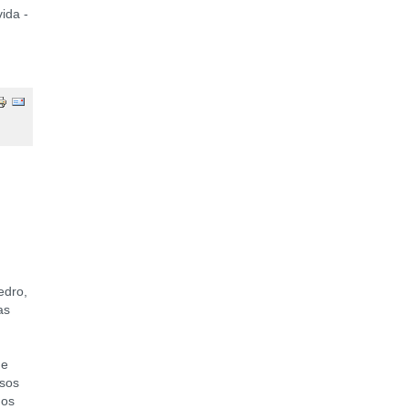
ida -
edro,
as
de
rsos
dos