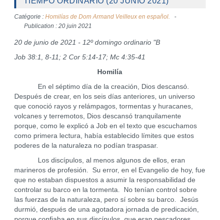
TIEMPO ORDINARIO (20 JUNIO 2021)
Catégorie :
Homilías de Dom Armand Veilleux en español.
Publication : 20 juin 2021
20 de junio de 2021 - 12º domingo ordinario "B
Job 38:1, 8-11; 2 Cor 5:14-17; Mc 4:35-41
Homilía
En el séptimo día de la creación, Dios descansó.
Después de crear, en los seis días anteriores, un universo
que conoció rayos y relámpagos, tormentas y huracanes,
volcanes y terremotos, Dios descansó tranquilamente
porque, como le explicó a Job en el texto que escuchamos
como primera lectura, había establecido límites que estos
poderes de la naturaleza no podían traspasar.
Los discípulos, al menos algunos de ellos, eran
marineros de profesión. Su error, en el Evangelio de hoy, fue
que no estaban dispuestos a asumir la responsabilidad de
controlar su barco en la tormenta. No tenían control sobre
las fuerzas de la naturaleza, pero sí sobre su barco. Jesús
durmió, después de una agotadora jornada de predicación,
porque confiaba en sus discípulos, que eran pescadores