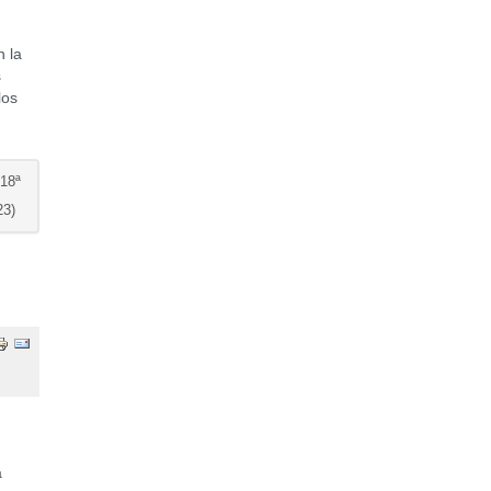
n la
s
los
18ª
3)
a