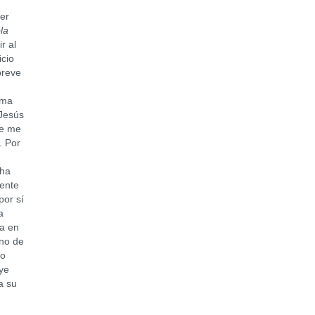
er
la
r al
icio
breve
ama
 Jesús
ue me
. Por
 ha
mente
por sí
a
ra en
no de
mo
ye
a su