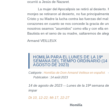
ocurrió a Jesús de Nazaret.
La mujer del Apocalipsis se retiró al desierto. H
monjes se retiraron al desierto, no fue principalment
Cristo y su Madre la lucha contra las fuerzas del m
corazones en cuanto se nos concede la gracia de un
nosotros seamos "asumidos" como ella y con ella en l
Bautista en el seno de su madre, saltaremos de aleg
Armand VEILLEUX
HOMILÍA PARA EL LUNES DE LA 19ª
SEMANA DEL TIEMPO ORDINARIO (14
AGOSTO DE 2023)
Catégorie :
Homilías de Dom Armand Veilleux en español.
Publication : 14 août 2023
14 de agosto de 2023 -- Lunes de la 19ª semana d
impar
Dt 10, 12-22; Mt 17, 22-27
Homilía