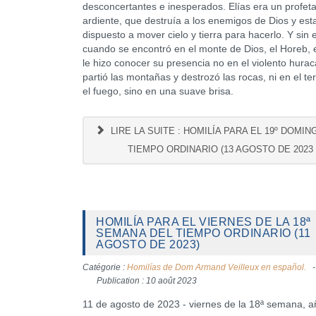
desconcertantes e inesperados. Elías era un profet
ardiente, que destruía a los enemigos de Dios y est
dispuesto a mover cielo y tierra para hacerlo. Y sin
cuando se encontró en el monte de Dios, el Horeb, 
le hizo conocer su presencia no en el violento hura
partió las montañas y destrozó las rocas, ni en el te
el fuego, sino en una suave brisa.
LIRE LA SUITE : HOMILÍA PARA EL 19º DOMIN
TIEMPO ORDINARIO (13 AGOSTO DE 2023
HOMILÍA PARA EL VIERNES DE LA 18ª
SEMANA DEL TIEMPO ORDINARIO (11
AGOSTO DE 2023)
Catégorie :
Homilías de Dom Armand Veilleux en español.
Publication : 10 août 2023
11 de agosto de 2023 - viernes de la 18ª semana, 