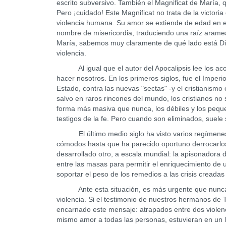
escrito subversivo. También el Magnificat de María, q
Pero ¡cuidado! Este Magnificat no trata de la victoria
violencia humana. Su amor se extiende de edad en 
nombre de misericordia, traduciendo una raíz aramea
María, sabemos muy claramente de qué lado está Dios
violencia.
Al igual que el autor del Apocalipsis lee los acon
hacer nosotros. En los primeros siglos, fue el Imper
Estado, contra las nuevas "sectas" -y el cristianismo
salvo en raros rincones del mundo, los cristianos no
forma más masiva que nunca, los débiles y los peque
testigos de la fe. Pero cuando son eliminados, suele 
El último medio siglo ha visto varios regímenes t
cómodos hasta que ha parecido oportuno derrocarlos p
desarrollado otro, a escala mundial: la apisonador
entre las masas para permitir el enriquecimiento de
soportar el peso de los remedios a las crisis cread
Ante esta situación, es más urgente que nunca rec
violencia. Si el testimonio de nuestros hermanos de 
encarnado este mensaje: atrapados entre dos violenc
mismo amor a todas las personas, estuvieran en un la