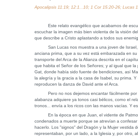
Apocalipsis 11:19; 12:1...10; 1 Cor 15:20-26; Lucas 
Este relato evangélico que acabamos de escuchar
escuchar la imagen más bien violenta de la visión de
que describe a Cristo aplastando a todos sus enemig
San Lucas nos muestra a una joven de Israel, re
anciana prima, que a su vez está embarazada en su ve
transporte del Arca de la Alianza descrita en el capít
que habita el Señor de los Señores; y al igual que 
Gat, donde había sido fuente de bendiciones, así Mar
la alegría y la gracia a la casa de Isabel, su prima.
reproducen la danza de David ante el Arca.
Pero no nos dejemos encantar fácilmente por est
alabanza adquiere ya tonos casi bélicos, como el rela
tronos... envía a los ricos con las manos vacías. Y es
En la época en que Juan, el vidente de Patmos, esc
condenados a muerte porque se atrevían a confesar 
hacerlo. Los "signos" del Dragón y la Mujer vestida d
representaban, por un lado, a la Iglesia y, por otro, 