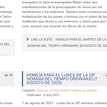
a
evangélico lo sitúa el evangelista Mateo entre dos
aba
manifestaciones de la preocupación de Jesús por los
 embargo,
hambrientos y los enfermos. Nuestro texto comienza co
el Señor
multiplicación de los panes y termina con el relato de la
cán que
multitudes que llevan a sus enfermos a Jesús para que 
rremoto y
cure, aunque sea tocando los flecos de su manto.
LIRE LA SUITE : HOMILÍA PARA EL MARTES DE LA 
GO DEL
SEMANA DEL TIEMPO ORDINARIO (8 AGOSTO DE 202
HOMILÍA PARA EL LUNES DE LA 18ª
SEMANA DEL TIEMPO ORDINARIO (7
AGOSTO DE 2023)
Catégorie :
Homilías de Dom Armand Veilleux en español.
Publication : 6 août 2023
año impar
7 de agosto de 2023 - Lunes de la 18ª semana ordinari