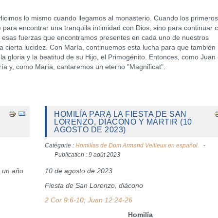
icimos lo mismo cuando llegamos al monasterio. Cuando los primeros
e para encontrar una tranquila intimidad con Dios, sino para continuar 
al: esas fuerzas que encontramos presentes en cada uno de nuestros
a cierta lucidez. Con María, continuemos esta lucha para que también
a gloria y la beatitud de su Hijo, el Primogénito. Entonces, como Juan 
ría y, como María, cantaremos un eterno "Magnificat".
HOMILÍA PARA LA FIESTA DE SAN
LORENZO, DIÁCONO Y MÁRTIR (10
AGOSTO DE 2023)
Catégorie :
Homilías de Dom Armand Veilleux en español.
Publication : 9 août 2023
e un año
10 de agosto de 2023
Fiesta de San Lorenzo, diácono
2 Cor 9:6-10; Juan 12:24-26
Homilía