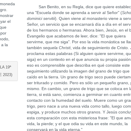
 moneda
San Benito, en su Regla, dice que quiere establec
gro.
una "Escuela donde se aprenda a servir al Señor" (
Scho
mostrar
dominici servitii
). Quien viene al monasterio viene a servi
yar el
Señor, un servicio que se encarnará día a día en el serv
nque
de los hermanos o hermanas. Ahora bien, Jesús, en el 
 por
Evangelio que acabamos de leer, dice: "El que quiera
modo,
servirme, que me siga". Por eso la vida monástica se ll
 a la
también
sequela Christi
, vida de seguimiento de Cristo.
proclama estas palabras (Si alguien quiere servirme, q
siga) en un contexto en el que anuncia su propia pasión
eso es comprensible que describa en qué consiste este
LA 19ª
seguimiento utilizando la imagen del grano de trigo que
 2023)
caído en la tierra. Un grano de trigo seco puede cierta
ser triturado y comido. Pero es sólo un pequeño grano, 
mismo. En cambio, un grano de trigo que se coloca en l
tierra, si está sano, comienza a germinar en cuanto ent
contacto con la humedad del suelo. Muere como un gra
trigo, pero nace a una nueva vida como tallo, luego co
espiga, y produce muchos otros granos. Y Jesús conclu
esta comparación con esta misteriosa frase: "El que am
vida, la pierde; y el que odia su vida en este mundo, la
conservará en la vida eterna."