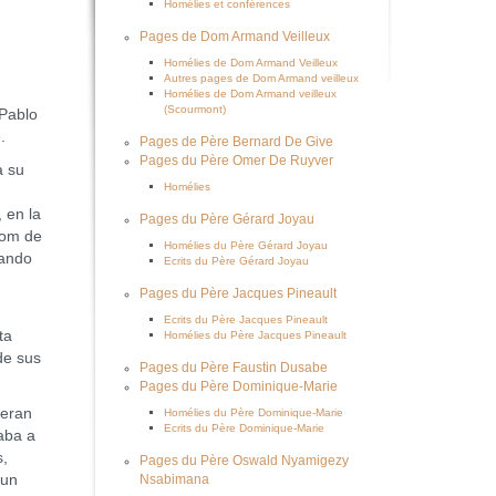
Homélies et conférences
Pages de Dom Armand Veilleux
Homélies de Dom Armand Veilleux
Autres pages de Dom Armand veilleux
Homélies de Dom Armand veilleux
(Scourmont)
 Pablo
.
Pages de Père Bernard De Give
Pages du Père Omer De Ruyver
a su
Homélies
 en la
Pages du Père Gérard Joyau
dom de
Homélies du Père Gérard Joyau
vando
Ecrits du Père Gérard Joyau
Pages du Père Jacques Pineault
Ecrits du Père Jacques Pineault
ta
Homélies du Père Jacques Pineault
de sus
Pages du Père Faustin Dusabe
Pages du Père Dominique-Marie
 eran
Homélies du Père Dominique-Marie
Ecrits du Père Dominique-Marie
aba a
s,
Pages du Père Oswald Nyamigezy
 un
Nsabimana