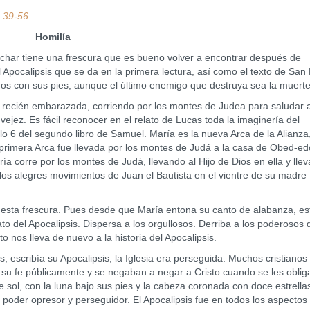
1:39-56
Homilía
 tiene una frescura que es bueno volver a encontrar después de
l Apocalipsis que se da en la primera lectura, así como el texto de San
os con sus pies, aunque el último enemigo que destruya sea la muerte
cién embarazada, corriendo por los montes de Judea para saludar 
jez. Es fácil reconocer en el relato de Lucas toda la imaginería del
ulo 6 del segundo libro de Samuel. María es la nueva Arca de la Alianza,
la primera Arca fue llevada por los montes de Judá a la casa de Obed-e
ía corre por los montes de Judá, llevando al Hijo de Dios en ella y lle
 Y los alegres movimientos de Juan el Bautista en el vientre de su madre
a frescura. Pues desde que María entona su canto de alabanza, es
to del Apocalipsis. Dispersa a los orgullosos. Derriba a los poderosos 
to nos lleva de nuevo a la historia del Apocalipsis.
ribía su Apocalipsis, la Iglesia era perseguida. Muchos cristianos
su fe públicamente y se negaban a negar a Cristo cuando se les oblig
e sol, con la luna bajo sus pies y la cabeza coronada con doce estrella
al poder opresor y perseguidor. El Apocalipsis fue en todos los aspectos