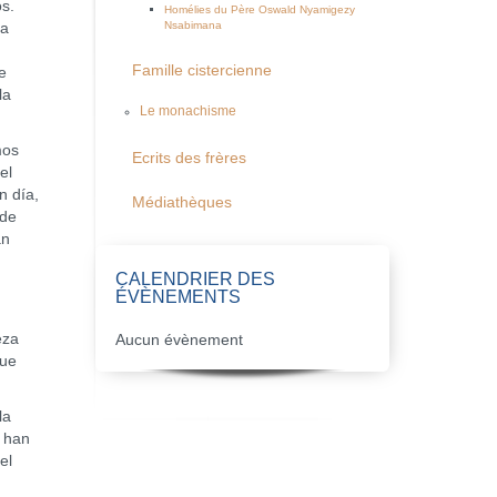
os.
Homélies du Père Oswald Nyamigezy
Nsabimana
la
Famille cistercienne
e
la
Le monachisme
mos
Ecrits des frères
el
n día,
Médiathèques
 de
an
CALENDRIER DES
ÉVÈNEMENTS
eza
Aucun évènement
que
la
e han
el