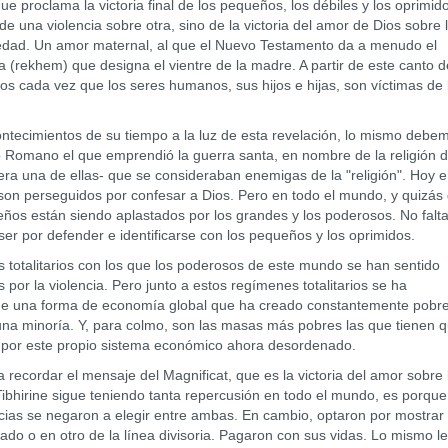
ue proclama la victoria final de los pequeños, los débiles y los oprimid
 de una violencia sobre otra, sino de la victoria del amor de Dios sobre 
edad. Un amor maternal, al que el Nuevo Testamento da a menudo el
 (rekhem) que designa el vientre de la madre. A partir de este canto d
 cada vez que los seres humanos, sus hijos e hijas, son víctimas de 
tecimientos de su tiempo a la luz de esta revelación, lo mismo debe
io Romano el que emprendió la guerra santa, en nombre de la religión d
 era una de ellas- que se consideraban enemigas de la "religión". Hoy e
 son perseguidos por confesar a Dios. Pero en todo el mundo, y quizás
ños están siendo aplastados por los grandes y los poderosos. No falt
ser por defender e identificarse con los pequeños y los oprimidos.
otalitarios con los que los poderosos de este mundo se han sentido
or la violencia. Pero junto a estos regímenes totalitarios se ha
a de una forma de economía global que ha creado constantemente pobr
 una minoría. Y, para colmo, son las masas más pobres las que tienen 
as por este propio sistema económico ahora desordenado.
ordar el mensaje del Magnificat, que es la victoria del amor sobre 
Tibhirine sigue teniendo tanta repercusión en todo el mundo, es porqu
ias se negaron a elegir entre ambas. En cambio, optaron por mostrar 
do o en otro de la línea divisoria. Pagaron con sus vidas. Lo mismo le