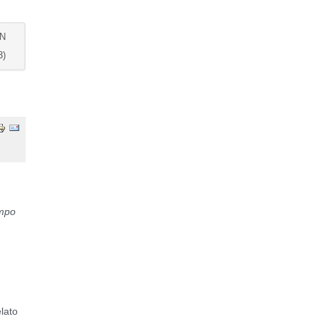
AN
3)
empo
lato