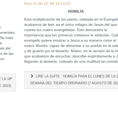
Num 11:4b-15; Mt 14:13-21
HOMILÍA
Esta multiplicación de los panes, relatada en el Evangel
acabamos de leer, es el único milagro de Jesús del que
n
cuenta los cuatro evangelistas. Esto demuestra la
generales
importancia que los primeros cristianos le atribuían. Ca
 Se trata
evangelio quiere mostrar a Jesús a su manera como el
na
nuevo Moisés, capaz de alimentar a su pueblo en la so
és del
y de guiarlo por el desierto. Mateo, en la versión de la hi
s de las
que acabamos de escuchar, describe explícitamente a 
son
llegando al desierto, rodeado de una multitud sin comid
LIRE LA SUITE : HOMILÍA PARA EL LUNES DE LA 1
 LA 18ª
SEMANA DEL TIEMPO ORDINARIO (7 AGOSTO DE 202
 2023)