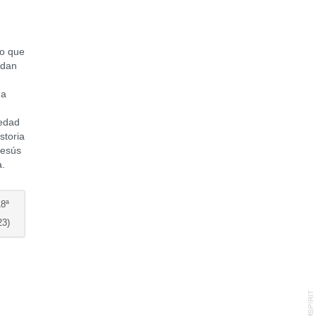
io que
 dan
da
ledad
storia
Jesús
a.
8ª
3)