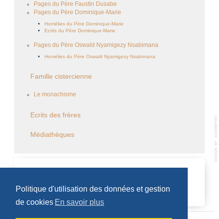
Pages du Père Faustin Dusabe
Pages du Père Dominique-Marie
Homélies du Père Dominique-Marie
Ecrits du Père Dominique-Marie
Pages du Père Oswald Nyamigezy Nsabimana
Homélies du Père Oswald Nyamigezy Nsabimana
Famille cistercienne
Le monachisme
Ecrits des frères
Médiathèques
CALENDRIER DES ÉVÈNEMENTS
Politique d'utilisation des données et gestion
Aucun évènement
de cookies
En savoir plus