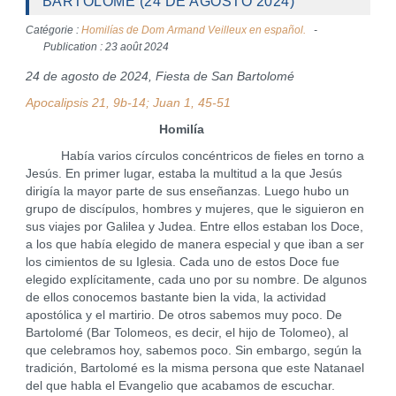
BARTOLOMÉ (24 DE AGOSTO 2024)
Catégorie :
Homilías de Dom Armand Veilleux en español.
Publication : 23 août 2024
24 de agosto de 2024, Fiesta de San Bartolomé
Apocalipsis 21, 9b-14; Juan 1, 45-51
Homilía
Había varios círculos concéntricos de fieles en torno a
Jesús. En primer lugar, estaba la multitud a la que Jesús
dirigía la mayor parte de sus enseñanzas. Luego hubo un
grupo de discípulos, hombres y mujeres, que le siguieron en
sus viajes por Galilea y Judea. Entre ellos estaban los Doce,
a los que había elegido de manera especial y que iban a ser
los cimientos de su Iglesia. Cada uno de estos Doce fue
elegido explícitamente, cada uno por su nombre. De algunos
de ellos conocemos bastante bien la vida, la actividad
apostólica y el martirio. De otros sabemos muy poco. De
Bartolomé (Bar Tolomeos, es decir, el hijo de Tolomeo), al
que celebramos hoy, sabemos poco. Sin embargo, según la
tradición, Bartolomé es la misma persona que este Natanael
del que habla el Evangelio que acabamos de escuchar.