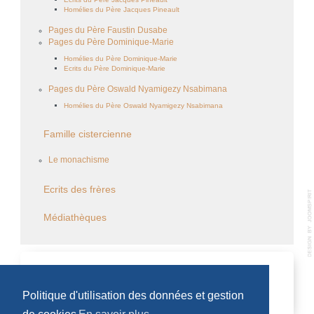
Homélies du Père Jacques Pineault
Pages du Père Faustin Dusabe
Pages du Père Dominique-Marie
Homélies du Père Dominique-Marie
Ecrits du Père Dominique-Marie
Pages du Père Oswald Nyamigezy Nsabimana
Homélies du Père Oswald Nyamigezy Nsabimana
Famille cistercienne
Le monachisme
Ecrits des frères
Médiathèques
CALENDRIER DES ÉVÈNEMENTS
Politique d'utilisation des données et gestion
Aucun évènement