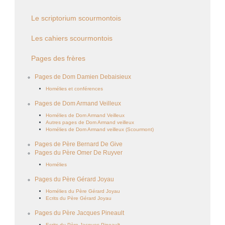
Le scriptorium scourmontois
Les cahiers scourmontois
Pages des frères
Pages de Dom Damien Debaisieux
Homélies et conférences
Pages de Dom Armand Veilleux
Homélies de Dom Armand Veilleux
Autres pages de Dom Armand veilleux
Homélies de Dom Armand veilleux (Scourmont)
Pages de Père Bernard De Give
Pages du Père Omer De Ruyver
Homélies
Pages du Père Gérard Joyau
Homélies du Père Gérard Joyau
Ecrits du Père Gérard Joyau
Pages du Père Jacques Pineault
Ecrits du Père Jacques Pineault