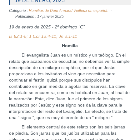
19 DE ENERO, 2025
Catégorie :
Homilías de Dom Armand Veilleux en español.
Publication : 17 janvier 2025
19 de enero de 2025 - 2º domingo "C"
Is 62:1-5; 1 Cor 12:4-11; Jn 2:1-11
Homilía
El evangelista Juan es un místico y un teólogo. En el
relato que acabamos de escuchar, no debemos ver la simple
descripción de un milagro simpático, por el que Jesús
proporciona a los invitados el vino que necesitan para
continuar el festín, quizá porque sus discípulos han
contribuido en gran medida a agotar las reservas. La clave
del relato se encuentra, como es habitual en Juan, al final de
la narración: Este, dice Juan, fue el primero de los signos
realizados por Jesús; y este signo nos da la clave para la
interpretación del resto del Evangelio. En efecto, se trata de
una " signo ", que es muy diferente de un " milagro ".
El elemento central de este relato son las seis jarras
de piedra. Son jarras que los judíos utilizaban para las
abluciones para purificarse. Es un poco extraño encontrar