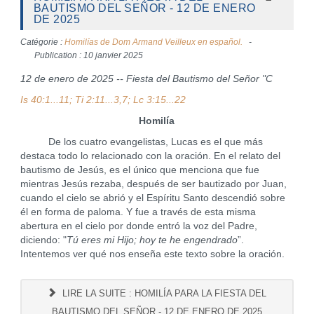
BAUTISMO DEL SEÑOR - 12 DE ENERO
DE 2025
Catégorie :
Homilías de Dom Armand Veilleux en español.
Publication : 10 janvier 2025
12 de enero de 2025 -- Fiesta del Bautismo del Señor "C
Is 40:1...11; Ti 2:11...3,7; Lc 3:15...22
Homilía
De los cuatro evangelistas, Lucas es el que más
destaca todo lo relacionado con la oración. En el relato del
bautismo de Jesús, es el único que menciona que fue
mientras Jesús rezaba, después de ser bautizado por Juan,
cuando el cielo se abrió y el Espíritu Santo descendió sobre
él en forma de paloma. Y fue a través de esta misma
abertura en el cielo por donde entró la voz del Padre,
diciendo: "
Tú eres mi Hijo; hoy te he engendrado
”.
Intentemos ver qué nos enseña este texto sobre la oración.
LIRE LA SUITE : HOMILÍA PARA LA FIESTA DEL
BAUTISMO DEL SEÑOR - 12 DE ENERO DE 2025