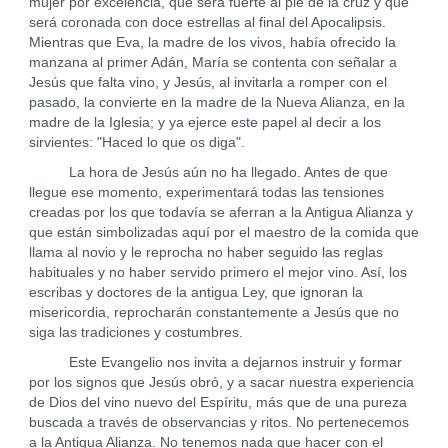
mujer por excelencia, que será fuerte al pie de la cruz y que
será coronada con doce estrellas al final del Apocalipsis.
Mientras que Eva, la madre de los vivos, había ofrecido la
manzana al primer Adán, María se contenta con señalar a
Jesús que falta vino, y Jesús, al invitarla a romper con el
pasado, la convierte en la madre de la Nueva Alianza, en la
madre de la Iglesia; y ya ejerce este papel al decir a los
sirvientes: "Haced lo que os diga".
La hora de Jesús aún no ha llegado. Antes de que
llegue ese momento, experimentará todas las tensiones
creadas por los que todavía se aferran a la Antigua Alianza y
que están simbolizadas aquí por el maestro de la comida que
llama al novio y le reprocha no haber seguido las reglas
habituales y no haber servido primero el mejor vino. Así, los
escribas y doctores de la antigua Ley, que ignoran la
misericordia, reprocharán constantemente a Jesús que no
siga las tradiciones y costumbres.
Este Evangelio nos invita a dejarnos instruir y formar
por los signos que Jesús obró, y a sacar nuestra experiencia
de Dios del vino nuevo del Espíritu, más que de una pureza
buscada a través de observancias y ritos. No pertenecemos
a la Antigua Alianza. No tenemos nada que hacer con el